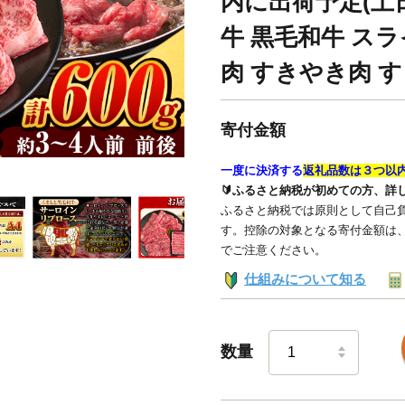
内に出荷予定(土
牛 黒毛和牛 スラ
肉 すきやき肉 
寄付金額
一度に決済する
返礼品数は３つ以
🔰ふるさと納税が初めての方、詳
ふるさと納税では原則として自己負
す。控除の対象となる寄付金額は
でご注意ください。
仕組みについて知る
数量