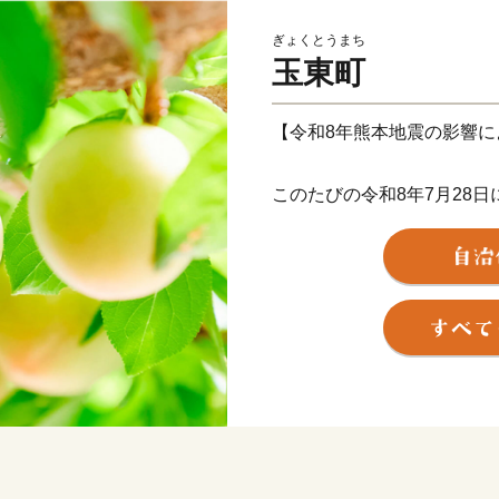
ぎょくとうまち
玉東町
【令和8年熊本地震の影響に
このたびの令和8年7月28
により、交通網の寸断や安
者による集荷・配送が一時停
そのため、返礼品のお届け
ざいます。​
返礼品を楽しみにお待ちい
惑とご不便をおかけしてお
す。​
配送網の復旧が確認され次
まで今しばらくお待ちくだ