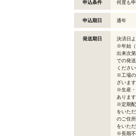
申込条件
何度も申
申込期日
通年
発送期日
決済日よ
※年始（
出来次第
での発送
ください
※工場の
ざいます
※生産・
あります
※定期配
をいただ
のご住所
をいただ
※長期不