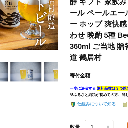
醇 ギフト 家飲み
ール ペールエー
ー ホップ 爽快
わせ 晩酌 5種 B
360ml ご当地 
道 鶴居村
寄付金額
一度に決済する
返礼品数は３つ以
🔰ふるさと納税が初めての方、詳
仕組みについて知る
数量