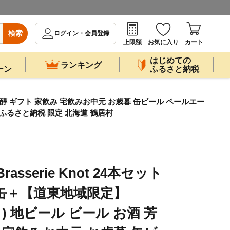
検索
ログイン・会員登録
上限額
お気に入り
カート
はじめての
ランキング
ーン
ふるさと納税
 芳醇 ギフト 家飲み 宅飲みお中元 お歳暮 缶ビール ペールエー
答 ふるさと納税 限定 北海道 鶴居村
sserie Knot 24本セット
缶＋【道東地域限定】
) 地ビール ビール お酒 芳