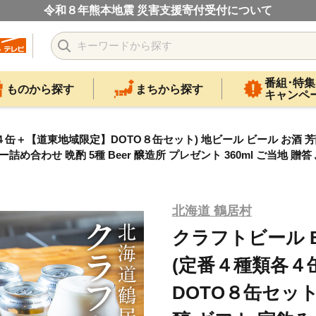
令和８年熊本地震 災害支援寄付受付について
番組･特集
ものから探す
まちから探す
キャンペ
４種類各４缶＋【道東地域限定】DOTO８缶セット) 地ビール ビール お酒
め合わせ 晩酌 5種 Beer 醸造所 プレゼント 360ml ご当地 贈
北海道 鶴居村
クラフトビール Bra
(定番４種類各４
DOTO８缶セット