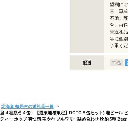
望欄にご
※「事前
不備」等
合、再送
※返礼品
等に個別
了承くだ
配送
常温
北海道 鶴居村の返礼品一覧
セット (定番４種類各４缶＋【道東地域限定】DOTO８缶セット) 地ビール 
ー ホップ 爽快感 華やか ブルワリー詰め合わせ 晩酌 5種 Beer 