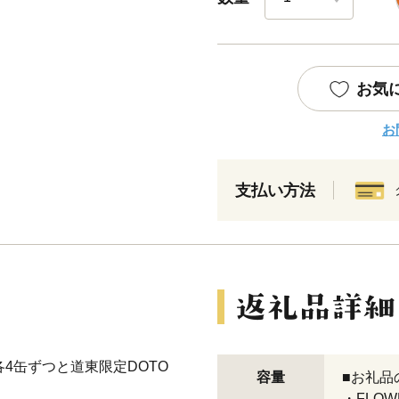
お気
お
支払い方法
類が各4缶ずつと道東限定DOTO
容量
■お礼品
・FLOWE