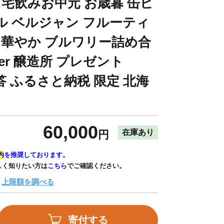
 宅飲みお中元 お歳暮 缶ビ
ル ベルジャン フルーティ
感 華やか ブルワリー詰め合
eer 醸造所 プレゼント
贈答 ふるさと納税 限定 北海
60,000
在庫あり
円
内
を推奨しております。
しく知りたい方は
こちら
でご確認ください。
上限額を調べる
寄付する