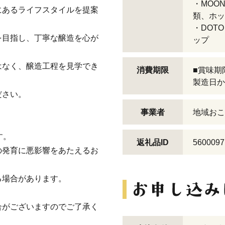
・MOO
にあるライフスタイルを提案
類、ホッ
・DOT
を目指し、丁寧な醸造を心が
ップ
はなく、醸造工程を見学でき
消費期限
■賞味期
製造日か
ださい。
事業者
地域おこ
す。
返礼品ID
5600097
の発育に悪影響をあたえるお
る場合があります。
合がございますのでご了承く