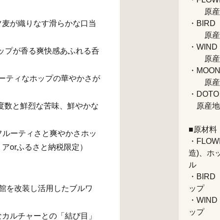
原産地
オーツ麦が織りなす滑らかな口当
・BIRD（
原産地
・WIND（
るホップが香る爽快感あふれる呑
原産地
・MOON（
フルーティなホップの華やかさが
原産地
・DOTO（
ール度数と鮮烈な苦味、鮮やかな
原産地:
■原材料
出すフルーティさと爽やかさホッ
・FLO
アorふるさと納税限定）
造)、ホ
ル
・BIR
の体育館を改装し活用したブルワ
ップ
・WIN
ップ
なカルチャーとの「結び目」