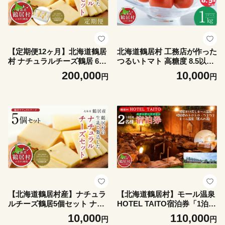
【定期便12ヶ月】北海道鶴居
北海道鶴居村 工務店が作った
村 ナチュラルチーズ鶴居 6個
つるいトマト 高糖度 8.5以上!
セット 全12回 ナチュラルチ
まるでフルーツのような甘さ
200,000
10,000
円
円
ーズ コンテスト 優秀賞 国産
国産 フルーツトマト 野菜 果
北海道産 贈り物 プレゼント
物 甘い 果汁 トマト ジュース
ギフト お中元 お歳暮 北海道
飲み物 フルーツ 北海道 自然
鶴居村 定期便 12ヶ月
【北海道鶴居村産】ナチュラ
【北海道鶴居村】モール温泉
ルチーズ鶴居5個セット ナチ
HOTEL TAITO宿泊券「1泊2
ュラルチーズコンテスト 優秀
食付きスタンダードプラン ペ
10,000
110,000
円
円
賞 国産
ア(2名様)」