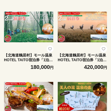
【北海道鶴居村】モール温泉
【北海道鶴居村】モール温泉
HOTEL TAITO宿泊券「1泊2
HOTEL TAITO宿泊券「1泊2
食付き釧路湿原国立公園秘境
食付き写真家和田正宏撮影ガ
180,000
420,000
円
円
ガイドプラン ペア(2名様)」
イドプラン ペア(2名様)」