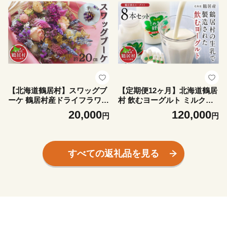
【北海道鶴居村】スワッグブ
【定期便12ヶ月】北海道鶴居
ーケ 鶴居村産ドライフラワー
村 飲むヨーグルト ミルクの
の花束 インテリア 贈り物 お
贈り物セット 8本セット 全12
20,000
120,000
円
円
洒落 ドライフラワー 花 花束
回 乳製品 ヨーグルト 生乳 牛
綺麗 部屋 装飾 彩り
乳 ミルク リラックス お風呂
上がり 飲みやすい 北海道 鶴
居村 定期便 12ヶ月
すべての返礼品を見る