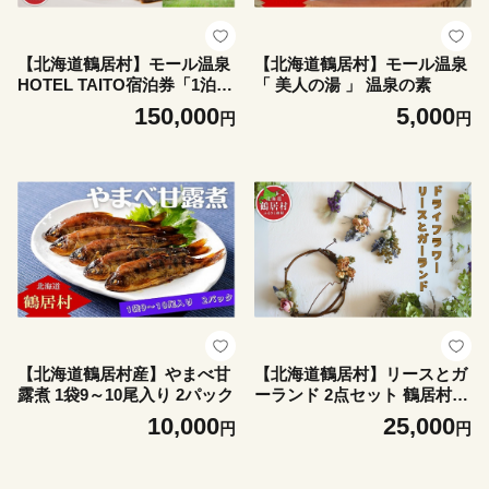
【北海道鶴居村】モール温泉
【北海道鶴居村】モール温泉
HOTEL TAITO宿泊券「1泊2
「 美人の湯 」 温泉の素
食付きスペシャルジビエディ
150,000
5,000
円
円
ナープラン ペア(2名様)」
【北海道鶴居村産】やまべ甘
【北海道鶴居村】リースとガ
露煮 1袋9～10尾入り 2パック
ーランド 2点セット 鶴居村産
ドライフラワーの花束 インテ
10,000
25,000
円
円
リア 贈り物 お洒落 ドライフ
ラワー 花 花束 綺麗 部屋 装
飾 彩り