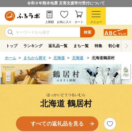
令和８年熊本地震 災害支援寄付受付について
上限額
お気に入り
カート
メニュー
検索
トップ
ランキング
返礼品一覧
まち一覧
特集
初心者ガイド
ホーム
まちから探す
北海道
北海道
北海道鶴居村
ほっかいどうつるいむら
北海道 鶴居村
すべての返礼品を見る