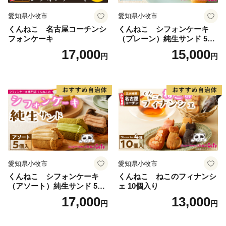
G7広島サミットでは、来訪したG7各国代表団及びプレ
愛知県小牧市
愛知県小牧市
ス関係者の記念品として、福山のデニムを使ったサミッ
くんねこ 名古屋コーチンシ
くんねこ シフォンケーキ
トバッグが採用されました。
フォンケーキ
（プレーン）純生サンド 5個
入
17,000
15,000
円
円
福山市は「世界に誇るばらのまち」をめざした活動を行
っています。戦時中の大空襲によって市街地の約8割が
焼失。戦後の混迷を抜け出せない中、1956年、南公園
（現在のばら公園）に近隣住民の手によって、ばらの苗
1,000本が植えられました。ここから、「ばらのまち福
山」の歴史が始まりました。現在では、市民や団体、事
業者などと行政が手を取り合い、100万本のばらが咲く
まちとなっています。ばらは福山市にとって復興のシン
愛知県小牧市
愛知県小牧市
ボルであり、「思いやり 優しさ 助け合いの心」を育て
くんねこ シフォンケーキ
くんねこ ねこのフィナンシ
ていこうとするメッセージが込められています。
（アソート）純生サンド 5個
ェ 10個入り
2025年、世界中からばらを愛する人たちが一斉に集う
入
17,000
13,000
円
円
「世界バラ会議福山大会」及び「Rose Expo
FUKUYAMA 2025」を開催し、ばらや福山の価値・魅力