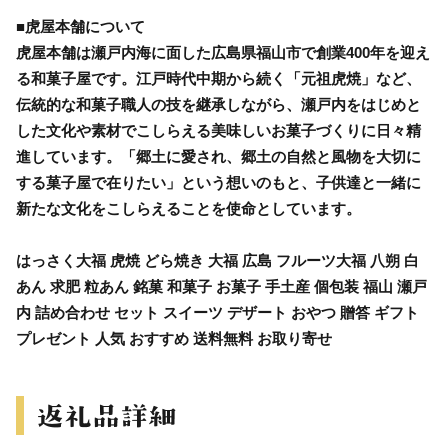
■虎屋本舗について
虎屋本舗は瀬戸内海に面した広島県福山市で創業400年を迎え
る和菓子屋です。江戸時代中期から続く「元祖虎焼」など、
伝統的な和菓子職人の技を継承しながら、瀬戸内をはじめと
した文化や素材でこしらえる美味しいお菓子づくりに日々精
進しています。「郷土に愛され、郷土の自然と風物を大切に
する菓子屋で在りたい」という想いのもと、子供達と一緒に
新たな文化をこしらえることを使命としています。
はっさく大福 虎焼 どら焼き 大福 広島 フルーツ大福 八朔 白
あん 求肥 粒あん 銘菓 和菓子 お菓子 手土産 個包装 福山 瀬戸
内 詰め合わせ セット スイーツ デザート おやつ 贈答 ギフト
プレゼント 人気 おすすめ 送料無料 お取り寄せ