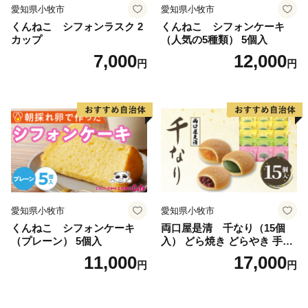
愛知県小牧市
愛知県小牧市
くんねこ シフォンラスク 2
くんねこ シフォンケーキ
カップ
（人気の5種類） 5個入
7,000
12,000
円
円
愛知県小牧市
愛知県小牧市
くんねこ シフォンケーキ
両口屋是清 千なり（15個
（プレーン） 5個入
入） どら焼き どらやき 手土
産 お土産 土産 丹波大納言小
11,000
17,000
円
円
豆 抹茶 林檎 りんご 慶事 お
祝い 法事 法要 詰め合わせ お
取り寄せ 瓢箪 豊臣秀吉 焼印
個包装 贈り物 老舗 お茶菓子