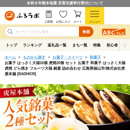
令和８年熊本地震 災害支援寄付受付について
上限額
お気に入り
カート
メニュー
検索
トップ
ランキング
返礼品一覧
まち一覧
特集
初心者ガイド
ホーム
ものから探す
お菓子・スイーツ
和菓子
お菓子 はっさく大福16個 虎焼20個 セット お菓子 和菓子 はっさく大福
虎焼 どら焼き フルーツ大福 銘菓 詰め合わせ 広島県福山市/株式会社虎
屋本舗 [BADH039]