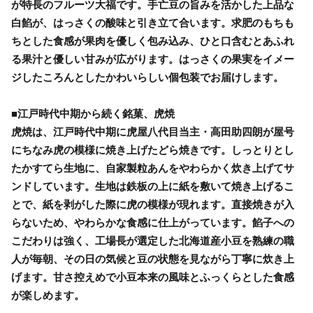
が特長のフルーツ大福です。手亡豆の旨みを活かした上品な
白餡が、はっさくの酸味と引き立て合います。求肥のもちも
ちとした食感が果肉を優しく包み込み、ひと口含むとあふれ
る果汁と優しい甘みが広がります。はっさくの果実をイメー
ジしたころんとしたかわいらしい個包装でお届けします。
■江戸時代中期から続く銘菓、虎焼
虎焼は、江戸時代中期に虎屋八代目当主・高田助四朗が屋号
にちなみ虎の模様に焼き上げたどら焼きです。しっとりとし
たかすてら生地に、自家製粒あんをやわらかく炊き上げてサ
ンドしています。生地は鉄板の上に紙を敷いて焼き上げるこ
とで、紙を剥がした際に虎の模様が現れます。直接焼きが入
らないため、やわらかな食感に仕上がっています。餡子への
こだわりは強く、工場長が選定した北海道産小豆を熟練の職
人が毎朝、その日の気候と豆の状態を見ながら丁寧に炊き上
げます。甘さ控えめで小豆本来の風味とふっくらとした食感
が楽しめます。