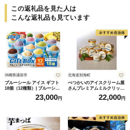
この返礼品を見た人は
こんな返礼品も見ています
沖縄県浦添市
北海道別海町
ブルーシール アイス ギフト
べつかいのアイスクリーム屋
18個（12種類）| ブルーシー
さんプレミアムミルクリッチ
ルアイス ブルーシールアイ
12個（AP-01）（ 北海道アイ
23,000
22,000
円
円
スクリーム 着日指定可能 送
ス 北海道産アイス アイス ア
料無料 ジェラート 沖縄県 バ
イススイーツ アイスクリー
ースデー 贈り物 プレゼント
ム 北海道産アイスクリーム
誕生日 カップ 詰め合わせ バ
道産アイス 道産アイスクリ
ラエティ | バニラ チョコレー
ーム ギフト 詰合せ 詰め合わ
ト ストロベリー ピスタチオ
せ ふるさと納税 ）