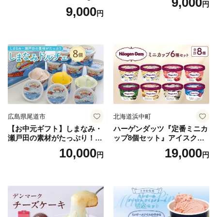
9,000
円
9,000
円
広島県尾道市
北海道浜中町
【お中元ギフト】しまなみ・
ハーゲンダッツ『定番ミニカ
瀬戸田の素材がたっぷり！ジ
ップ8個セット』アイスクリ
ェラート8個
ーム アイス スイーツ デザー
10,000
19,000
円
円
ト_H0016-104