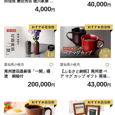
田信長 豊臣秀吉 徳川家康 3
40,000
円
枚 セット 戦国 武将 小牧山城
4,000
円
墨絵 龍画師 書道アーティス
ト 池谷公智 渾身の一作 作品
雑貨 工芸品 グッズ 愛知県 小
牧市 お取り寄せ 送料無料
愛知県小牧市
愛知県小牧市
尾州塗花器麻張「一閑」曙
【ふるさと納税】尾州塗 ペ
塗 桐箱付
ア マグ カップ ギフト 尾張漆
漆 漆器 漆器工芸 工芸品 芸術
200,000
43,000
円
円
性 実用性 抗菌性 美味しく安
全な食事 手作り 贈答用 くつ
ろぎ おうち時間 プレゼント
抗ウイルス効果 お取り寄せ
愛知県 小牧市 送料無料