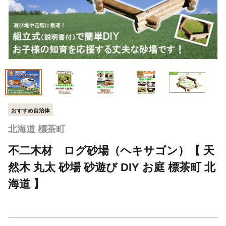
おすすめ自治体
北海道 標茶町
不二木材 ログ砂場（ヘキサゴン）【 天
然木 丸太 砂場 砂遊び DIY お庭 標茶町 北
海道 】