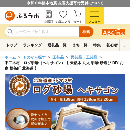
令和８年熊本地震 災害支援寄付受付について
上限額
お気に入り
カート
メニュー
検索
トップ
ランキング
返礼品一覧
まち一覧
特集
初心者ガイド
ホーム
ものから探す
工芸品
民芸品・工芸品
不二木材 ログ砂場（ヘキサゴン）【 天然木 丸太 砂場 砂遊び DIY お
庭 標茶町 北海道 】