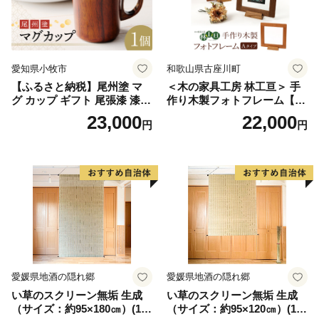
愛知県小牧市
和歌山県古座川町
【ふるさと納税】尾州塗 マ
＜木の家具工房 林工亘＞ 手
グ カップ ギフト 尾張漆 漆
作り木製フォトフレーム【A
漆器 漆器工芸 工芸品 芸術性
タイプ】
23,000
22,000
円
円
実用性 抗菌性 美味しく安全
な食事 手作り 贈答用 くつろ
ぎ おうち時間 プレゼント 抗
ウイルス効果 お取り寄せ 愛
知県 小牧市 送料無料
愛媛県地酒の隠れ郷
愛媛県地酒の隠れ郷
い草のスクリーン無垢 生成
い草のスクリーン無垢 生成
（サイズ：約95×180㎝）(14
（サイズ：約95×120㎝）(14