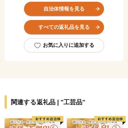
森国定公園の大自然に囲まれており、貴重な動植物の生
自治体情報を見る
息地となっています。日本有数の敷地面積を誇る「標茶
町育成牧場」内の多和平展望台からは、360°の地平線が
すべての返礼品を見る
見渡せ、また、町内には多数の温泉施設が点在しており
ます。
標茶町で非日常を味わいませんか？
お気に入りに追加する
関連する返礼品 | "工芸品"