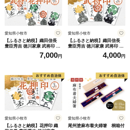
愛知県小牧市
愛知県小牧市
【ふるさと納税】織田信長
【ふるさと納税】織田信長
豊臣秀吉 徳川家康 武将印 花
豊臣秀吉 徳川家康 武将印 3
押印 6枚 セット イラスト 戦
枚 セット イラスト 戦国 武将
7,000
4,000
円
円
国 武将 小牧山城 墨絵 龍画師
小牧山城 墨絵 龍画師 書道ア
書道アーティスト 池谷公智
ーティスト 池谷公智 渾身の
渾身の一作 作品 雑貨 工芸品
一作 作品 雑貨 工芸品 グッズ
グッズ 愛知県 小牧市 お取り
愛知県 小牧市 お取り寄せ 送
寄せ 送料無料
料無料
愛知県小牧市
愛知県小牧市
【ふるさと納税】花押印 織
尾州塗麻布着夫婦箸 桐箱付