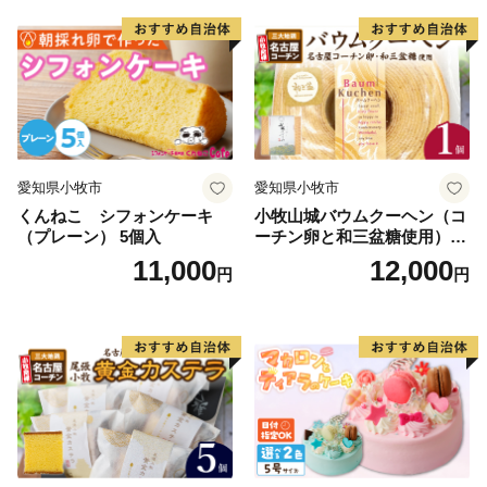
さらに豊かな自然環境と都市部の調和、温暖な気候、魅
力ある食文化などにより、近年、観光地としての人気も
高まっています。
愛知県小牧市
愛知県小牧市
くんねこ シフォンケーキ
小牧山城バウムクーヘン（コ
（プレーン） 5個入
ーチン卵と和三盆糖使用）
名古屋コーチン バームクー
11,000
12,000
円
円
ヘン 和三盆 小牧銘菓 バウム
クーヘン 常温 愛知県 小牧市
アンプチベアやぐま