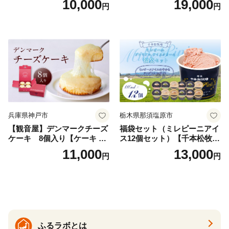
10,000
19,000
円
円
ト_H0016-104
兵庫県神戸市
栃木県那須塩原市
【観音屋】デンマークチーズ
福袋セット（ミレピーニアイ
ケーキ 8個入り【ケーキ チ
ス12個セット）【千本松牧
ーズケーキ 人気スイーツ お
場】 ns025-014-12 【デザー
11,000
13,000
円
円
すすめスイーツ 神戸スイー
ト 詰め合わせ ギフト】
ツ 新感覚チーズケーキ おす
すめケーキ 兵庫県 神戸市 D0
910-17】
ふるラボとは