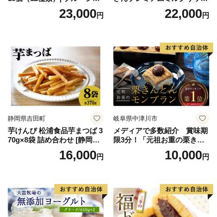
ルアイス ブルーシールアイ
12個（AP-01）（ 北海道アイ
23,000
22,000
円
円
スクリーム 着日指定可能 送
ス 北海道産アイス アイス ア
料無料 ジェラート 沖縄県 バ
イススイーツ アイスクリー
ースデー 贈り物 プレゼント
ム 北海道産アイスクリーム
誕生日 カップ 詰め合わせ バ
道産アイス 道産アイスクリ
ラエティ | バニラ チョコレー
ーム ギフト 詰合せ 詰め合わ
ト ストロベリー ピスタチオ
せ ふるさと納税 ）
バニラ＆クッキー ウベ 沖縄
紅イモ 塩ちんすこう 沖縄シ
ークヮーサー 沖縄黒糖 琉球
ロイヤルミルクティ 沖縄パ
イン
静岡県吉田町
岐阜県中津川市
芋けんぴ 松浦食品芋まつば 3
メディアで多数紹介 賞味期
70g×8袋 詰め合わせ [静岡伊
限3分！「元祖お重の栗きん
勢丹(松浦食品) 静岡県 吉田町
とんモンブラン」 【未来の
16,000
10,000
円
円
22424274] 芋ケンピ セット
ご褒美】スイーツ 栗 モンブ
小袋 個包装 小分け
ラン くりきんとん デザート
ご褒美 お取り寄せ くり お菓
子 菓子 F4N-2298