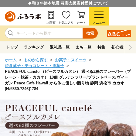
令和８年熊本地震 災害支援寄付受付について
上限額
お気に入り
カート
メニュー
検索
トップ
ランキング
返礼品一覧
まち一覧
特集
初心者ガイド
ホーム
ものから探す
お菓子・スイーツ
焼き菓子・チョコレート・洋菓子
PEACEFUL canele （ピースフルカヌレ） 選べる3種のフレーバー（プ
レーン・抹茶・カカオ） 10個 グルテンフリー/プラントベース/ヴィー
ガン Peace Cafe Hawaii から体に優しい贈り物 静岡 浜松市 カカオ
[№5360-7246]1784