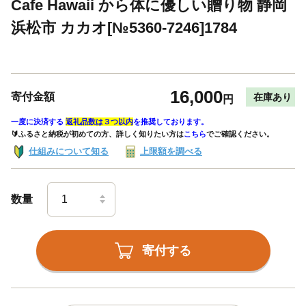
Cafe Hawaii から体に優しい贈り物 静岡
浜松市 カカオ[№5360-7246]1784
16,000
寄付金額
在庫あり
円
一度に決済する
返礼品数は３つ以内
を推奨しております。
🔰ふるさと納税が初めての方、詳しく知りたい方は
こちら
でご確認ください。
仕組みについて知る
上限額を調べる
数量
寄付する