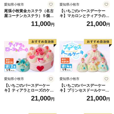
愛知県小牧市
愛知県小牧市
尾張小牧黄金カステラ（名古
【いちごのバースデーケー
屋コーチンカステラ）５個入
キ】マカロンとティアラのケ
名古屋コーチン カステラ ザ
ーキ スイーツ 日時指定可 デ
11,000
21,000
円
円
ラメ 常温 愛知県 小牧市 アン
ザート 洋菓子 お取り寄せ 愛
プチベアやぐま
知県 小牧市 送料無料 誕生日
クリスマス お祝い マカロン
デコレーションケーキ ホー
ルケーキ
愛知県小牧市
愛知県小牧市
【いちごのバースデーケー
【いちごのバースデーケー
キ】ティアラとローズのケー
キ】プリンセスドールケーキ
キ スイーツ デザート 洋菓
日時指定可 スイーツ デザー
21,000
21,000
円
円
子 お取り寄せ 愛知県 小牧市
ト 洋菓子 お取り寄せ 愛知県
送料無料 誕生日 クリスマス
小牧市 送料無料 誕生日 クリ
お祝い ばら 花 フラワー デコ
スマス お祝い キャラクター