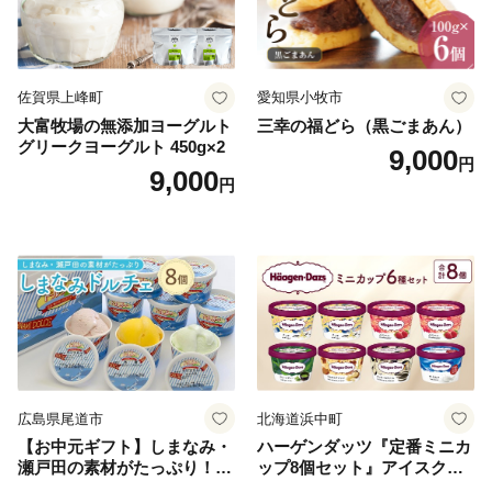
佐賀県上峰町
愛知県小牧市
大富牧場の無添加ヨーグルト
三幸の福どら（黒ごまあん）
グリークヨーグルト 450g×2
9,000
円
9,000
円
広島県尾道市
北海道浜中町
【お中元ギフト】しまなみ・
ハーゲンダッツ『定番ミニカ
瀬戸田の素材がたっぷり！ジ
ップ8個セット』アイスクリ
ェラート8個
ーム アイス スイーツ デザー