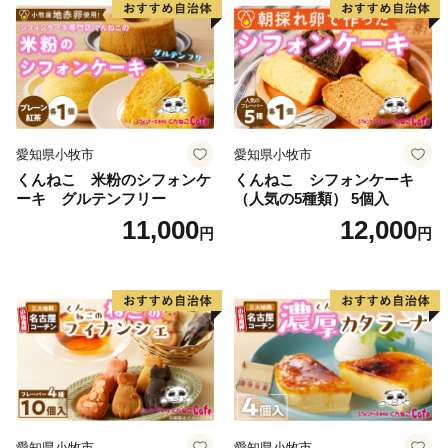
レーション ホールケーキ 日
デコレーションケーキ ホー
時指定可
ルケーキ 人形 かわいい こど
も
愛知県小牧市
愛知県小牧市
くんねこ 米粉のシフォンケ
くんねこ シフォンケーキ
ーキ グルテンフリー
（人気の5種類） 5個入
11,000
12,000
円
円
愛知県小牧市
愛知県小牧市