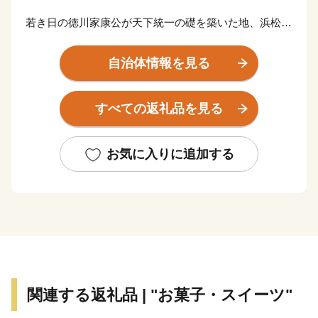
若き日の徳川家康公が天下統一の礎を築いた地、浜松。
その後も水野忠邦など歴代城主の多くが幕府の要職への
出世しました。
自治体情報を見る
近代では、世界的な研究者や技術者、音楽家や芸術家を
輩出したほか、世界に名高い多くの企業が、浜松から生
すべての返礼品を見る
まれています。
浜松市は東京と大阪のほぼ中央に位置する、人口約80万
お気に入りに追加する
人の政令指定都市。北は天竜の美林、南は遠州灘、西は
浜名湖、東は天竜川と多様な自然に恵まれた土地です。
そして、旺盛なチャレンジ精神と起業意識の高い風土に
よって、オートバイ・繊維・楽器といった産業が集積す
る「ものづくりの街」でもあります。
世界トップレベルの企業を輩出し、体験できる産業観光
関連する返礼品 | "お菓子・スイーツ"
施設も年々充実しています。