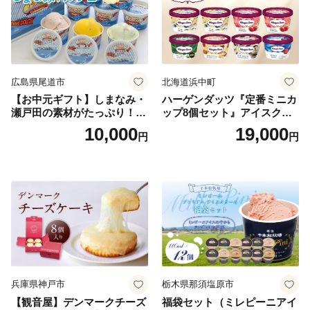
広島県尾道市
北海道浜中町
【お中元ギフト】しまなみ・
ハーゲンダッツ『定番ミニカ
瀬戸田の素材がたっぷり！ジ
ップ8個セット』アイスクリ
ェラート8個
ーム アイス スイーツ デザー
10,000
19,000
円
円
ト_H0016-104
兵庫県神戸市
栃木県那須塩原市
【観音屋】デンマークチーズ
福袋セット（ミレピーニアイ