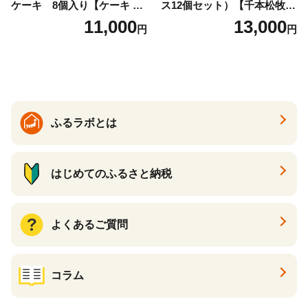
ケーキ 8個入り【ケーキ チ
ス12個セット）【千本松牧
ーズケーキ 人気スイーツ お
場】 ns025-014-12 【デザー
11,000
13,000
円
円
すすめスイーツ 神戸スイー
ト 詰め合わせ ギフト】
ツ 新感覚チーズケーキ おす
すめケーキ 兵庫県 神戸市 D0
910-17】
ふるラボとは
はじめてのふるさと納税
よくあるご質問
コラム