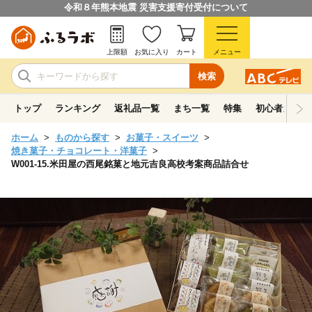
令和８年熊本地震 災害支援寄付受付について
上限額
お気に入り
カート
メニュー
検索
トップ
ランキング
返礼品一覧
まち一覧
特集
初心者ガイド
ホーム
ものから探す
お菓子・スイーツ
焼き菓子・チョコレート・洋菓子
W001-15.米田屋の西尾銘菓と地元吉良高校考案商品詰合せ