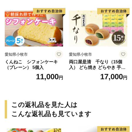
愛知県小牧市
愛知県小牧市
くんねこ シフォンケーキ
両口屋是清 千なり（15個
（プレーン） 5個入
入） どら焼き どらやき 手土
産 お土産 土産 丹波大納言小
11,000
17,000
円
円
豆 抹茶 林檎 りんご 慶事 お
祝い 法事 法要 詰め合わせ お
取り寄せ 瓢箪 豊臣秀吉 焼印
個包装 贈り物 老舗 お茶菓子
この返礼品を見た人は
こんな返礼品も見ています