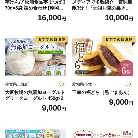
芋けんぴ 松浦食品芋まつば 3
メディアで多数紹介 賞味期
70g×8袋 詰め合わせ [静岡伊
限3分！「元祖お重の栗きん
勢丹(松浦食品) 静岡県 吉田町
とんモンブラン」 【未来の
16,000
10,000
円
円
22424274] 芋ケンピ セット
ご褒美】スイーツ 栗 モンブ
小袋 個包装 小分け
ラン くりきんとん デザート
ご褒美 お取り寄せ くり お菓
子 菓子 F4N-2298
佐賀県上峰町
愛知県小牧市
大富牧場の無添加ヨーグルト
三幸の福どら（黒ごまあん）
グリークヨーグルト 450g×2
9,000
円
9,000
円