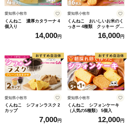
TEL：0563-65-2154
Mail：furusato@city.nishio.lg.jp
愛知県小牧市
愛知県小牧市
くんねこ 濃厚カタラーナ 4
くんねこ おいしいお米のく
個入り
っきー 4種類 クッキー グル
テンフリー
14,000
16,000
円
円
愛知県小牧市
愛知県小牧市
くんねこ シフォンラスク 2
くんねこ シフォンケーキ
カップ
（人気の5種類） 5個入
7,000
12,000
円
円