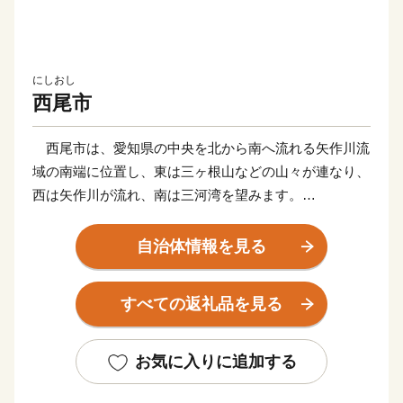
にしおし
西尾市
西尾市は、愛知県の中央を北から南へ流れる矢作川流
域の南端に位置し、東は三ヶ根山などの山々が連なり、
西は矢作川が流れ、南は三河湾を望みます。
鎌倉時代に足利義氏によって築かれたと伝えられる「西
条城」は、この地域の拠点として発展を続け、「西尾
自治体情報を見る
城」と改称された江戸時代に城下町が形成されました。
明和元年（1764年）、大給松平家の居城となると、六
すべての返礼品を見る
万石城下町として商業がさらに賑わいを見せるようにな
り、その栄華は祇園祭として有形無形で今も大切に残さ
れています。
お気に入りに追加する
そのような歴史を有する西尾市は、市制を施行した昭