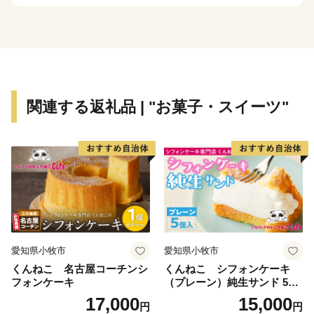
和28年12月15日以降、西三河南部の中核的な都市とし
て、自動車関連産業の発展とともに成長し続けてきまし
た。平成23年4月1日には一色町、吉良町、幡豆町と合
併し、令和2年で10年目を迎えています。
合併により、抹茶（てん茶）やカーネーション、養殖
うなぎなどの全国有数の地域資源を数多く有することと
関連する返礼品 | "お菓子・スイーツ"
なった西尾市は、農水産物の生産も盛んで、農業、工
業、商業のバランスの取れた産業を展開しています。
特に「一色産うなぎ」、「西尾の抹茶」、「三河一色
えびせんべい」は特許庁の地域団体商標（地域ブラン
ド）にも認定されている全国に誇る三大ブランドです。
また、市内には歴史的な史跡や名所が点在し、伝統的
な祭りや民俗芸能も多く伝えられているほか、海・山・
川など自然環境も豊かな「自然と文化と人々がとけあ
愛知県小牧市
愛知県小牧市
い、心豊かに暮らせるまち」それが六万石城下町・西尾
くんねこ 名古屋コーチンシ
くんねこ シフォンケーキ
です。
フォンケーキ
（プレーン）純生サンド 5個
入
17,000
15,000
円
円
【お問い合わせ先】