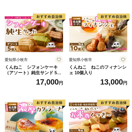
■ 返礼品・配送に関する問い合わせ
一般社団法人西尾市観光協会
※西尾市は、返礼品に関する事務を外部委託していま
す。
TEL：0563-57-7882
Mail：furusato@katch.ne.jp
愛知県小牧市
愛知県小牧市
■ ワンストップ特例に関する問い合わせ
くんねこ シフォンケーキ
くんねこ ねこのフィナンシ
愛知県西尾市ふるさと納税ワンストップ受付センター
（アソート）純生サンド 5個
ェ 10個入り
（シフトプラス株式会社）
入
17,000
13,000
円
円
※西尾市は、ワンストップ特例申請受付業務を外部委託
しています
TEL：050-3114-2837
Mail：support@nishio.furusato-lg.jp
■ その他に関する問い合わせ
西尾市総合政策部秘書政策課