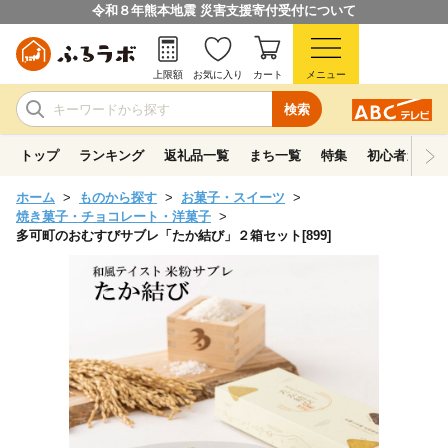
令和８年熊本地震 災害支援寄付受付について
上限額
お気に入り
カート
メニュー
検索
トップ
ランキング
返礼品一覧
まち一覧
特集
初心者ガイド
ホーム
ものから探す
お菓子・スイーツ
焼き菓子・チョコレート・洋菓子
多可町のおむすびサブレ「たか結び」２箱セット[899]