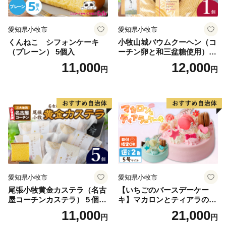
👉 『つやの玉』・『こんにゃく美肌たおる』×2ｾｯﾄ
愛知県小牧市
愛知県小牧市
くんねこ シフォンケーキ
小牧山城バウムクーヘン（コ
（プレーン） 5個入
ーチン卵と和三盆糖使用）
名古屋コーチン バームクー
11,000
12,000
円
円
ヘン 和三盆 小牧銘菓 バウム
クーヘン 常温 愛知県 小牧市
アンプチベアやぐま
愛知県小牧市
愛知県小牧市
尾張小牧黄金カステラ（名古
【いちごのバースデーケー
屋コーチンカステラ）５個入
キ】マカロンとティアラのケ
名古屋コーチン カステラ ザ
ーキ スイーツ 日時指定可 デ
11,000
21,000
円
円
ラメ 常温 愛知県 小牧市 アン
ザート 洋菓子 お取り寄せ 愛