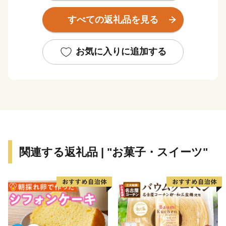
ます。
すべての返礼品を見る
地勢的には、周囲を中国山地の山々に囲まれ、杉原川、
野間川が流れ、春は桜、秋には紅葉、初夏にはホタルが
舞う幻想的な風景が楽しめる多自然居住の魅力あふれる
お気に入りに追加する
町です。
自然を活かした体験施設の充実に加え、多可町の自然農
法で育てられたお米や、野菜、播州百日どり、シカ肉の
加工品、多可町産山田錦を使用した日本酒、播州ラーメ
ンなどの特産品があり、おふくろの味の定番の「巻き寿
司」は多可町の代表商品となっています。
多可町の歴史は古く奈良時代に編まれた「播磨風土記」
関連する返礼品 | "お菓子・スイーツ"
も記載されており、その風土記に登場する大人（おおひ
と）伝説から生まれた「あまんじゃこ（天邪鬼）」をモ
チーフとした「たか坊」が町のＰＲをしています。
★ABCテレビのニュース情報番組「キャスト」で「 畑
中義和商店 」” つやの玉 ”が紹介されました！