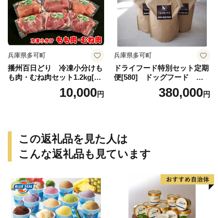
兵庫県多可町
兵庫県多可町
播州百日どり 冷凍小分けも
ドライフード特別セット定期
も肉・むね肉セット1.2kg[66
便[580] ドッグフード 無
8]
添加 鹿肉
10,000
380,000
円
円
この返礼品を見た人は
こんな返礼品も見ています