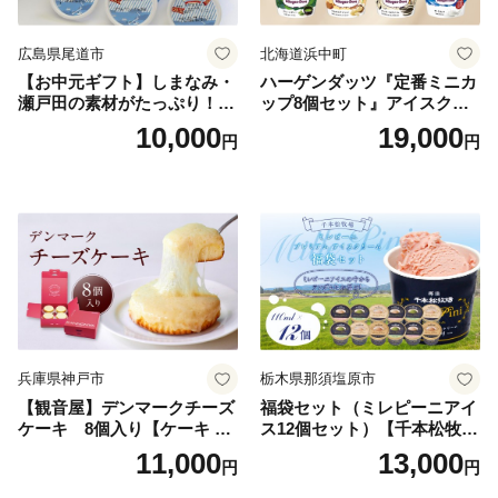
広島県尾道市
北海道浜中町
【お中元ギフト】しまなみ・
ハーゲンダッツ『定番ミニカ
瀬戸田の素材がたっぷり！ジ
ップ8個セット』アイスクリ
ェラート8個
ーム アイス スイーツ デザー
10,000
19,000
円
円
ト_H0016-104
兵庫県神戸市
栃木県那須塩原市
【観音屋】デンマークチーズ
福袋セット（ミレピーニアイ
ケーキ 8個入り【ケーキ チ
ス12個セット）【千本松牧
ーズケーキ 人気スイーツ お
場】 ns025-014-12 【デザー
11,000
13,000
円
円
すすめスイーツ 神戸スイー
ト 詰め合わせ ギフト】
ツ 新感覚チーズケーキ おす