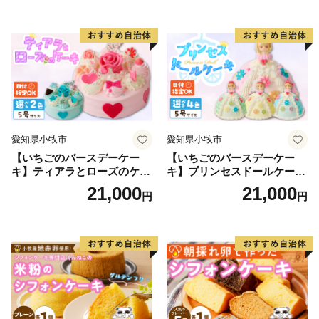
プチベアやぐま
知県 小牧市 送料無料 誕生日
クリスマス お祝い マカロン
デコレーションケーキ ホー
ルケーキ
愛知県小牧市
愛知県小牧市
【いちごのバースデーケー
【いちごのバースデーケー
キ】ティアラとローズのケー
キ】プリンセスドールケーキ
キ スイーツ デザート 洋菓
日時指定可 スイーツ デザー
21,000
21,000
円
円
子 お取り寄せ 愛知県 小牧市
ト 洋菓子 お取り寄せ 愛知県
送料無料 誕生日 クリスマス
小牧市 送料無料 誕生日 クリ
お祝い ばら 花 フラワー デコ
スマス お祝い キャラクター
レーション ホールケーキ 日
デコレーションケーキ ホー
時指定可
ルケーキ 人形 かわいい こど
も