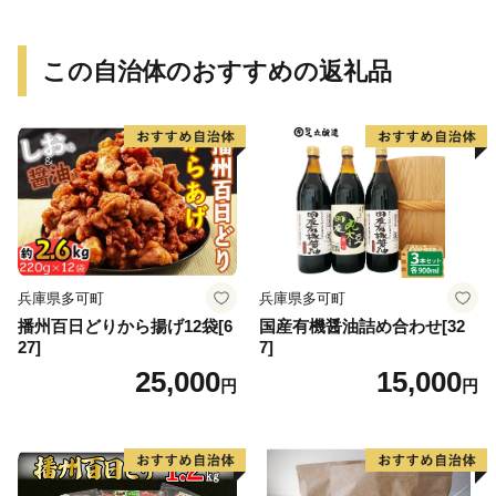
この自治体のおすすめの返礼品
兵庫県多可町
兵庫県多可町
播州百日どりから揚げ12袋[6
国産有機醤油詰め合わせ[32
27]
7]
25,000
15,000
円
円