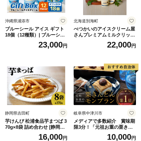
沖縄県浦添市
北海道別海町
ブルーシール アイス ギフト
べつかいのアイスクリーム屋
18個（12種類）| ブルーシー
さんプレミアムミルクリッチ
ルアイス ブルーシールアイ
12個（AP-01）（ 北海道アイ
23,000
22,000
円
円
スクリーム 着日指定可能 送
ス 北海道産アイス アイス ア
料無料 ジェラート 沖縄県 バ
イススイーツ アイスクリー
ースデー 贈り物 プレゼント
ム 北海道産アイスクリーム
誕生日 カップ 詰め合わせ バ
道産アイス 道産アイスクリ
ラエティ | バニラ チョコレー
ーム ギフト 詰合せ 詰め合わ
ト ストロベリー ピスタチオ
せ ふるさと納税 ）
バニラ＆クッキー ウベ 沖縄
紅イモ 塩ちんすこう 沖縄シ
ークヮーサー 沖縄黒糖 琉球
ロイヤルミルクティ 沖縄パ
イン
静岡県吉田町
岐阜県中津川市
芋けんぴ 松浦食品芋まつば 3
メディアで多数紹介 賞味期
70g×8袋 詰め合わせ [静岡伊
限3分！「元祖お重の栗きん
勢丹(松浦食品) 静岡県 吉田町
とんモンブラン」 【未来の
16,000
10,000
円
円
22424274] 芋ケンピ セット
ご褒美】スイーツ 栗 モンブ