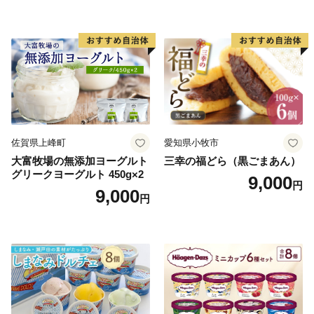
小袋 個包装 小分け
ラン くりきんとん デザート
ご褒美 お取り寄せ くり お菓
子 菓子 F4N-2298
佐賀県上峰町
愛知県小牧市
大富牧場の無添加ヨーグルト
三幸の福どら（黒ごまあん）
グリークヨーグルト 450g×2
9,000
円
9,000
円