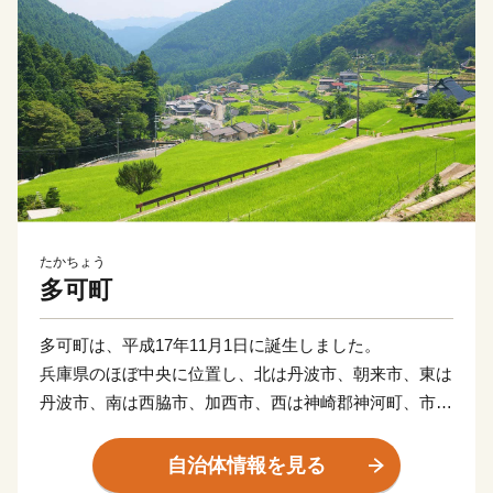
たかちょう
多可町
多可町は、平成17年11月1日に誕生しました。
兵庫県のほぼ中央に位置し、北は丹波市、朝来市、東は
丹波市、南は西脇市、加西市、西は神崎郡神河町、市川
町にそれぞれ接しています。
東西13km、南北27km、総面積185.19km2を有し、直線
自治体情報を見る
距離で神戸まで約45km、大阪まで約70kmの距離にあり