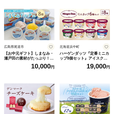
広島県尾道市
北海道浜中町
【お中元ギフト】しまなみ・
ハーゲンダッツ『定番ミニカ
瀬戸田の素材がたっぷり！ジ
ップ8個セット』アイスクリ
ェラート8個
ーム アイス スイーツ デザー
10,000
19,000
円
円
ト_H0016-104