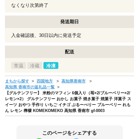
なくなり次第終了
発送期日
入金確認後、30日以内に発送予定
配送
常温
冷蔵
冷凍
まちから探す
四国地方
高知県香南市
高知県 香南市の返礼品一覧
【グルテンフリー】 米粉のマフィン 6個入り（苺×2/ブルーベリー×2/
レモン×2） グルテンフリー おかし お菓子 焼き菓子 焼菓子 洋菓子 ス
イーツ おやつ 手作り いちご イチゴ ぶるーべりー ブルーベリー れも
ん レモン 檸檬 KOMEKOMEKO 高知県 香南市 gf-0003
このページをシェアする