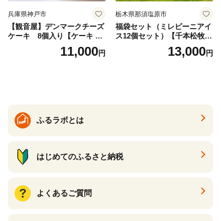
兵庫県神戸市
栃木県那須塩原市
【観音屋】デンマークチーズ
福袋セット（ミレピーニアイ
ケーキ 8個入り【ケーキ チ
ス12個セット）【千本松牧
ーズケーキ 人気スイーツ お
場】 ns025-014-12 【デザー
11,000
13,000
円
円
すすめスイーツ 神戸スイー
ト 詰め合わせ ギフト】
ツ 新感覚チーズケーキ おす
すめケーキ 兵庫県 神戸市 D0
910-17】
ふるラボとは
はじめてのふるさと納税
よくあるご質問