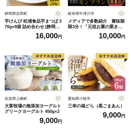
ロイヤルミルクティ 沖縄パ
イン
静岡県吉田町
岐阜県中津川市
芋けんぴ 松浦食品芋まつば 3
メディアで多数紹介 賞味期
70g×8袋 詰め合わせ [静岡伊
限3分！「元祖お重の栗きん
勢丹(松浦食品) 静岡県 吉田町
とんモンブラン」 【未来の
16,000
10,000
円
円
22424274] 芋ケンピ セット
ご褒美】スイーツ 栗 モンブ
小袋 個包装 小分け
ラン くりきんとん デザート
ご褒美 お取り寄せ くり お菓
子 菓子 F4N-2298
佐賀県上峰町
愛知県小牧市
大富牧場の無添加ヨーグルト
三幸の福どら（黒ごまあん）
グリークヨーグルト 450g×2
9,000
円
9,000
円