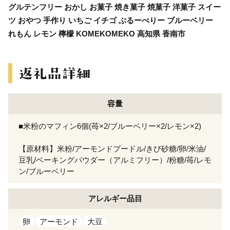
グルテンフリー おかし お菓子 焼き菓子 焼菓子 洋菓子 スイー
ツ おやつ 手作り いちご イチゴ ぶるーべりー ブルーベリー
れもん レモン 檸檬 KOMEKOMEKO 高知県 香南市
容量
■米粉のマフィン6個(苺×2/ブルーベリー×2/レモン×2)
【原材料】米粉/アーモンドプードル/きび砂糖/卵/米油/
豆乳/ベーキングパウダー（アルミフリー）/粉糖/苺/レモ
ン/ブルーベリー
アレルギー
品目
卵
アーモンド
大豆