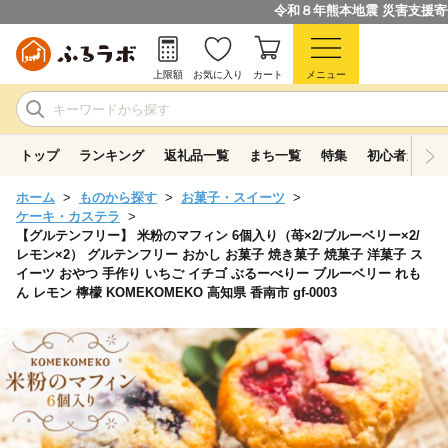
令和８年熊本地震 災害支援
上限額
お気に入り
カート
メニュー
トップ
ランキング
返礼品一覧
まち一覧
特集
初心者ガイド
ホーム
ものから探す
お菓子・スイーツ
ケーキ・カステラ
【グルテンフリー】 米粉のマフィン 6個入り（苺×2/ブルーベリー×2/
レモン×2） グルテンフリー おかし お菓子 焼き菓子 焼菓子 洋菓子 ス
イーツ おやつ 手作り いちご イチゴ ぶるーべりー ブルーベリー れも
ん レモン 檸檬 KOMEKOMEKO 高知県 香南市 gf-0003