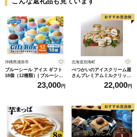
こんな返礼品も見ています
沖縄県浦添市
北海道別海町
ブルーシール アイス ギフト
べつかいのアイスクリーム屋
18個（12種類）| ブルーシー
さんプレミアムミルクリッチ
ルアイス ブルーシールアイ
12個（AP-01）（ 北海道アイ
23,000
22,000
円
円
スクリーム 着日指定可能 送
ス 北海道産アイス アイス ア
料無料 ジェラート 沖縄県 バ
イススイーツ アイスクリー
ースデー 贈り物 プレゼント
ム 北海道産アイスクリーム
誕生日 カップ 詰め合わせ バ
道産アイス 道産アイスクリ
ラエティ | バニラ チョコレー
ーム ギフト 詰合せ 詰め合わ
ト ストロベリー ピスタチオ
せ ふるさと納税 ）
バニラ＆クッキー ウベ 沖縄
紅イモ 塩ちんすこう 沖縄シ
ークヮーサー 沖縄黒糖 琉球