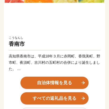
こうなんし
香南市
高知県香南市は、平成18年３月に赤岡町、香我美町、野
市町、夜須町、吉川村の五町村の合併により誕生しまし
た。
太平洋に面する海岸部、肥沃な平野部、四国山地の麓の
山地部からなり、市内を物部川、香宗川などが流れ、美
自治体情報を見る
しい水と緑に包まれた元気で豊かなまちです。
すべての返礼品を見る
香南市へのご寄附、誠にありがとうございます！
これからも元気なまち！香南市の応援をよろしくお願い