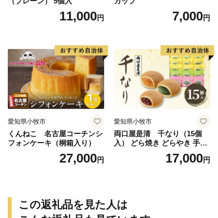
（プレーン） 5個入
カップ
11,000
7,000
円
円
愛知県小牧市
愛知県小牧市
くんねこ 名古屋コーチンシ
両口屋是清 千なり（15個
フォンケーキ（桐箱入り）
入） どら焼き どらやき 手土
産 お土産 土産 丹波大納言小
27,000
17,000
円
円
豆 抹茶 林檎 りんご 慶事 お
祝い 法事 法要 詰め合わせ お
取り寄せ 瓢箪 豊臣秀吉 焼印
個包装 贈り物 老舗 お茶菓子
この返礼品を見た人は