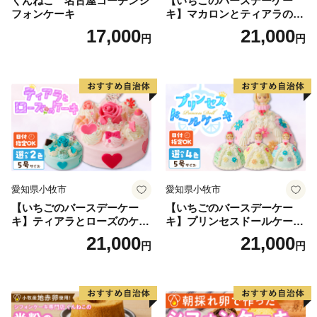
くんねこ 名古屋コーチンシ
【いちごのバースデーケー
フォンケーキ
キ】マカロンとティアラのケ
ーキ スイーツ 日時指定可 デ
17,000
21,000
円
円
ザート 洋菓子 お取り寄せ 愛
知県 小牧市 送料無料 誕生日
クリスマス お祝い マカロン
デコレーションケーキ ホー
ルケーキ
愛知県小牧市
愛知県小牧市
【いちごのバースデーケー
【いちごのバースデーケー
キ】ティアラとローズのケー
キ】プリンセスドールケーキ
キ スイーツ デザート 洋菓
日時指定可 スイーツ デザー
21,000
21,000
円
円
子 お取り寄せ 愛知県 小牧市
ト 洋菓子 お取り寄せ 愛知県
送料無料 誕生日 クリスマス
小牧市 送料無料 誕生日 クリ
お祝い ばら 花 フラワー デコ
スマス お祝い キャラクター
レーション ホールケーキ 日
デコレーションケーキ ホー
時指定可
ルケーキ 人形 かわいい こど
も