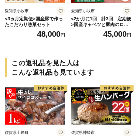
愛知県小牧市
愛知県小牧市
<3ヵ月定期便>国産豚で作っ
<2か月に1回 計3回 定期便
たこだわり惣菜セット
>国産キャベツと豚肉のロー
ルキャベツ（6P入り）
48,000
45,000
円
円
この返礼品を見た人は
こんな返礼品も見ています
佐賀県上峰町
佐賀県神埼市