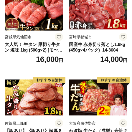
宮城県気仙沼市
宮崎県都城市
大人気！ 牛タン 厚切り牛タ
国産牛 赤身切り落とし1.8kg
ン 塩味 1kg (500g×2) [モ〜ラ
(450g×4パック)_14-3604
ンド 宮城県 気仙沼市 205646
16,000
14,000
円
円
60] 肉 牛肉 精肉 牛たん 牛タ
ン塩 牛たん塩 冷凍 焼肉 BB
Q アウトドア バーベキュー
厚切り タン
佐賀県上峰町
大阪府泉佐野市
【訳あり】《訳あり》極厚 8
ねぎ塩 牛たん（成型）合計 2