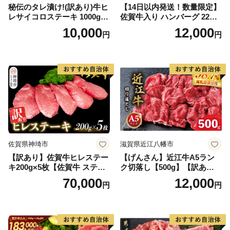
秘伝のタレ漬け!(訳あり)牛ヒ
【14日以内発送！数量限定】
レサイコロステーキ 1000g
佐賀牛入り ハンバーグ 22個
【B-1098-AS】
2.6kg(120g×22個)【佐賀牛
10,000
12,000
円
円
黒毛和牛 ブランド牛 九州 ハ
ンバーグ 牛肉 豚肉 国産 お弁
当 おかず 惣菜 おすすめ 人
気】(H083106)
佐賀県神埼市
滋賀県近江八幡市
【訳あり】佐賀牛ヒレステー
【げんさん】近江牛A5ラン
キ200g×5枚【佐賀牛 ステー
ク切落し【500g】【訳あり】
キ ブランド肉 ヒレ肉 フィレ
【DG12W】
70,000
12,000
円
円
肉 ジューシー ヘルシー】(H0
65175)