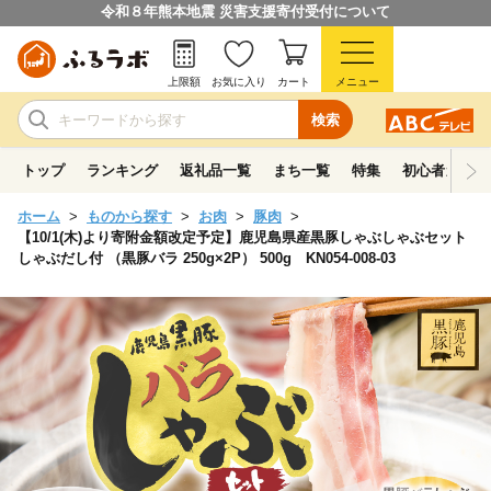
令和８年熊本地震 災害支援寄付受付について
上限額
お気に入り
カート
メニュー
検索
トップ
ランキング
返礼品一覧
まち一覧
特集
初心者ガイド
ホーム
ものから探す
お肉
豚肉
【10/1(木)より寄附金額改定予定】鹿児島県産黒豚しゃぶしゃぶセット
しゃぶだし付 （黒豚バラ 250g×2P） 500g KN054-008-03