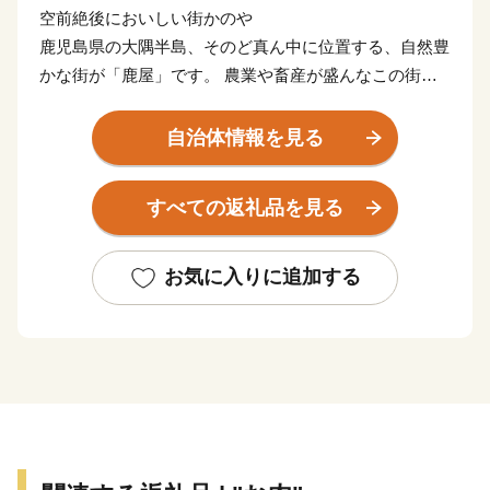
空前絶後においしい街かのや
鹿児島県の大隅半島、そのど真ん中に位置する、自然豊
かな街が「鹿屋」です。 農業や畜産が盛んなこの街
は、日本一の和牛、生産量日本一の鹿児島うなぎなど、
「おいしい」ふるさと納税の返礼品があります。 ま
自治体情報を見る
た、その暮らしやすさから、人口10万人以上の街で合計
特殊出生率１位、学校や病院も充実しているなど、暮ら
すべての返礼品を見る
す場所としても、おいしい街です。 そんな豊かな自然
のなかで、ゆっくり、じっくり育てられた、黒毛和牛や
黒豚を中心とした農畜産物をお礼の特産品として提供い
お気に入りに追加する
たします。
___________________________________________________
◆お盆期間中の配送について◆