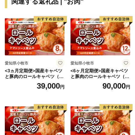
関連する返礼品 | "お肉"
お盆の期間中は、返礼品の配送を控えさせていただきま
す。予めご了承ください。
ご不在の期間がある際はお申込み時に『備考欄』へご記
入いただきますようお願いいたします。
▼返礼品の配送をひかえさせていただく期間▼
2026年8月13日（木）～2026年8月16日（日）
愛知県小牧市
愛知県小牧市
<3ヵ月定期便>国産キャベツ
<6ヶ月定期便>国産キャベツ
ご寄附のお申し込みについては、お盆期間中も受付を行
と豚肉のロールキャベツ（4P
と豚肉のロールキャベツ（6P
っております。
入り）
入り）
39,000
90,000
円
円
※お盆期間中の配送は控えさせて頂きますが、若干前後
する場合がございますので予めご了承下さい。