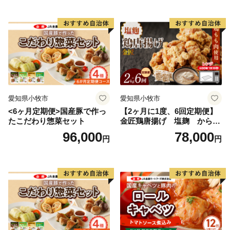
愛知県小牧市
愛知県小牧市
<6ヶ月定期便>国産豚で作っ
【2ヶ月に1度、6回定期便】
たこだわり惣菜セット
金匠鶏唐揚げ 塩麹 からあ
げ
96,000
78,000
円
円