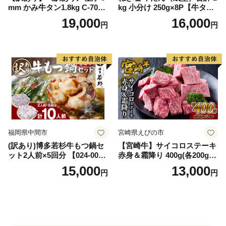
mm かみ牛タン1.8kg C-709-
kg 小分け 250g×8P【牛タン
AS
牛肉 焼肉用 薄切り 訳あり サ
19,000
16,000
円
円
イズ不揃い】
福岡県中間市
宮崎県えびの市
(訳あり)博多若杉牛もつ鍋セ
【宮崎牛】サイコロステーキ
ット2人前×5回分 【024-002
赤身＆霜降り 400g(各200g×
7】
１P 計2P) 真空パック 冷凍
15,000
13,000
円
円