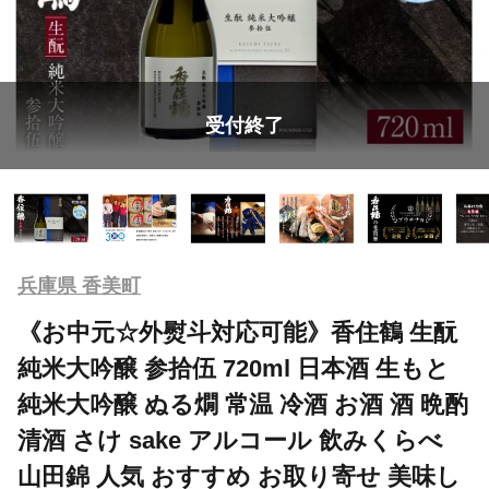
受付終了
兵庫県 香美町
《お中元☆外熨斗対応可能》香住鶴 生酛
純米大吟醸 参拾伍 720ml 日本酒 生もと
純米大吟醸 ぬる燗 常温 冷酒 お酒 酒 晩酌
清酒 さけ sake アルコール 飲みくらべ
山田錦 人気 おすすめ お取り寄せ 美味し