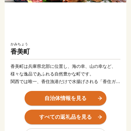
かみちょう
香美町
香美町は兵庫県北部に位置し、海の幸、山の幸など、
様々な逸品であふれる自然豊かな町です。
関西では唯一、香住漁港だけで水揚げされる「香住ガニ
（紅ズワイガニ）」、冬の味覚の王様「松葉がに」や、
全国のブランド牛の素牛である銘牛「但馬牛」など、四
自治体情報を見る
季を通してＡ級食材を楽しむことができます。
香美町の特産品を「ふるさと納税」を通してお楽しみく
すべての返礼品を見る
ださい。