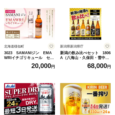
サヒビール スーパードライ s
uper dry 11回 缶ビール 缶 ギ
フト 内祝い 茨城県守谷市 送
料無料
北海道様似町
新潟県新潟県庁
3023 SAMANIジン EMA
新潟の飲み比べセット 1806
WRIイチゴリキュール セッ
A（八海山・久保田・雪中
ト（箱入り）【大人の味 酒
梅・越乃寒梅・かたふね・千
20,000
68,000
円
円
お酒 洋酒 スピリッツ クラフ
代の光）
トジン 国産 sake SAKE gin
GIN liqueur LIQUEUR お酒
セット 詰め合わせ カクテル
ソーダ割り アルコール ロッ
ク ソーダ ジントニック 】