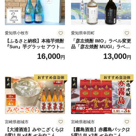
生じた配送料につきましては、ご贈答用の場合でも受取
人様に着払いでご負担いただくことになりますので、お
届け先のご住所をご入力いただく際には十分にご注意い
ただいた上でお申込いただきますようよろしくお願い申
し上げます。
愛知県小牧市
愛知県幸田町
お申込み後に、配送先ご住所に誤りや変更がございまし
【ふるさと納税】本格芋焼酎
「彦左焼酎 IMO」ラベル変更
『Sun』芋グラッセ アウトド
品「彦左焼酎 MUGI」ラベル
たら、早急に香美町ふるさと納税サポート室までご連絡
ア ソロキャンプ ベランピン
変更品 飲み比べ セット 合計
16,000
13,000
ください。
円
円
グ 巣ごもり 就労支援
2本 720ml×各1本 25度 焼酎
お酒 麦焼酎 芋焼酎
宮崎県都城市
宮崎県都城市
【大浦酒造】みやこざくら(2
【霧島酒造】赤霧島パック(2
0度)1.8L×4本 ≪みやこんじょ
5度)1.8L×3本 ≪みやこんじょ