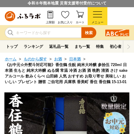
令和８年熊本地震 災害支援寄付受付について
上限額
お気に入り
カート
メニュー
検索
トップ
ランキング
返礼品一覧
まち一覧
特集
初心者ガイド
ホーム
ものから探す
お酒
日本酒
《お中元☆外熨斗対応可能》香住鶴 生酛 純米大吟醸 参拾伍 720ml 日
本酒 生もと 純米大吟醸 ぬる燗 常温 冷酒 お酒 酒 晩酌 清酒 さけ sake
アルコール 飲みくらべ 山田錦 人気 おすすめ お取り寄せ 美味しい お
いしい プレゼント 贈答 ご自宅用 兵庫県 香美町 香住 香住鶴 15-13-01