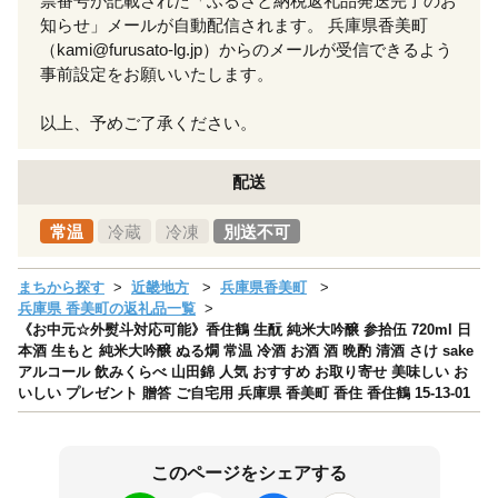
票番号が記載された「ふるさと納税返礼品発送完了のお
知らせ」メールが自動配信されます。 兵庫県香美町
（kami@furusato-lg.jp）からのメールが受信できるよう
事前設定をお願いいたします。
以上、予めご了承ください。
配送
常温
冷蔵
冷凍
別送不可
まちから探す
近畿地方
兵庫県香美町
兵庫県 香美町の返礼品一覧
《お中元☆外熨斗対応可能》香住鶴 生酛 純米大吟醸 参拾伍 720ml 日
本酒 生もと 純米大吟醸 ぬる燗 常温 冷酒 お酒 酒 晩酌 清酒 さけ sake
アルコール 飲みくらべ 山田錦 人気 おすすめ お取り寄せ 美味しい お
いしい プレゼント 贈答 ご自宅用 兵庫県 香美町 香住 香住鶴 15-13-01
このページをシェアする