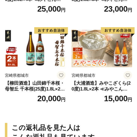
特急便≫_AD-0771
特急便≫_23-07-K03P-1800-3
25,000
23,000
円
円
-Q
宮崎県都城市
宮崎県都城市
【柳田酒造】山田錦千本桜・
【大浦酒造】みやこざくら(2
母智丘 千本桜(25度)1.8L×2本
0度)1.8L×2本 ≪みやこんじょ
≪みやこんじょ特急便≫_AC
特急便≫_MJ-0771
20,000
15,000
円
円
-0751
この返礼品を見た人は