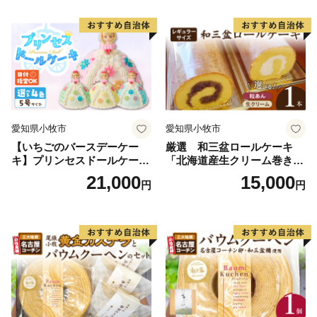
https://kuras-tsuruga.jp/
（上記URLをコピー＆ペーストしアドレスバーへ貼り付
けてご覧ください。）
■お問い合わせ先
福井県敦賀市ふるさと納税コールセンター
TEL：050-3090-1336
愛知県小牧市
愛知県小牧市
Mail：f.tsuruga@do-furusato.jp
【いちごのバースデーケー
厳選 和三盆ロールケーキ
受付時間 午前9時00分～午後5時45分 (土曜日・日曜
キ】プリンセスドールケーキ
「北海道産生クリーム巻き」
日・祝日及び12月30日～1月3日を除く)
日時指定可 スイーツ デザー
または「北海道産粒あん巻
21,000
15,000
円
円
ト 洋菓子 お取り寄せ 愛知県
き」（サイズ：レギュラー）
小牧市 送料無料 誕生日 クリ
和三盆 北海道産生クリー
■ワンストップ特例申請書および変更届出書送付先
スマス お祝い キャラクター
ム 北海道産粒あん 34cm 冷
〒584-8790 富田林市中野町東2の3の69 コーユービ
デコレーションケーキ ホー
凍 愛知県 小牧市 アンプチベ
ルケーキ 人形 かわいい こど
アやぐま
ジネス内 18202
も
福井県敦賀市ふるさと納税 ワンストップ特例申請書類
受付係 宛