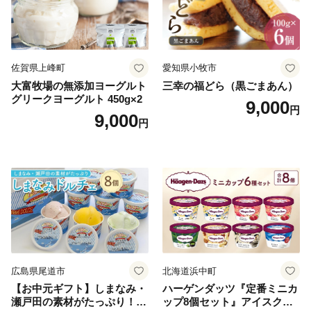
佐賀県上峰町
愛知県小牧市
大富牧場の無添加ヨーグルト
三幸の福どら（黒ごまあん）
グリークヨーグルト 450g×2
9,000
円
9,000
円
広島県尾道市
北海道浜中町
【お中元ギフト】しまなみ・
ハーゲンダッツ『定番ミニカ
瀬戸田の素材がたっぷり！ジ
ップ8個セット』アイスクリ