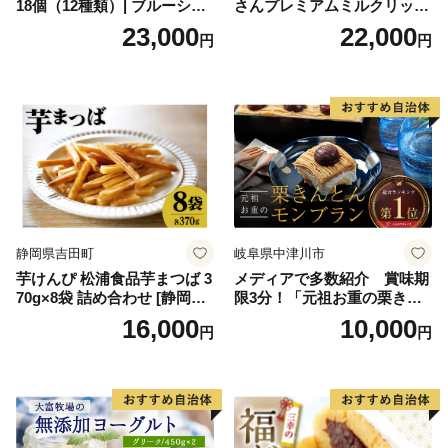
18個（12種類）| ブルーシー
さんプレミアムミルクリッチ
ルアイス ブルーシールアイ
12個（AP-01）（ 北海道アイ
23,000
22,000
円
円
スクリーム 着日指定可能 送
ス 北海道産アイス アイス ア
料無料 ジェラート 沖縄県 バ
イススイーツ アイスクリー
ースデー 贈り物 プレゼント
ム 北海道産アイスクリーム
誕生日 カップ 詰め合わせ バ
道産アイス 道産アイスクリ
ラエティ | バニラ チョコレー
ーム ギフト 詰合せ 詰め合わ
ト ストロベリー ピスタチオ
せ ふるさと納税 ）
バニラ＆クッキー ウベ 沖縄
紅イモ 塩ちんすこう 沖縄シ
ークヮーサー 沖縄黒糖 琉球
ロイヤルミルクティ 沖縄パ
イン
静岡県吉田町
岐阜県中津川市
芋けんぴ 松浦食品芋まつば 3
メディアで多数紹介 賞味期
70g×8袋 詰め合わせ [静岡伊
限3分！「元祖お重の栗きん
勢丹(松浦食品) 静岡県 吉田町
とんモンブラン」 【未来の
16,000
10,000
円
円
22424274] 芋ケンピ セット
ご褒美】スイーツ 栗 モンブ
小袋 個包装 小分け
ラン くりきんとん デザート
ご褒美 お取り寄せ くり お菓
子 菓子 F4N-2298