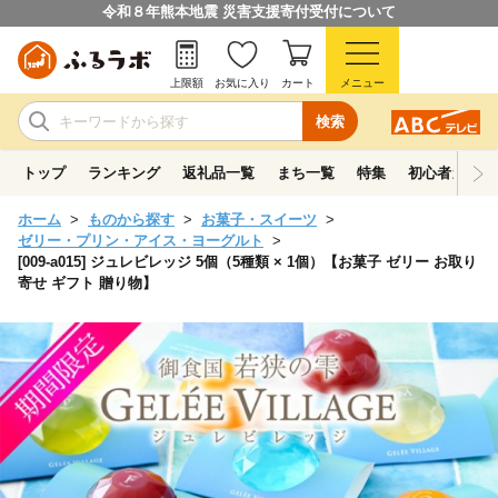
令和８年熊本地震 災害支援寄付受付について
上限額
お気に入り
カート
メニュー
検索
トップ
ランキング
返礼品一覧
まち一覧
特集
初心者ガイド
ホーム
ものから探す
お菓子・スイーツ
ゼリー・プリン・アイス・ヨーグルト
[009-a015] ジュレビレッジ 5個（5種類 × 1個）【お菓子 ゼリー お取り
寄せ ギフト 贈り物】