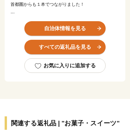
首都圏からも１本でつながりました！
日本が世界に誇る風景地、日本三大松原の「気比の松
原」やラムサール条約湿地「中池見湿地」。
自治体情報を見る
100年以上の歴史を誇り鉄道ファンの聖地ともされてい
る、衣掛山のループ線や山中隧道をはじめとする鉄道遺
すべての返礼品を見る
産群。
「越前がに」や「敦賀ふぐ」等豊富な海の幸。
日本最北限、甘さが自慢の「東浦みかん」。
お気に入りに追加する
”御食国”のルーツとして、食物の神・伊奢沙別神（いさ
さわけのみこと）が祀られている「氣比神宮」。
これが全て敦賀の魅力。
================================
敦賀の魅力発信サイトできました。
関連する返礼品 | "お菓子・スイーツ"
詳しくは、下記ページをご覧ください。