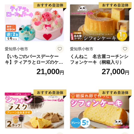
デコレーションケーキ ホー
ルケーキ
愛知県小牧市
愛知県小牧市
【いちごのバースデーケー
くんねこ 名古屋コーチンシ
キ】ティアラとローズのケー
フォンケーキ（桐箱入り）
キ スイーツ デザート 洋菓
21,000
27,000
円
円
子 お取り寄せ 愛知県 小牧市
送料無料 誕生日 クリスマス
お祝い ばら 花 フラワー デコ
レーション ホールケーキ 日
時指定可