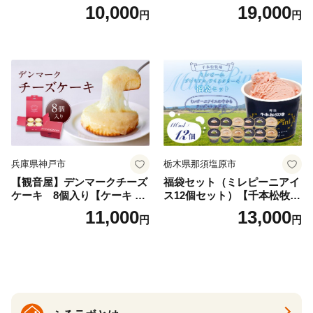
ェラート8個
ーム アイス スイーツ デザー
10,000
19,000
円
円
ト_H0016-104
兵庫県神戸市
栃木県那須塩原市
【観音屋】デンマークチーズ
福袋セット（ミレピーニアイ
ケーキ 8個入り【ケーキ チ
ス12個セット）【千本松牧
ーズケーキ 人気スイーツ お
場】 ns025-014-12 【デザー
11,000
13,000
円
円
すすめスイーツ 神戸スイー
ト 詰め合わせ ギフト】
ツ 新感覚チーズケーキ おす
すめケーキ 兵庫県 神戸市 D0
910-17】