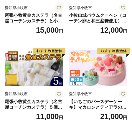
愛知県小牧市
愛知県小牧市
尾張小牧黄金カステラ（名古
小牧山城バウムクーヘン（コ
屋コーチンカステラ）と小牧
ーチン卵と和三盆糖使用）
山城バウムクーヘン（コーチ
名古屋コーチン バームクー
15,000
12,000
円
円
ン卵と和三盆糖使用）のセッ
ヘン 和三盆 小牧銘菓 バウム
ト 名古屋コーチン カステ
クーヘン 常温 愛知県 小牧市
ラ ザラメ バームクーヘン 和
アンプチベアやぐま
三盆 小牧銘菓 バウムクーヘ
ン 常温 愛知県 小牧市 アンプ
チベアやぐま
愛知県小牧市
愛知県小牧市
尾張小牧黄金カステラ（名古
【いちごのバースデーケー
屋コーチンカステラ）５個入
キ】マカロンとティアラのケ
名古屋コーチン カステラ ザ
ーキ スイーツ 日時指定可 デ
11,000
21,000
円
円
ラメ 常温 愛知県 小牧市 アン
ザート 洋菓子 お取り寄せ 愛
プチベアやぐま
知県 小牧市 送料無料 誕生日
クリスマス お祝い マカロン