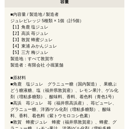
容量
■内容量 / 製造地 / 製造者
ジュレビレッジ 5種類 × 1個（計5個）
【1】角鹿 塩ジュレ
【2】高浜 苺ジュレ
【3】敦賀 蜂蜜ジュレ
【4】東浦 みかんジュレ
【5】三方 梅ジュレ
製造地：すべて敦賀市
製造者：有限会社 小堀菓舗
■原材料
■角鹿 塩ジュレ グラニュー糖（国内製造）、果糖ぶ
どう糖液糖、塩（福井県敦賀産）、レモン果汁、ゲル化
剤（増粘多糖類）、酸味料、香料、着色料（青色1号）
■高浜 苺ジュレ 苺（福井県高浜産）、苺ピューレ、
グラニュー糖、洋酒/ゲル化剤（増粘多糖類）、酸味
料、香料、着色料（紫トウモロコシ色素）
■敦賀 蜂蜜ジュレ 蜂蜜（福井県敦賀産）、蜂蜜、グ
ラニュー糖、レモン果汁、洋酒/ゲル化剤（増粘多糖