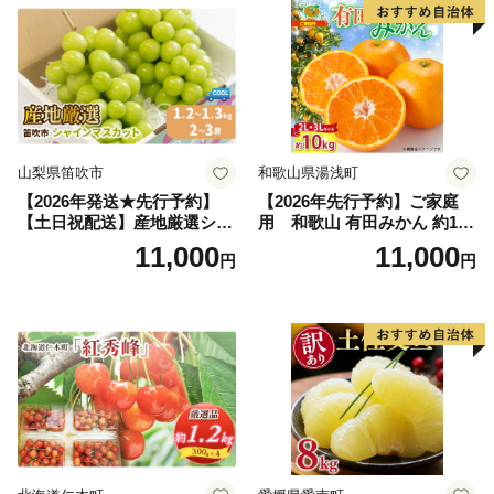
果肉 長野県産 小諸市
山梨県笛吹市
和歌山県湯浅町
【2026年発送★先行予約】
【2026年先行予約】ご家庭
【土日祝配送】産地厳選シャ
用 和歌山 有田みかん 約10k
インマスカット1.2kg～1.3kg
g (2L、3Lサイズ)【湯浅町】
11,000
11,000
円
円
（2房～3房）※沖縄・離島配
_ZJ6079
送不可※ 106-003-sku02-26y
｜シャインマスカット 発送
笛吹市 山梨県 フルーツ 果物
ぶどう 葡萄 大粒 シャインマ
スカット おすすめ シャイン
マスカット 贈答 ギフト 産地
笛吹市 シャインマスカット
笛吹 葡萄 国産 ぶどう 人気
国産 1.2kg 先行｜