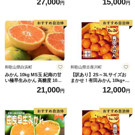
27,000
15,000
円
円
和歌山県白浜町
和歌山県古座川町
みかん 10kg MS玉 紀南の甘
【訳あり】2S～3Lサイズお
い極早生みかん 高糖度 10月
まかせ！有田みかん 10kg+2k
以降発送 マルチ被覆栽培
g保証分 11月から12月下旬ま
21,000
12,000
円
円
でに順次発送致します。 / 訳
ありみかん 有田みかん みか
ん ミカン 蜜柑 柑橘 温州みか
ん 和歌山 ご家庭用