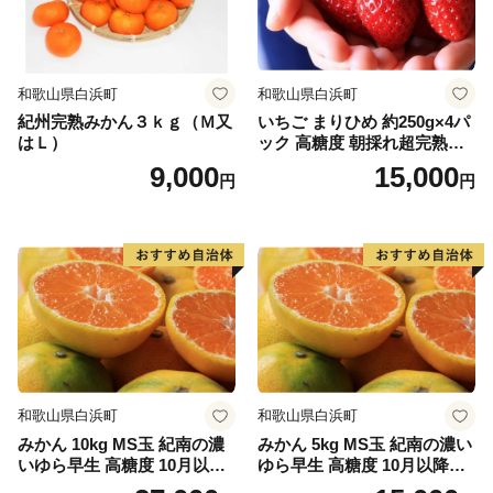
礼品発送の手配を進めております。
お届けまで今しばらくお時間をいただけますよう、何卒
ご理解とご協力を賜りますようお願い申し上げます。
和歌山県白浜町
和歌山県白浜町
紀州完熟みかん３ｋｇ（Ｍ又
いちご まりひめ 約250g×4パ
はＬ）
ック 高糖度 朝採れ超完熟ま
りひめ 1月以降発送分
9,000
15,000
円
円
和歌山県白浜町
和歌山県白浜町
みかん 10kg MS玉 紀南の濃
みかん 5kg MS玉 紀南の濃い
いゆら早生 高糖度 10月以降
ゆら早生 高糖度 10月以降発
発送 マルチ被覆栽培
送 マルチ被覆栽培