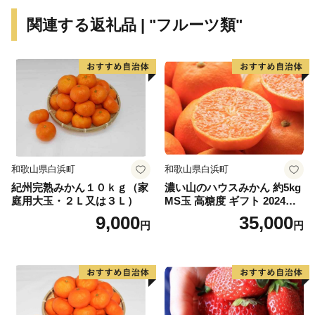
平成21年4月1日には、全国で18番目の政令指定都市
関連する返礼品 | "フルーツ類"
に移行し、新たなステージで魅力と活力あふれる街づく
りを進めています。
【重要】「令和8年熊本地震」の影響による返礼品配送
遅延のお知らせ
2026年7月28日に発生しました「令和8年熊本地震」に
和歌山県白浜町
和歌山県白浜町
より被災された皆様に、心よりお見舞い申し上げます。
紀州完熟みかん１０ｋｇ（家
濃い山のハウスみかん 約5kg
一日も早い復旧と、皆様の安全を心よりお祈りいたしま
庭用大玉・２Ｌ又は３Ｌ）
MS玉 高糖度 ギフト 2024年7
す。
月以降発送分
9,000
35,000
円
円
このたび発生いたしました熊本地震の影響により、
現在、熊本県一部地域への配送が停止、および九州全域
への配送に遅延が生じております。
物流網の復旧状況を確認しつつ、準備が整い次第順次返