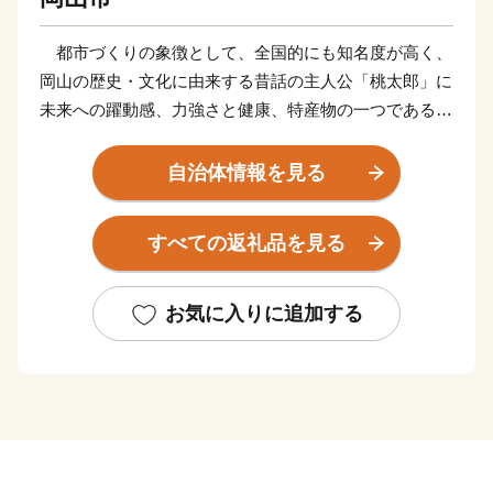
都市づくりの象徴として、全国的にも知名度が高く、
岡山の歴史・文化に由来する昔話の主人公「桃太郎」に
未来への躍動感、力強さと健康、特産物の一つである白
桃を重ね合わせ、『桃太郎のまち岡山』を掲げ、市民と
行政が一体となってまちづくりに取り組んでいます。
自治体情報を見る
＜岡山市のプロフィール＞
すべての返礼品を見る
旭川と吉井川が瀬戸内海に注ぐ岡山平野の中央に位置
し、南部は地味豊かな沃野、北部は吉備高原につながる
山並みがひろがっています。
お気に入りに追加する
温暖な瀬戸内海特有の風土により、春秋は快晴の日が
多く、冬は厳しい季節風を中国山地が遮って積雪をみる
ことはまれです。
夏は本土を襲う台風も四国山脈が遮って勢力が弱めら
れ、影響が比較的少ないなど、天候にも恵まれた都市で
す。