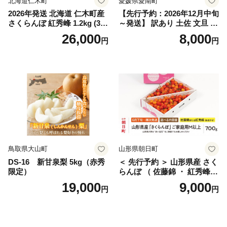
北海道仁木町
愛媛県愛南町
2026年発送 北海道 仁木町産
【先行予約：2026年12月中旬
さくらんぼ 紅秀峰 1.2kg (300
～発送】 訳あり 土佐 文旦 8k
g×4パック) Lサイズ以上 旬
g (Mサイズ以上サイズミック
26,000
8,000
円
円
桜桃 産地直送 サクランボ チ
ス) 8000円 わけあり ぶんた
ェリー フルーツ 果物 果物類
ん みかん mikan 蜜柑 ミカン
仁木町 仁木 [松山商店]
土佐文旦 家庭用 産地直送 国
産 農家直送 期間限定 特産品
サイズミックス くらもとフ
ァーム 愛南町 愛媛県
鳥取県大山町
山形県朝日町
DS-16 新甘泉梨 5kg（赤秀
＜ 先行予約 ＞ 山形県産 さく
限定）
らんぼ （ 佐藤錦 ・ 紅秀峰
） ご家庭用 M以上 700g 【20
19,000
9,000
円
円
26年6月下旬から7月上旬発
送】 山形県 果物 フルーツ 初
夏 夏 送料無料