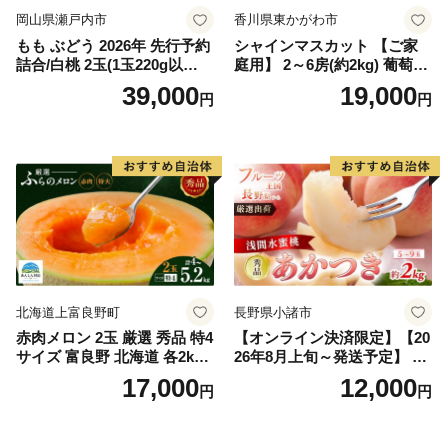
岡山県瀬戸内市
香川県東かがわ市
もも ぶどう 2026年 先行予約
シャインマスカット 【ご家
詰合/白桃 2玉(1玉220g以
庭用】 2～6房(約2kg) 葡萄 ぶ
上)・シャインマスカット 晴
どう ブドウ フルーツ 果物 く
39,000
19,000
円
円
王 2房(1房480g以上) 化粧箱
だもの 果実 旬の果物 旬のフ
入り 岡山県産 国産 フルーツ
ルーツ 香川 香川県 東かがわ
果物 ギフト
市
北海道上富良野町
長野県小諸市
赤肉メロン 2玉 厳選 秀品 特4
【オンライン決済限定】【20
サイズ 富良野 北海道 各2kg
26年8月上旬～発送予定】 先
～2.6kg 2玉 セット ファーム
行予約 「浅間水蜜桃プレミ
17,000
12,000
円
円
富良野 メロン めろん 果物 く
アム」 もも あかつき 秀品 約
だもの フルーツ デザート 旬
2kg 5～9玉 贈答品 ふるさと
の果物 旬のフルーツ
納税 果物 桃 フルーツ モモ