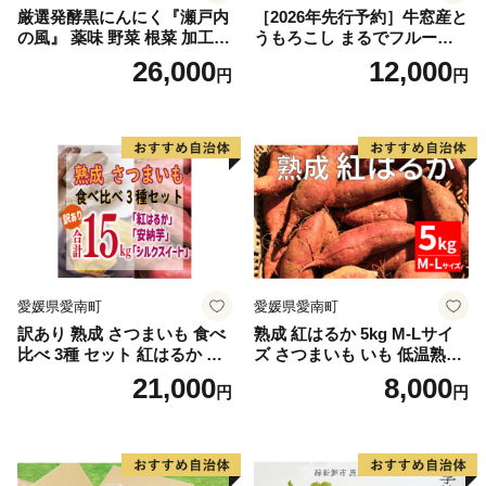
厳選発酵黒にんにく『瀬戸内
［2026年先行予約］牛窓産と
の風』 薬味 野菜 根菜 加工食
うもろこし まるでフルー
品
ツ！最高糖度25度超え 生で
26,000
12,000
円
円
甘い、茹でて美味い！ 黄色
とうもろこし 「桃太郎コー
ン」約4kg（8〜12本入り）
野菜
愛媛県愛南町
愛媛県愛南町
訳あり 熟成 さつまいも 食べ
熟成 紅はるか 5kg M-Lサイ
比べ 3種 セット 紅はるか 安
ズ さつまいも いも 低温熟成
納芋 シルクスイート 合計 15
完全熟成収穫 甘い 糖度 焼き
21,000
8,000
円
円
kg サイズ混合 サツマイモ 焼
芋 やきいも スイートポテト
き芋 干し芋 丸干し 冷凍焼き
おやつ 高糖度 料理 国産 愛媛
芋 冷やし焼き芋 やきいも 蜜
県 愛南町 青果市場
芋 ほしいも スイートポテト
いも天 サイズミックス 甘い