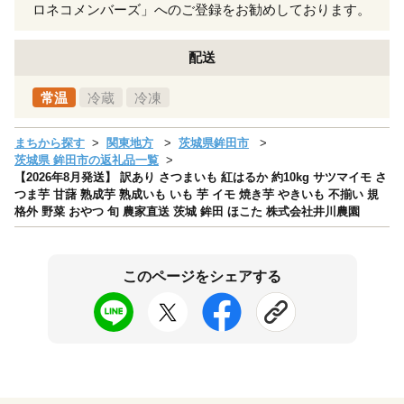
ロネコメンバーズ」へのご登録をお勧めしております。
配送
常温
冷蔵
冷凍
まちから探す
関東地方
茨城県鉾田市
茨城県 鉾田市の返礼品一覧
【2026年8月発送】 訳あり さつまいも 紅はるか 約10kg サツマイモ さ
つま芋 甘藷 熟成芋 熟成いも いも 芋 イモ 焼き芋 やきいも 不揃い 規
格外 野菜 おやつ 旬 農家直送 茨城 鉾田 ほこた 株式会社井川農園
このページをシェアする