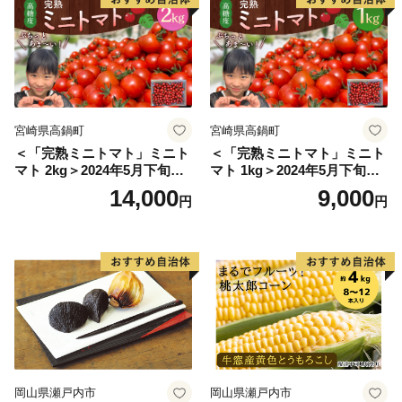
絡先へお問い合わせください。
ＴＥＬ 0291-36-7655(平日8:30～17:15)
ＦＡＸ 0291-32-2128
メール h.furusato@city.hokota.lg.jp
………………………………………………………■□■
宮崎県高鍋町
宮崎県高鍋町
＜「完熟ミニトマト」ミニト
＜「完熟ミニトマト」ミニト
マト 2kg＞2024年5月下旬迄
マト 1kg＞2024年5月下旬迄
に順次出荷 野菜ソムリエサ
に順次出荷 野菜ソムリエサ
14,000
9,000
円
円
ミット アルル・リリカ共に
ミット アルル・リリカ共に
銀賞受賞！！(2023年11月開
銀賞受賞！！(2023年11月開
催)1回食べてみらんね？宮崎
催)1回食べてみらんね？宮崎
県 高鍋町産 産地直送 有機肥
県 高鍋町産 産地直送 有機肥
料使用 高糖度 西森農園
料使用 高糖度 西森農園
岡山県瀬戸内市
岡山県瀬戸内市