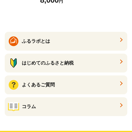
8,000
円
まいも サツマイモ さつま芋
焼き芋 やきいも 冷凍 冷凍焼
き芋 訳あり 訳アリ 紅はるか
茨城県 行方市(EY-25)
ふるラボとは
はじめてのふるさと納税
よくあるご質問
コラム