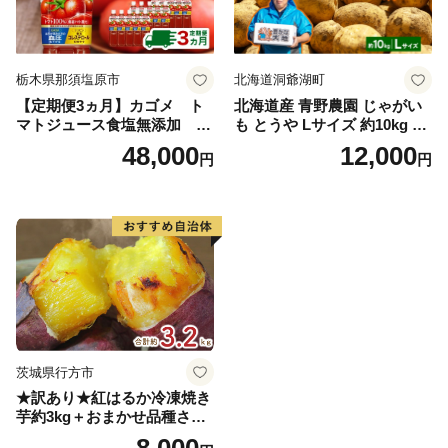
栃木県那須塩原市
北海道洞爺湖町
【定期便3ヵ月】カゴメ ト
北海道産 青野農園 じゃがい
マトジュース食塩無添加 72
も とうや Lサイズ 約10kg 20
0ml PET×15本 1ケース 毎月
26年10月初旬～12月下旬頃お
48,000
12,000
円
円
届く 3ヵ月 3回コース ns001-
届け 先行予約 北海道 ジャガ
005 【 KAGOME 野菜ジュー
イモ トウヤ 馬鈴薯 ポテト 芋
ス 】
いも イモ 黄色 旬 野菜 農作
物 産地直送 お取り寄せ 国産
茨城県行方市
★訳あり★紅はるか冷凍焼き
芋約3kg＋おまかせ品種さつ
まいも 合計約3.2kg｜さつ