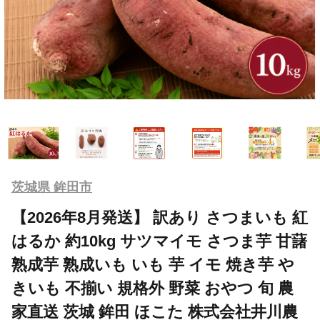
茨城県 鉾田市
【2026年8月発送】 訳あり さつまいも 紅
はるか 約10kg サツマイモ さつま芋 甘藷
熟成芋 熟成いも いも 芋 イモ 焼き芋 や
きいも 不揃い 規格外 野菜 おやつ 旬 農
家直送 茨城 鉾田 ほこた 株式会社井川農