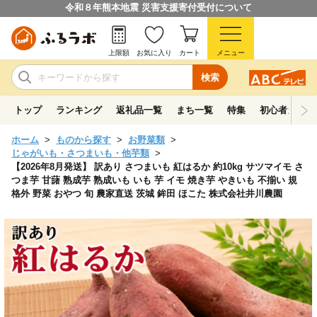
令和８年熊本地震 災害支援寄付受付について
上限額
お気に入り
カート
メニュー
検索
トップ
ランキング
返礼品一覧
まち一覧
特集
初心者ガイド
ホーム
ものから探す
お野菜類
じゃがいも・さつまいも・他芋類
【2026年8月発送】 訳あり さつまいも 紅はるか 約10kg サツマイモ さ
つま芋 甘藷 熟成芋 熟成いも いも 芋 イモ 焼き芋 やきいも 不揃い 規
格外 野菜 おやつ 旬 農家直送 茨城 鉾田 ほこた 株式会社井川農園