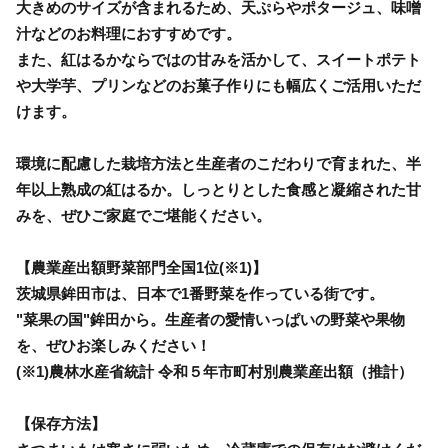
大きめのサイズが含まれるため、天ぷらやポタージュ、味噌
汁などのお料理におすすめです。
また、紅はるかならではの甘みを活かして、スイートポテト
や大学芋、プリンなどのお菓子作りにも幅広くご活用いただ
けます。
環境に配慮した栽培方法と生産者のこだわりで育まれた、半
年以上熟成の紅はるか。しっとりとした食感と凝縮された甘
みを、ぜひご家庭でご堪能ください。
【農業産出額野菜部門全国1位(※1)】
茨城県鉾田市は、日本で1番野菜を作っている街です。
"菜果の国"鉾田から。生産者の愛情いっぱいの野菜や果物
を、ぜひお楽しみください！
(※1)農林水産省統計 令和５年市町村別農業産出額（推計）
【保存方法】