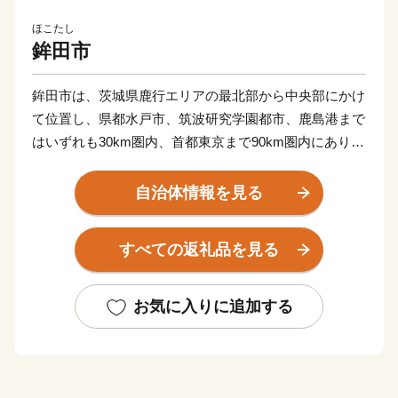
ほこたし
鉾田市
鉾田市は、茨城県鹿行エリアの最北部から中央部にかけ
て位置し、県都水戸市、筑波研究学園都市、鹿島港まで
はいずれも30km圏内、首都東京まで90km圏内にありま
す。面積は207.61平方キロメートルで、県面積
（6,096.93平方キロメートル）の3.4％を占めています。
自治体情報を見る
東の鹿島灘に沿って位置する鉾田市は、北は涸沼、南は
北浦に接し、内陸部のほとんどは平坦地で、その平坦な
すべての返礼品を見る
地形と温和な気候を活かした農業が基幹産業であり、首
都圏全体の食料供給地域となっています。主な農産物と
して、メロン、イチゴなどのほか、みず菜、トマト、甘
お気に入りに追加する
藷（さつまいも）、ごぼうといった農産物の栽培でも全
国有数の生産地として知られています。
市の花「ヒマワリ」・市の木「サクラ」・市の鳥「ウグ