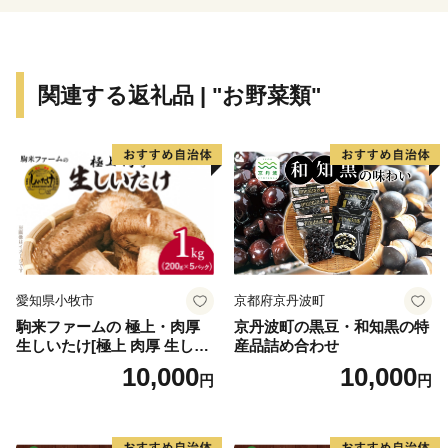
イス」
鉾田市PRキャラクター「ほこまる」は、豊富な農産物
をはじめとする鉾田市の魅力を日本中にPRするため
関連する返礼品 | "お野菜類"
に、全国からの公募により誕生しました。その可愛らし
いルックスと明るい性格で、またたく間にみんなの人気
者に。今日もどこかで鉾田市のためにがんばっている
「ほこまる」。見かけたら、応援してあげてください
ね。
■□■………………………………………………………
お礼の品・証明書等のお問い合わせはこちらへ
愛知県小牧市
京都府京丹波町
鉾田市ふるさと納税担当
駒来ファームの 極上・肉厚
京丹波町の黒豆・和知黒の特
ＴＥＬ 050-1732-3090(平日9:00~17:00)
生しいたけ[極上 肉厚 生しい
産品詰め合わせ
ＦＡＸ 050-3537-0431
たけ 生シイタケ 生椎茸 安心
10,000
10,000
円
円
安全 国産 採れたて 新鮮 きの
メール hokota@furusato-supports.com
こ 野菜]
※2026年3月31日までにご寄附いただいた方は、下記連