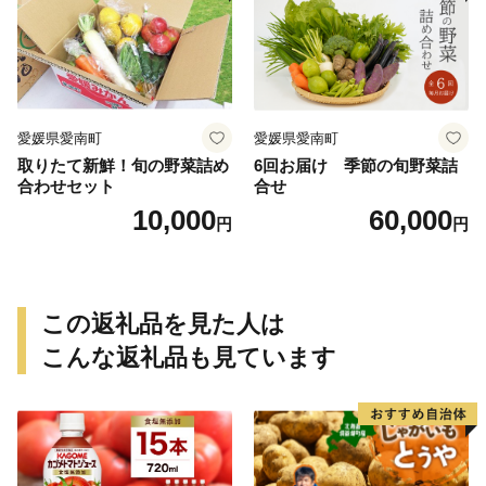
ねっとり 生芋 新芋 あんのう
いも 甘藷 べにはるか スイー
ツ 国産 糖度 産地直送 農家直
送 数量限定 21000円 愛媛 愛
南 ミッチーのおみかん畑
愛媛県愛南町
愛媛県愛南町
取りたて新鮮！旬の野菜詰め
6回お届け 季節の旬野菜詰
合わせセット
合せ
10,000
60,000
円
円
この返礼品を見た人は
こんな返礼品も見ています