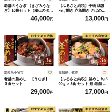
老舗のうなぎ 【きざみうな
【ふるさと納税】干物 縞ほ
ぎ】10袋セット（秘伝のタレ
っけ開き 赤魚開き さばの開
付）
き 魚醤干し 3種 セット 詰め
46,000
13,000
円
円
合わせ 魚 おかず 肉厚 おいし
い さば 赤魚 縞ホッケ ジョイ
フーズ 魚貝類 お取り寄せ お
取り寄せグルメ 魚醤 ナンプ
ラー 愛知県 小牧市 冷凍 送料
無料
愛知県小牧市
愛知県小牧市
老舗の釜めし 【うなぎ】
【ふるさと納税】釜めし 約 5
３食セット
00ｇ × 3食 セット 鮭 老舗 急
速冷凍 レンチン 時短 簡単調
29,000
17,000
円
円
理 食品 加工品 海鮮 手作り
ほくほく ご飯 お弁当 おにぎ
り お茶漬け お取り寄せ お取
り寄せグルメ 愛知県 小牧市