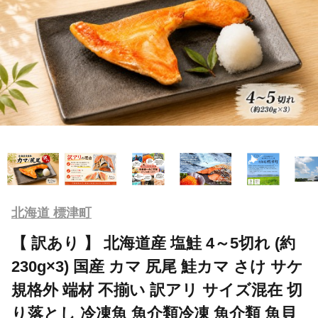
北海道 標津町
【 訳あり 】 北海道産 塩鮭 4～5切れ (約
230g×3) 国産 カマ 尻尾 鮭カマ さけ サケ
規格外 端材 不揃い 訳アリ サイズ混在 切
り落とし 冷凍魚 魚介類冷凍 魚介類 魚貝