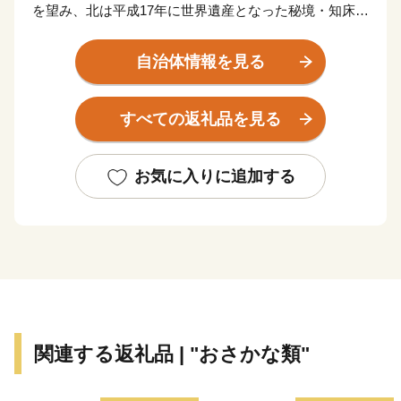
を望み、北は平成17年に世界遺産となった秘境・知床半
島、南には水鳥の繁殖保護地として「ラムサール条約」
による登録湿地となった原生花園と野鳥の宝庫・野付半
自治体情報を見る
島に囲まれ、知床連山の裾野に広がる平野部には大酪農
郷が形成されるなど、風光明媚な地です。町の面積は
すべての返礼品を見る
624.69平方キロメートル、地形は釧路湿原から広がる根
釧原野の終着地としての平野と知床連山の基部となる山
並みなど海、山、川、平野の多様な地勢を有し、北海道
お気に入りに追加する
らしい雄大で豊かな自然環境のもと、国内屈指の漁獲を
誇る秋鮭や天然ホタテ貝を主力とする漁業、これを加工
原料としたいくら、鮭加工、ホタテ製品などを製造出荷
する水産加工業による水産業と、広大な牧草地で約2万
頭の乳牛により牛乳を出荷する酪農業を基幹産業とする
「生産のまち」です。
関連する返礼品 | "おさかな類"