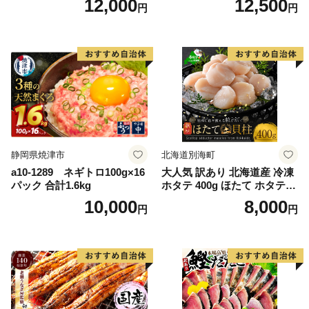
12,000
12,500
円
円
g） KN007-023
格外 不揃い さけ サケ 鮭切身
シャケ 切り身 冷凍 家庭用 お
かず 弁当 支援 サーモン 銀鮭
切り身 魚 わけあり
静岡県焼津市
北海道別海町
a10-1289 ネギトロ100g×16
大人気 訳あり 北海道産 冷凍
パック 合計1.6kg
ホタテ 400g ほたて ホタテ
帆立 貝柱 海鮮 魚介類 刺身
10,000
8,000
円
円
大粒 天然 海鮮 ランキング 大
人気 人気 おすすめ 訳あり ）