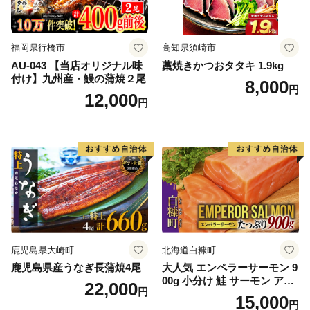
福岡県行橋市
高知県須崎市
AU-043 【当店オリジナル味
藁焼きかつおタタキ 1.9kg
付け】九州産・鰻の蒲焼２尾
8,000
円
12,000
円
鹿児島県大崎町
北海道白糠町
鹿児島県産うなぎ長蒲焼4尾
大人気 エンペラーサーモン 9
00g 小分け 鮭 サーモン アト
22,000
円
ランティックサーモン 水産
15,000
円
庁長官賞 受賞 さけ シャケ し