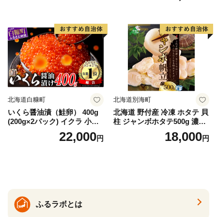
ゃけ sake カルパッチョ ソテ
ー レアステーキ 人気 高級 大
満足 美味しい 贈答 生食用 刺
身 お刺身 刺し身 魚介類 海鮮
冷凍 厚切り 薄切り ふるさと
納税 ふるさとチョイス チョ
イス 北海道 白糠町
北海道白糠町
北海道別海町
いくら醤油漬（鮭卵） 400g
北海道 野付産 冷凍 ホタテ 貝
(200g×2パック) イクラ 小分
柱 ジャンボホタテ500g 濃厚
け いくら醤油漬 鮭いくら い
な旨味と甘み （ほたて ホタ
22,000
18,000
円
円
くら醤油漬け 鮭 鮭卵 ikura
テ 帆立 貝柱 ホタテ貝柱 大玉
醤油いくら 冷凍いくら いく
大粒 北海道 別海 野付 ふるさ
ら北海道 醤油鮭いくら 人気
と納税）
大好評品 北海道 白糠町
ふるラボとは