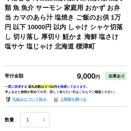
類 魚 魚介 サーモン 家庭用 おかず お弁
当 カマのあら汁 塩焼き ご飯のお供 1万
円 以下 10000円 以内 しゃけ シャケ切落
し 切り落し 厚切り 鮭かま 海鮮 塩さけ
塩サケ 塩じゃけ 北海道 標津町
9,000
寄付金額
在庫あり
円
一度に決済する
返礼品数は３つ以内
を推奨しております。
🔰ふるさと納税が初めての方、詳しく知りたい方は
こちら
でご確認ください。
仕組みについて知る
上限額を調べる
数量