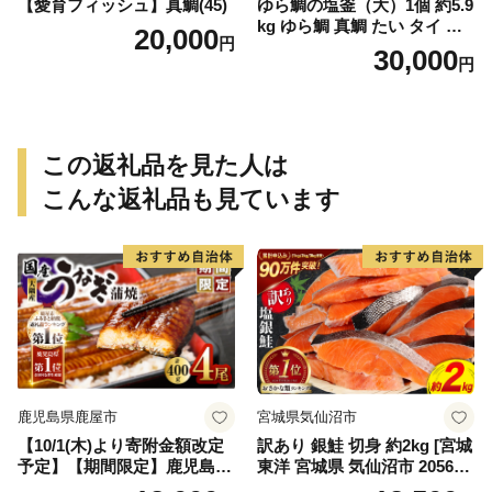
【愛育フィッシュ】真鯛(45)
ゆら鯛の塩釜（大）1個 約5.9
kg ゆら鯛 真鯛 たい タイ 鯛
20,000
円
塩釜焼き 塩釜 魚 魚介類 海鮮
30,000
円
祝い事 お祝い ハレの日 食品
冷蔵 宝水産 国産 由良半島 愛
媛県【えひめの町（超）推
し！（愛南町）】(295)
この返礼品を見た人は
こんな返礼品も見ています
鹿児島県鹿屋市
宮城県気仙沼市
【10/1(木)より寄附金額改定
訳あり 銀鮭 切身 約2kg [宮城
予定】【期間限定】鹿児島県
東洋 宮城県 気仙沼市 205649
大隅産うなぎ蒲焼4尾（400
91] 鮭 魚介類 海鮮 訳アリ 規