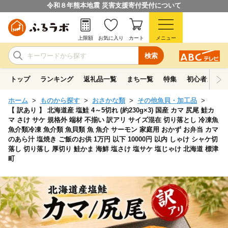
令和８年熊本地震 災害支援寄付受付について
上限額
お気に入り
カート
メニュー
検索
トップ
ランキング
返礼品一覧
まち一覧
特集
初心者ガイド
ホーム
ものから探す
おさかな類
その他魚貝・加工品
【 訳あり 】 北海道産 塩鮭 4～5切れ (約230g×3) 国産 カマ 尻尾 鮭カ
マ さけ サケ 規格外 端材 不揃い 訳アリ サイズ混在 切り落とし 冷凍魚
魚介類冷凍 魚介類 魚貝類 魚 魚介 サーモン 家庭用 おかず お弁当 カマ
のあら汁 塩焼き ご飯のお供 1万円 以下 10000円 以内 しゃけ シャケ切
落し 切り落し 厚切り 鮭かま 海鮮 塩さけ 塩サケ 塩じゃけ 北海道 標津
町