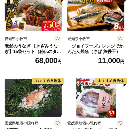
送料無料
愛知県小牧市
愛知県小牧市
老舗のうなぎ 【きざみうな
「ジョイフーズ」レンジでか
ぎ】15袋セット（秘伝のタレ
んたん焼魚（さば 魚醤干）
付）
68,000
11,000
円
円
愛媛県地酒の隠れ郷
愛媛県地酒の隠れ郷