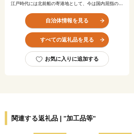
江戸時代には北前船の寄港地として、今は国内屈指の造
船業・造船関連業及び海運業の集積地となっています。
自治体情報を見る
尾道の斜面市街地には、寺社や庭園と民家が入り組んだ
路地があり、趣ある坂のまち。
すべての返礼品を見る
林芙美子や志賀直哉にゆかりのある文学のまちとして、
大林宣彦監督の「尾道三部作」の映画のロケ地としても
有名です。
お気に入りに追加する
多くの人を魅了してきた尾道らしい歴史と景観は、文化
庁「日本遺産」の認定地として選ばれました。
海沿いの路地や千光寺付近を歩いていると、猫に遭遇す
ることもたくさんあり、猫にちなんだお店も多数存在し
ます。
関連する返礼品 | "加工品等"
島しょ部ははっさくやレモンなどの柑橘の栽培が盛ん
で、これらの島々と愛媛県まで架橋で結ばれた瀬戸内し