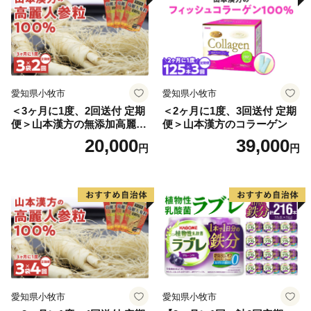
せち 本格おせち 洋風おせち
せち 本格おせち 和風おせち
縁起物おせち 12月31日 お届
縁起物おせち 12月31日 お届
け お正月 お取り寄せ
け お正月 お取り寄せ
愛知県小牧市
愛知県小牧市
＜3ヶ月に1度、2回送付 定期
＜2ヶ月に1度、3回送付 定期
便＞山本漢方の無添加高麗人
便＞山本漢方のコラーゲン
参粒
20,000
39,000
円
円
愛知県小牧市
愛知県小牧市