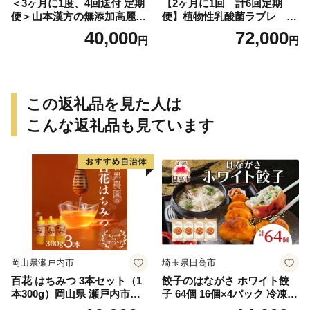
＜3ヶ月に1度、4回送付 定期
【2ヶ月に1回 計6回定期
便＞山本漢方の無添加高麗人
便】植物性乳酸菌ラブレ 鉄
参粒
分36本（計216本） [052S07-
40,000
72,000
円
円
T]
この返礼品を見た人は
こんな返礼品も見ています
岡山県瀬戸内市
埼玉県日高市
百花 はちみつ 3本セット（1
餃子のはながさ ホワイト餃
本300g）岡山県 瀬戸内市産
子 64個 16個×4パック 冷凍
石黒農園 ヨーグルト パン 砂
中華 点心 B級グルメ ご当地