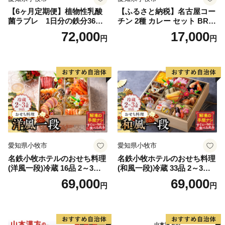
【6ヶ月定期便】植物性乳酸
【ふるさと納税】名古屋コー
菌ラブレ 1日分の鉄分36本
チン 2種 カレー セット BRIC
（計216本） [052S11-T]
K CAFE ブリックカフェ グ
72,000
17,000
円
円
リーンカレー バターチキン
カレー スパイシー もも肉 人
気 カフェ 電子レンジOK ボ
イル カレーライス 簡単調理
お取り寄せグルメ 時短飯 愛
知県 小牧市 送料無料
愛知県小牧市
愛知県小牧市
名鉄小牧ホテルのおせち料理
名鉄小牧ホテルのおせち料理
(洋風一段)冷蔵 16品 2～3人
(和風一段)冷蔵 33品 2～3人
前 2027年【数量限定 お申込
前 2027年【数量限定 お申込
69,000
69,000
円
円
期限12/15】 解凍不要 ホテル
期限12/15】 解凍不要 ホテル
特製 伝統 おせち 2027 おせち
特製 伝統 おせち 2027 おせち
料理 小牧市 お節 冷蔵おせち
料理 小牧市 お節 冷蔵おせち
人気 新春 迎春おせち 定番お
人気 新春 迎春おせち 定番お