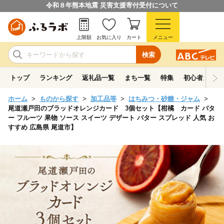
令和８年熊本地震 災害支援寄付受付について
上限額
お気に入り
カート
メニュー
検索
トップ
ランキング
返礼品一覧
まち一覧
特集
初心者ガイド
ホーム
ものから探す
加工品等
はちみつ・砂糖・ジャム
尾道瀬戸田のブラッドオレンジカード 3個セット【柑橘 カード バタ
ー フルーツ 果物 ソース スイーツ デザート バター スプレッド 人気 お
すすめ 広島県 尾道市】