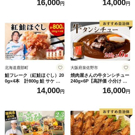
16,000
14,000
円
円
糖の代わり 香り高い いい香
野菜 おつまみ おかず 簡単調
り 季節の花の蜜 トンガリ容
理 時短 リピート 保存 豚肉
器入り
特製 ポーク 大きめ ジューシ
ー ギフト お取り寄せ 日高市
北海道鹿部町
大阪府泉佐野市
鮭フレーク（紅鮭ほぐし）20
焼肉屋さんの牛タンシチュー
0g×4本 計800g 鮭 サケ 鮭
240g×6P【高評価 小分け 惣
ほぐし サケフレーク シャケ
菜 牛たん 一人暮らし 冷凍】
14,000
16,000
円
円
フレーク 鮭フレーク