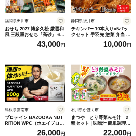
福岡県田川市
静岡県袋井市
おせち 2027 博多久松 厳選和
チキンバー 10本入り×5パッ
風 三段重おせち『高砂』 6.5
クセット 手羽先 惣菜 弁当 お
寸 3段重 2～3人前 おせち料
かず お酒 おつまみ ギフト キ
43,000
10,000
円
円
理 重箱 お正月 冷凍おせち 縁
ャンプ アウトドア キャンプ
起物 祝箸付 福岡 お節 オセチ
飯 保存食 非常食 鶏肉 肉 お
oseti osechi お祝い 迎春おせ
肉 鶏 人気 厳選 静岡県袋井市
ち 本格おせち おせち予約 年
末 年始 お取り寄せ 新春 贅沢
おせち こだわりおせち 惣菜
老舗おせち ふるさと納税お
せち 御節 お節料理 正月 調理
不要 おせち料理2027
島根県雲南市
石川県かほく市
プロテイン BAZOOKA NUT
まつや とり野菜みそ汁 2
RITION WPC（ホエイプロテ
種セット | 味噌汁 簡単調理
イン）＜プレーン＞ 900g｜
お味噌 おみそ みそ とり野菜
26,000
22,000
円
円
バズーカ岡田監修・植物由来
時短料理 時短ごはん ご当地