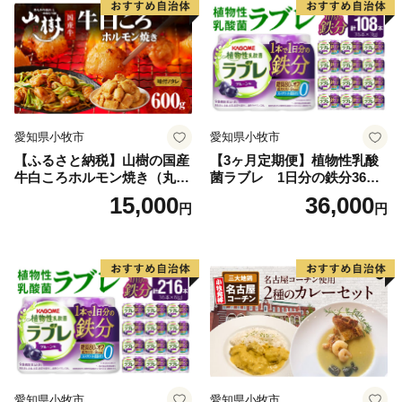
まなみ海道は、
ナショナルサイクルルートにも指定された国内屈指のサ
イクリングコース。海外からのサイクリストもたくさん
います。
日本一の生産量を誇るレモンをはじめとするフルーツ
愛知県小牧市
愛知県小牧市
や、豊かな瀬戸内海が育む海産物などの特産品を、ふる
【ふるさと納税】山樹の国産
【3ヶ月定期便】植物性乳酸
さと納税の返礼品としてお届けします。
牛白ころホルモン焼き（丸
菌ラブレ 1日分の鉄分36本
腸）味付 600g
（計108本） [052S10-T]
15,000
36,000
円
円
愛知県小牧市
愛知県小牧市