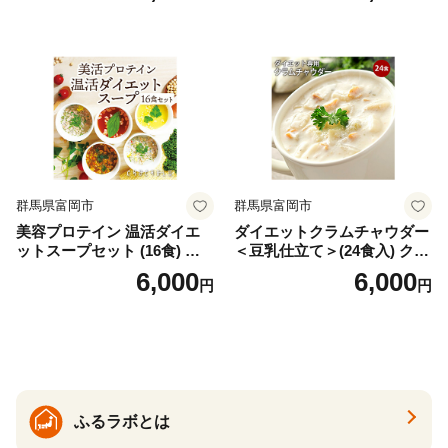
の甘味料使用・国内製造 島
フリーズドライ
根県雲南市/株式会社アルプ
ロン [AIEN005]
群馬県富岡市
群馬県富岡市
美容プロテイン 温活ダイエ
ダイエットクラムチャウダー
ットスープセット (16食) 小
＜豆乳仕立て＞(24食入) クラ
分け スープ 食べ比べ セット
ムチャウダー 豆乳 ダイエッ
6,000
6,000
円
円
詰合せ クラムチャウダー チ
ト スープ プロテイン たんぱ
ゲ コーン ポタージュ トマト
く質 食物繊維 食品 F20E-799
温活 ダイエット 美容 プロテ
イン 食品 F20E-809
ふるラボとは