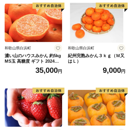
和歌山県白浜町
和歌山県白浜町
濃い山のハウスみかん 約5kg
紀州完熟みかん３ｋｇ（Ｍ又
MS玉 高糖度 ギフト 2024年7
はＬ）
月以降発送分
35,000
9,000
円
円