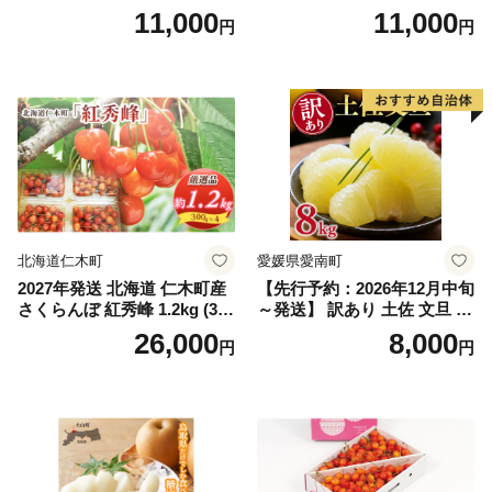
インマスカット1.2kg～1.3kg
g (2L、3Lサイズ)【湯浅町】
11,000
11,000
円
円
（2房～3房）※沖縄・離島配
_ZJ6079
送不可※ 106-003-sku02-26y
｜シャインマスカット 発送
笛吹市 山梨県 フルーツ 果物
ぶどう 葡萄 大粒 シャインマ
スカット おすすめ シャイン
マスカット 贈答 ギフト 産地
笛吹市 シャインマスカット
笛吹 葡萄 国産 ぶどう 人気
国産 1.2kg 先行｜
北海道仁木町
愛媛県愛南町
2027年発送 北海道 仁木町産
【先行予約：2026年12月中旬
さくらんぼ 紅秀峰 1.2kg (300
～発送】 訳あり 土佐 文旦 8k
g×4パック) Lサイズ以上 旬
g (Mサイズ以上サイズミック
26,000
8,000
円
円
桜桃 産地直送 サクランボ チ
ス) 8000円 わけあり ぶんた
ェリー フルーツ 果物 果物類
ん みかん mikan 蜜柑 ミカン
仁木町 仁木 [松山商店]
土佐文旦 家庭用 産地直送 国
産 農家直送 期間限定 特産品
サイズミックス くらもとフ
ァーム 愛南町 愛媛県