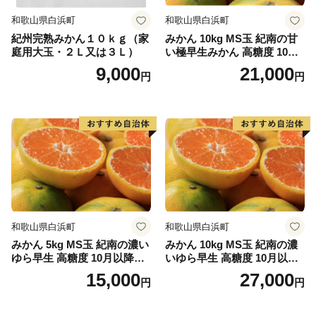
の再発見をし、魅力を楽しむとともに、今後の新しい糸
和歌山県白浜町
和歌山県白浜町
満市にご注目ください。
紀州完熟みかん１０ｋｇ（家
みかん 10kg MS玉 紀南の甘
庭用大玉・２Ｌ又は３Ｌ）
い極早生みかん 高糖度 10月
以降発送 マルチ被覆栽培
9,000
21,000
円
円
和歌山県白浜町
和歌山県白浜町
みかん 5kg MS玉 紀南の濃い
みかん 10kg MS玉 紀南の濃
ゆら早生 高糖度 10月以降発
いゆら早生 高糖度 10月以降
送 マルチ被覆栽培
発送 マルチ被覆栽培
15,000
27,000
円
円