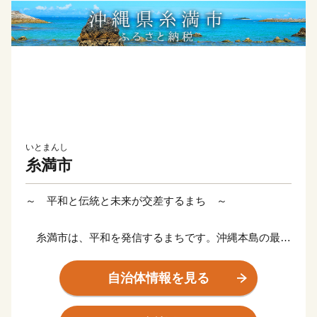
いとまんし
糸満市
～ 平和と伝統と未来が交差するまち ～
糸満市は、平和を発信するまちです。沖縄本島の最南
端に位置し、沖縄戦終焉の地である糸満市は、ひめゆり
の塔や平和祈念公園をはじめ、各都道府県の慰霊碑が多
自治体情報を見る
数存在するなど平和の尊さと戦争の悲惨さを発信するま
ちで、修学旅行など平和学習の場となっています。