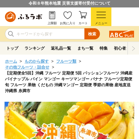
令和８年熊本地震 災害支援寄付受付について
上限額
お気に入り
カート
メニュー
検索
トップ
ランキング
返礼品一覧
まち一覧
特集
初心者ガイド
ホーム
ものから探す
フルーツ類
その他フルーツ・詰合せ
【定期便全5回】沖縄 フルーツ 定期便 5回 パッションフルーツ 沖縄産
パイナップル パイン マンゴー キーツマンゴー バナナ フルーツ定期便
旬 フルーツ 果物 くだもの 沖縄マンゴー 定期便 季節の果物 産地直送
沖縄県 糸満市