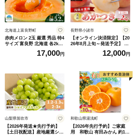
北海道上富良野町
長野県小諸市
赤肉メロン 2玉 厳選 秀品 特4
【オンライン決済限定】【20
サイズ 富良野 北海道 各2kg
26年8月上旬～発送予定】 先
～2.6kg 2玉 セット ファーム
行予約 「浅間水蜜桃プレミ
17,000
12,000
円
円
富良野 メロン めろん 果物 く
アム」 もも あかつき 秀品 約
だもの フルーツ デザート 旬
2kg 5～9玉 贈答品 ふるさと
の果物 旬のフルーツ
納税 果物 桃 フルーツ モモ
果肉 長野県産 小諸市
山梨県笛吹市
和歌山県湯浅町
【2026年発送★先行予約】
【2026年先行予約】ご家庭
【土日祝配送】産地厳選シャ
用 和歌山 有田みかん 約10k