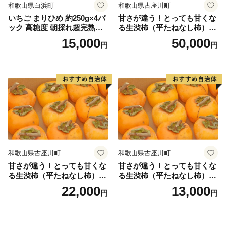
和歌山県白浜町
和歌山県古座川町
いちご まりひめ 約250g×4パ
甘さが違う！とっても甘くな
ック 高糖度 朝採れ超完熟ま
る生渋柿（平たねなし柿）吊
りひめ 1月以降発送分
るし柿用 T字枝or吊るしクリ
15,000
50,000
円
円
ップ付約14.5～15kg 約60～
90個＜2026年10月中旬～11
月上旬ごろ順次発送＞Ted【a
rt015B】
和歌山県古座川町
和歌山県古座川町
甘さが違う！とっても甘くな
甘さが違う！とっても甘くな
る生渋柿（平たねなし柿）吊
る生渋柿（平たねなし柿）吊
るし柿用 T字枝or吊るしクリ
るし柿用 T字枝or吊るしクリ
22,000
13,000
円
円
ップ付約4.5～5kg 約24～30
ップ付付約1.5～2kg 約6～1
個＜2026年10月中旬～順次発
2個＜2026年10月中旬～11月
送＞-Ted【art016B】
上旬ごろ順次発送＞Ted【art
017B】