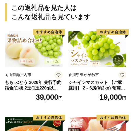
この返礼品を見た人は
こんな返礼品も見ています
岡山県瀬戸内市
香川県東かがわ市
もも ぶどう 2026年 先行予約
シャインマスカット 【ご家
詰合/白桃 2玉(1玉220g以
庭用】 2～6房(約2kg) 葡萄 ぶ
上)・シャインマスカット 晴
どう ブドウ フルーツ 果物 く
39,000
19,000
円
円
王 2房(1房480g以上) 化粧箱
だもの 果実 旬の果物 旬のフ
入り 岡山県産 国産 フルーツ
ルーツ 香川 香川県 東かがわ
果物 ギフト
市