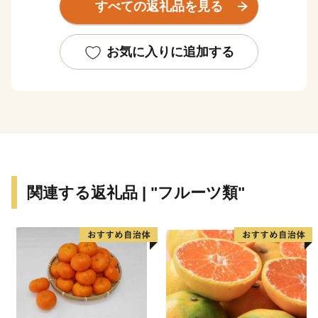
すべての返礼品を見る
糸満市は、伝統文化を大切にするまちです。糸満ハー
レーや糸満大綱引をはじめ、ウシデーク、棒術、エイサ
お気に入りに追加する
ーなどの伝統行事が各字に息づき、また全国でも珍しい
旧暦文化と古い佇まいが色濃く残るまちです。
糸満市は、未来への可能性あふれるまちです。西崎町
や潮崎町など広大な埋め立て事業により工業団地、新興
住宅街が形成され、最近は大型ホテルの進出もあり、観
光にも力を入れています。新たに国道331号の4車線開
関連する返礼品 | "フルーツ類"
通により、那覇空港との時間距離が15分～20分と短く
なり、多くの企業誘致も見込まれています。また、農漁
業も盛んですが、特に卸売市場を整備し、水産物の国際
的物流拠点を目指しています。
このように糸満市は、平和と伝統と未来が交差する発
展の可能性を大きく秘めたまちです。糸満市でたくさん