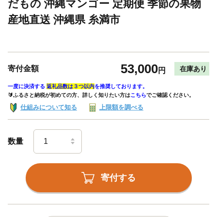
だもの 沖縄マンゴー 定期便 季節の果物
産地直送 沖縄県 糸満市
53,000
寄付金額
在庫あり
円
一度に決済する
返礼品数は３つ以内
を推奨しております。
🔰ふるさと納税が初めての方、詳しく知りたい方は
こちら
でご確認ください。
仕組みについて知る
上限額を調べる
数量
寄付する