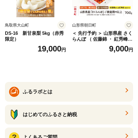
鳥取県大山町
山形県朝日町
DS-16 新甘泉梨 5kg（赤秀
＜ 先行予約 ＞ 山形県産 さく
限定）
らんぼ （ 佐藤錦 ・ 紅秀峰
） ご家庭用 M以上 700g 【20
19,000
9,000
円
円
26年6月下旬から7月上旬発
送】 山形県 果物 フルーツ 初
夏 夏 送料無料
ふるラボとは
はじめてのふるさと納税
よくあるご質問