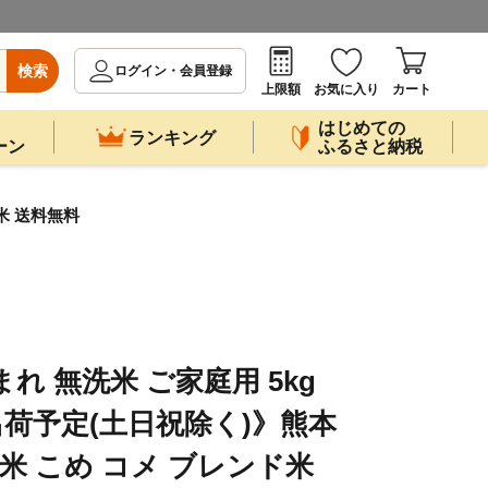
検索
ログイン・会員登録
上限額
お気に入り
カート
はじめての
ランキング
ーン
ふるさと納税
米 送料無料
れ 無洗米 ご家庭用 5kg
出荷予定(土日祝除く)》熊本
 米 こめ コメ ブレンド米