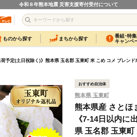
令和８年熊本地震 災害支援寄付受付について
番組･特集
ものから探す
まちから探す
キャンペ
に出荷予定(土日祝除く)》熊本県 玉名郡 玉東町 米 こめ コメ ブレンド
おすすめ自治体
熊本県 玉東町
熊本県産 さとほま
《7-14日以内に
県 玉名郡 玉東町