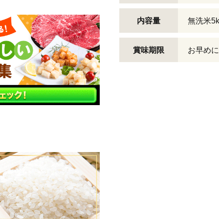
内容量
無洗米5kg
賞味期限
お早めに