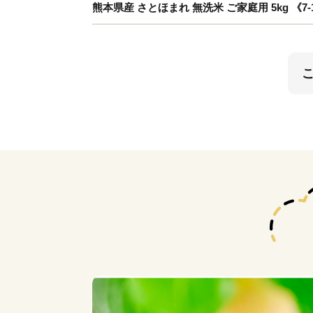
熊本県産 さとほまれ 無洗米 ご家庭用 5kg 《