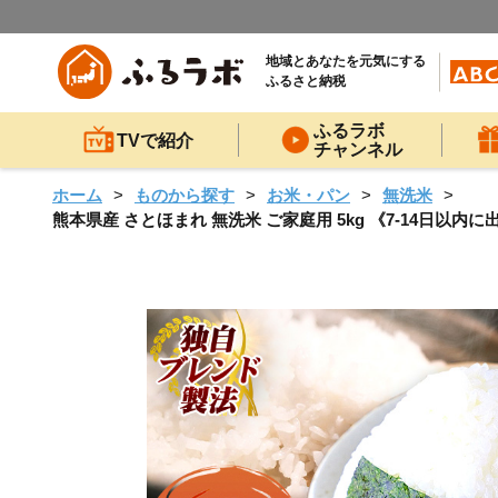
地域とあなたを元気にする
ふるさと納税
ふるラボ
TVで紹介
チャンネル
ホーム
ものから探す
お米・パン
無洗米
熊本県産 さとほまれ 無洗米 ご家庭用 5kg 《7-14日以内