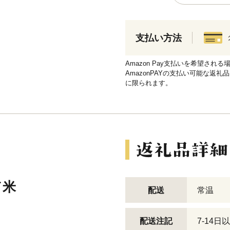
支払い方法
Amazon Pay支払いを希望さ
AmazonPAYの支払い可能な返礼
に限られます。
ド米
配送
常温
配送注記
7-14