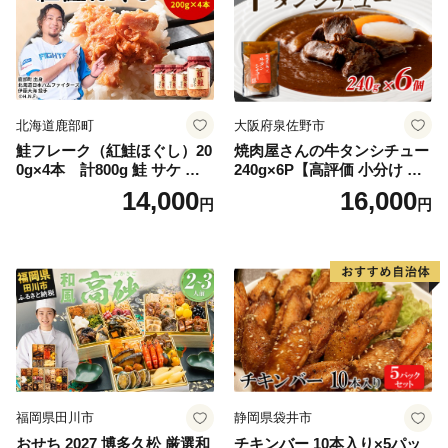
北海道鹿部町
大阪府泉佐野市
鮭フレーク（紅鮭ほぐし）20
焼肉屋さんの牛タンシチュー
0g×4本 計800g 鮭 サケ 鮭
240g×6P【高評価 小分け 惣
ほぐし サケフレーク シャケ
菜 牛たん 一人暮らし 冷凍】
14,000
16,000
円
円
フレーク 鮭フレーク
福岡県田川市
静岡県袋井市
おせち 2027 博多久松 厳選和
チキンバー 10本入り×5パッ