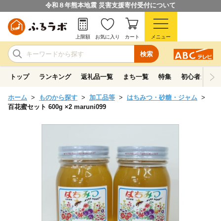
令和８年熊本地震 災害支援寄付受付について
上限額
お気に入り
カート
メニュー
検索
トップ
ランキング
返礼品一覧
まち一覧
特集
初心者ガイド
ホーム
ものから探す
加工品等
はちみつ・砂糖・ジャム
百花蜜セット 600g ×2 maruni099