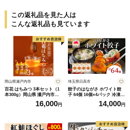
この返礼品を見た人は
こんな返礼品も見ています
岡山県瀬戸内市
埼玉県日高市
百花 はちみつ 3本セット（1
餃子のはながさ ホワイト餃
本300g）岡山県 瀬戸内市産
子 64個 16個×4パック 冷凍
石黒農園 ヨーグルト パン 砂
中華 点心 B級グルメ ご当地
16,000
14,000
円
円
糖の代わり 香り高い いい香
野菜 おつまみ おかず 簡単調
り 季節の花の蜜 トンガリ容
理 時短 リピート 保存 豚肉
器入り
特製 ポーク 大きめ ジューシ
ー ギフト お取り寄せ 日高市