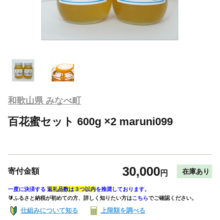
和歌山県 みなべ町
百花蜜セット 600g ×2 maruni099
30,000
寄付金額
在庫あり
円
一度に決済する
返礼品数は３つ以内
を推奨しております。
🔰ふるさと納税が初めての方、詳しく知りたい方は
こちら
でご確認ください。
仕組みについて知る
上限額を調べる