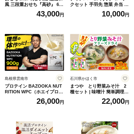
風 三段重おせち『高砂』 6.5
クセット 手羽先 惣菜 弁当 お
寸 3段重 2～3人前 おせち料
かず お酒 おつまみ ギフト キ
43,000
10,000
円
円
理 重箱 お正月 冷凍おせち 縁
ャンプ アウトドア キャンプ
起物 祝箸付 福岡 お節 オセチ
飯 保存食 非常食 鶏肉 肉 お
oseti osechi お祝い 迎春おせ
肉 鶏 人気 厳選 静岡県袋井市
ち 本格おせち おせち予約 年
末 年始 お取り寄せ 新春 贅沢
おせち こだわりおせち 惣菜
老舗おせち ふるさと納税お
せち 御節 お節料理 正月 調理
不要 おせち料理2027
島根県雲南市
石川県かほく市
プロテイン BAZOOKA NUT
まつや とり野菜みそ汁 2
RITION WPC（ホエイプロテ
種セット | 味噌汁 簡単調理
イン）＜プレーン＞ 900g｜
お味噌 おみそ みそ とり野菜
26,000
22,000
円
円
バズーカ岡田監修・植物由来
時短料理 時短ごはん ご当地
の甘味料使用・国内製造 島
フリーズドライ
根県雲南市/株式会社アルプ
ロン [AIEN005]