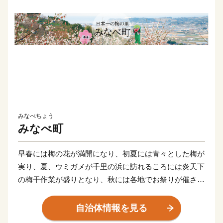
みなべちょう
みなべ町
早春には梅の花が満開になり、初夏には青々とした梅が
実り、夏、ウミガメが千里の浜に訪れるころには炎天下
の梅干作業が盛りとなり、秋には各地でお祭りが催され
る「ふるさとみなべ町」に親しみや共感を持ってくださ
っている皆様、みなべ町を応援してくださいませんか。
自治体情報を見る
みなべ町の基幹産業である、梅を生産するシステムが、