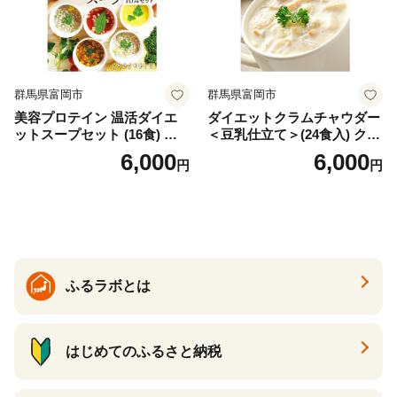
群馬県富岡市
群馬県富岡市
美容プロテイン 温活ダイエ
ダイエットクラムチャウダー
ットスープセット (16食) 小
＜豆乳仕立て＞(24食入) クラ
分け スープ 食べ比べ セット
ムチャウダー 豆乳 ダイエッ
6,000
6,000
円
円
詰合せ クラムチャウダー チ
ト スープ プロテイン たんぱ
ゲ コーン ポタージュ トマト
く質 食物繊維 食品 F20E-799
温活 ダイエット 美容 プロテ
イン 食品 F20E-809
ふるラボとは
はじめてのふるさと納税