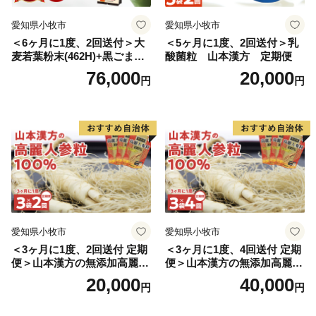
愛知県小牧市
愛知県小牧市
＜6ヶ月に1度、2回送付＞大
＜5ヶ月に1度、2回送付＞乳
麦若葉粉末(462H)+黒ごま黒
酸菌粒 山本漢方 定期便
豆きな粉+ 糖流茶 山本漢
76,000
20,000
円
円
方 定期便
愛知県小牧市
愛知県小牧市
＜3ヶ月に1度、2回送付 定期
＜3ヶ月に1度、4回送付 定期
便＞山本漢方の無添加高麗人
便＞山本漢方の無添加高麗人
参粒
参粒
20,000
40,000
円
円