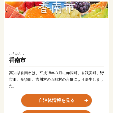
こうなんし
香南市
高知県香南市は、平成18年３月に赤岡町、香我美町、野
市町、夜須町、吉川村の五町村の合併により誕生しまし
た。
太平洋に面する海岸部、肥沃な平野部、四国山地の麓の
山地部からなり、市内を物部川、香宗川などが流れ、美
自治体情報を見る
しい水と緑に包まれた元気で豊かなまちです。