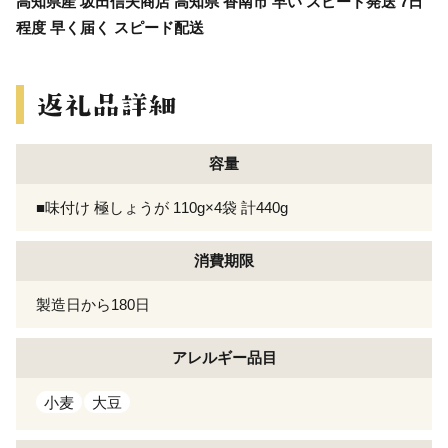
高知県産 坂田信夫商店 高知県 香南市 早い スピード発送 7日
程度 早く届く スピード配送
容量
■味付け 極しょうが 110g×4袋 計440g
消費期限
製造日から180日
アレルギー
品目
小麦
大豆