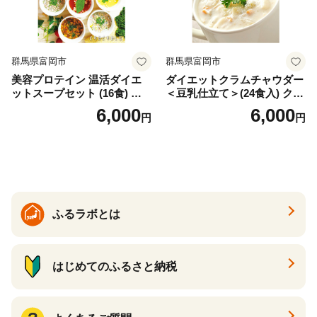
群馬県富岡市
群馬県富岡市
美容プロテイン 温活ダイエ
ダイエットクラムチャウダー
ットスープセット (16食) 小
＜豆乳仕立て＞(24食入) クラ
分け スープ 食べ比べ セット
ムチャウダー 豆乳 ダイエッ
6,000
6,000
円
円
詰合せ クラムチャウダー チ
ト スープ プロテイン たんぱ
ゲ コーン ポタージュ トマト
く質 食物繊維 食品 F20E-799
温活 ダイエット 美容 プロテ
イン 食品 F20E-809
ふるラボとは
はじめてのふるさと納税