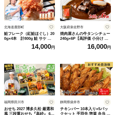
北海道鹿部町
大阪府泉佐野市
鮭フレーク（紅鮭ほぐし）20
焼肉屋さんの牛タンシチュー
0g×4本 計800g 鮭 サケ 鮭
240g×6P【高評価 小分け 惣
ほぐし サケフレーク シャケ
菜 牛たん 一人暮らし 冷凍】
14,000
16,000
円
円
フレーク 鮭フレーク
福岡県田川市
静岡県袋井市
おせち 2027 博多久松 厳選和
チキンバー 10本入り×5パッ
風 三段重おせち『高砂』 6.5
クセット 手羽先 惣菜 弁当 お