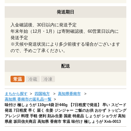
発送期日
入金確認後、30日以内に発送予定
年末年始（12月・1月）は寄附確認後、60営業日以内に
発送予定
※天候や発送状況により多少前後する場合がございます
ので、予めご了承ください。
配送
常温
冷蔵
冷凍
まちから探す
四国地方
高知県香南市
高知県 香南市の返礼品一覧
味付け 極しょうが 110g×4袋 計440g 【7日程度で発送】 早い スピード
発送 7日程度 早く 届く 生姜 ジンジャー ご飯のお供 おかず トッピング
アレンジ 料理 手軽 便利 刻み生姜 国産 特産品 しょうが ショウガ 高知
県産 坂田信夫商店 高知県 香南市 常温 味付け 極しょうが Xnb-0013