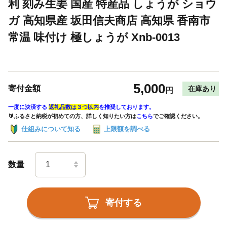
利 刻み生姜 国産 特産品 しょうが ショウ
ガ 高知県産 坂田信夫商店 高知県 香南市
常温 味付け 極しょうが Xnb-0013
5,000
寄付金額
在庫あり
円
一度に決済する
返礼品数は３つ以内
を推奨しております。
🔰ふるさと納税が初めての方、詳しく知りたい方は
こちら
でご確認ください。
仕組みについて知る
上限額を調べる
数量
寄付する