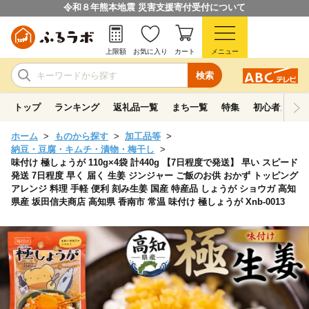
令和８年熊本地震 災害支援寄付受付について
上限額
お気に入り
カート
メニュー
検索
トップ
ランキング
返礼品一覧
まち一覧
特集
初心者ガイド
ホーム
ものから探す
加工品等
納豆・豆腐・キムチ・漬物・梅干し
味付け 極しょうが 110g×4袋 計440g 【7日程度で発送】 早い スピード
発送 7日程度 早く 届く 生姜 ジンジャー ご飯のお供 おかず トッピング
アレンジ 料理 手軽 便利 刻み生姜 国産 特産品 しょうが ショウガ 高知
県産 坂田信夫商店 高知県 香南市 常温 味付け 極しょうが Xnb-0013