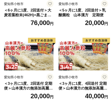
愛知県小牧市
愛知県小牧市
＜6ヶ月に1度、2回送付＞大
＜5ヶ月に1度、2回送付＞乳
麦若葉粉末(462H)+黒ごま黒
酸菌粒 山本漢方 定期便
豆きな粉+ 糖流茶 山本漢
76,000
20,000
円
円
方 定期便
愛知県小牧市
愛知県小牧市
＜3ヶ月に1度、2回送付 定期
＜3ヶ月に1度、4回送付 定期
便＞山本漢方の無添加高麗人
便＞山本漢方の無添加高麗人
参粒
参粒
20,000
40,000
円
円