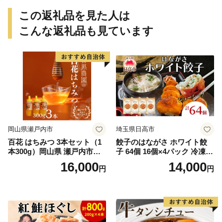
この返礼品を見た人は
こんな返礼品も見ています
岡山県瀬戸内市
埼玉県日高市
百花 はちみつ 3本セット（1
餃子のはながさ ホワイト餃
本300g）岡山県 瀬戸内市産
子 64個 16個×4パック 冷凍
石黒農園 ヨーグルト パン 砂
中華 点心 B級グルメ ご当地
16,000
14,000
円
円
糖の代わり 香り高い いい香
野菜 おつまみ おかず 簡単調
り 季節の花の蜜 トンガリ容
理 時短 リピート 保存 豚肉
器入り
特製 ポーク 大きめ ジューシ
ー ギフト お取り寄せ 日高市