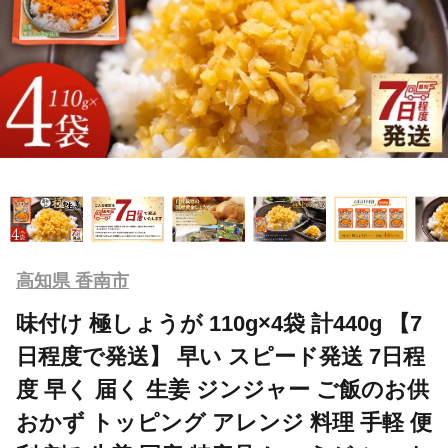
高知県 香南市
味付け 極しょうが 110g×4袋 計440g 【7
日程度で発送】 早い スピード発送 7日程
度 早く 届く 生姜 ジンジャー ご飯のお供
おかず トッピング アレンジ 料理 手軽 便