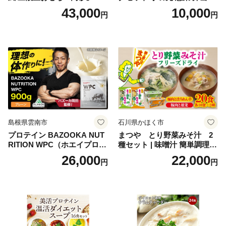
寸 3段重 2～3人前 おせち料
かず お酒 おつまみ ギフト キ
43,000
10,000
円
円
理 重箱 お正月 冷凍おせち 縁
ャンプ アウトドア キャンプ
起物 祝箸付 福岡 お節 オセチ
飯 保存食 非常食 鶏肉 肉 お
oseti osechi お祝い 迎春おせ
肉 鶏 人気 厳選 静岡県袋井市
ち 本格おせち おせち予約 年
末 年始 お取り寄せ 新春 贅沢
おせち こだわりおせち 惣菜
老舗おせち ふるさと納税お
せち 御節 お節料理 正月 調理
不要 おせち料理2027
島根県雲南市
石川県かほく市
プロテイン BAZOOKA NUT
まつや とり野菜みそ汁 2
RITION WPC（ホエイプロテ
種セット | 味噌汁 簡単調理
イン）＜プレーン＞ 900g｜
お味噌 おみそ みそ とり野菜
26,000
22,000
円
円
バズーカ岡田監修・植物由来
時短料理 時短ごはん ご当地
の甘味料使用・国内製造 島
フリーズドライ
根県雲南市/株式会社アルプ
ロン [AIEN005]