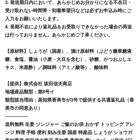
3. 発送期日内において、あらかじめお分かりになる不在日・
受け取れない時間帯・到着希望日などは必ずお申込み時にご
入力をお願いいたします。
4. 長期不在により返礼品をお受取りできなかった場合の再送
は行っておりません。あらかじめご了承ください。
【原材料】しょうが（国産）、漬け原材料（ぶどう糖果糖液
糖、食塩、醤油（小麦・大豆を含む）、砂糖、かつおぶしエ
キス、米黒酢）／調味料（アミノ酸等）、酸味料
【提供】株式会社 坂田信夫商店
地場産品類型：第8号イ
類型該当理由：高知県香美市が3号で提供する共通返礼品（香
美市の同意あり）
---------------
送料無料 生姜 ジンジャー ご飯のお供 おかず トッピング アレ
ンジ 料理 手軽 便利 刻み生姜 国産 特産品 しょうが ショウガ