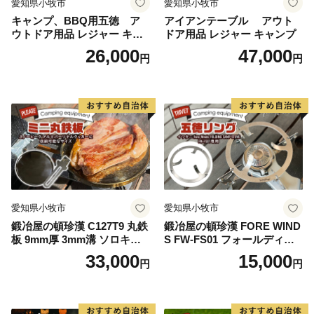
愛知県小牧市
愛知県小牧市
キャンプ、BBQ用五徳 ア
アイアンテーブル アウト
ウトドア用品 レジャー キャ
ドア用品 レジャー キャンプ
ンプ バーベキュー BBQ 五徳
26,000
47,000
円
円
愛知県小牧市
愛知県小牧市
鍛冶屋の頓珍漢 C127T9 丸鉄
鍛冶屋の頓珍漢 FORE WIND
板 9mm厚 3mm溝 ソロキャ
S FW-FS01 フォールディン
ンプ用 専用ハンドル付き ス
グ キャンプストーブ専用 五
33,000
15,000
円
円
ノーピーク アルミパーソナ
徳リング
ルクッカーサイズ