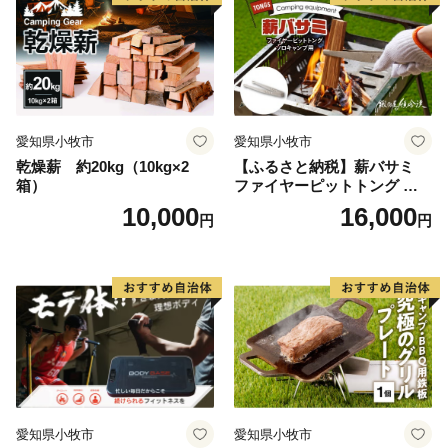
愛知県小牧市
愛知県小牧市
乾燥薪 約20kg（10kg×2
【ふるさと納税】薪バサミ
箱）
ファイヤーピットトング ソ
ロキャンプ用 コンパクト ス
10,000
16,000
円
円
テンレス材 軽量 アウトドア
BBQ グランピング 強度を維
持 掴みやすい工夫 サビに強
い 繰り返し使える 日本製 安
心 鍛冶屋の頓珍漢 愛知県 送
料無料
愛知県小牧市
愛知県小牧市