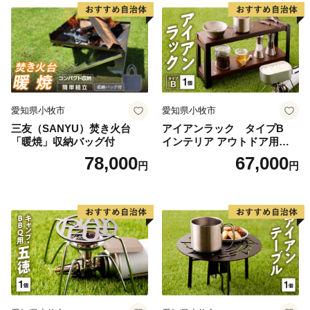
愛知県小牧市
愛知県小牧市
三友（SANYU）焚き火台
アイアンラック タイプB
「暖焼」収納バッグ付
インテリア アウトドア用品
レジャー キャンプ
78,000
67,000
円
円