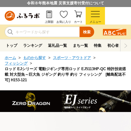
令和８年熊本地震 災害支援寄付受付について
上限額
お気に入り
カート
メニュー
検索
トップ
ランキング
返礼品一覧
まち一覧
特集
初心者ガイド
ホーム
ものから探す
スポーツ・アウトドア
フィッシング
ロッド EJシリーズ 電動ジギング専用ロッド EJ5113HP-QC 特許技術搭
載 対大型魚～巨大魚 ジギング 釣り竿 釣り フィッシング [離島配送不
可] H153-121