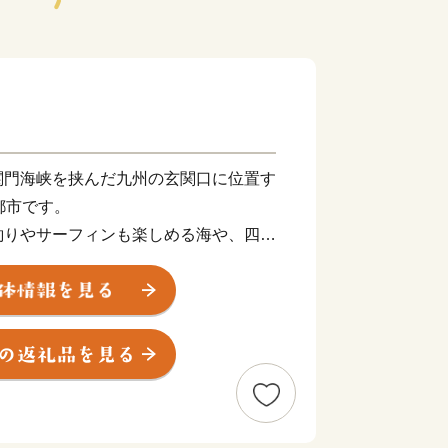
関門海峡を挟んだ九州の玄関口に位置す
都市です。
釣りやサーフィンも楽しめる海や、四季
ど豊かな自然に囲まれた、地方暮らしの
ン玉石けん・肉うどん・辛子明太子など
え、黒毛和牛・ウナギ・カニなど全国的
えています。
ひ北九州市の魅力をご体感ください！