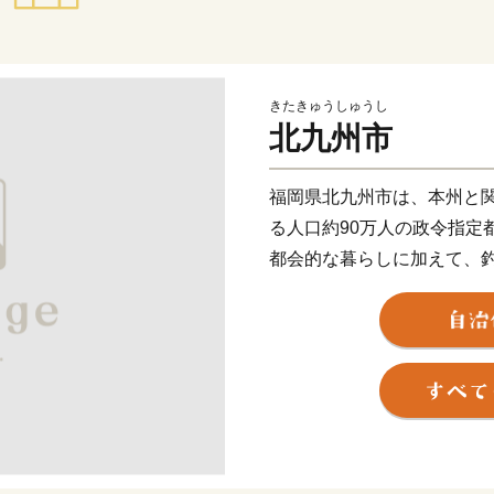
きたきゅうしゅうし
北九州市
福岡県北九州市は、本州と
る人口約90万人の政令指定
都会的な暮らしに加えて、
折々の草花が生息する山な
両方を楽しめる都市です。
関門海峡ふぐ刺身・シャボ
本市ならではの返礼品に加
に人気の返礼品も豊富に揃
ふるさと納税を通じて、ぜ