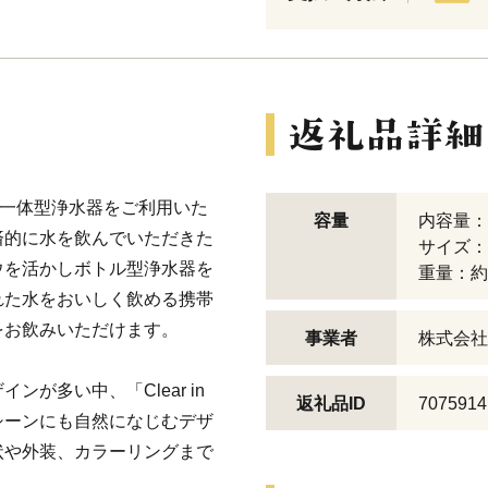
口一体型浄水器をご利用いた
容量
内容量：5
済的に水を飲んでいただきた
サイズ：
ウを活かしボトル型浄水器を
重量：約1
れた水をおいしく飲める携帯
をお飲みいただけます。
事業者
株式会社
が多い中、「Clear in
返礼品ID
7075914
シーンにも自然になじむデザ
状や外装、カラーリングまで