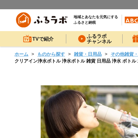
地域とあなたを元気にする
ふるさと納税
ふるラボ
TVで紹介
チャンネル
ホーム
ものから探す
雑貨・日用品
その他雑貨
クリアイン浄水ボトル 浄水ボトル 雑貨 日用品 浄水 ボトル 