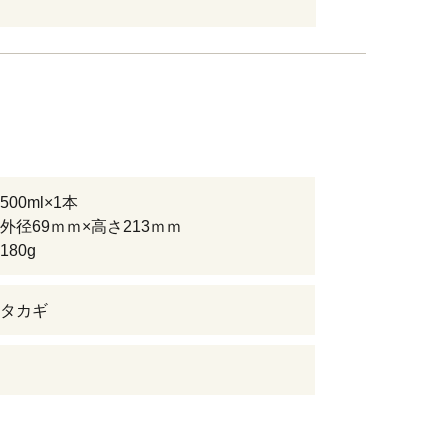
00ml×1本
外径69ｍｍ×高さ213ｍｍ
80g
タカギ