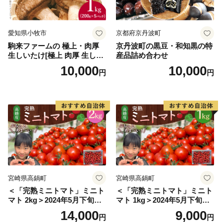
愛知県小牧市
京都府京丹波町
駒来ファームの 極上・肉厚
京丹波町の黒豆・和知黒の特
生しいたけ[極上 肉厚 生しい
産品詰め合わせ
たけ 生シイタケ 生椎茸 安心
10,000
10,000
円
円
安全 国産 採れたて 新鮮 きの
こ 野菜]
宮崎県高鍋町
宮崎県高鍋町
＜「完熟ミニトマト」ミニト
＜「完熟ミニトマト」ミニト
マト 2kg＞2024年5月下旬迄
マト 1kg＞2024年5月下旬迄
に順次出荷 野菜ソムリエサ
に順次出荷 野菜ソムリエサ
14,000
9,000
円
円
ミット アルル・リリカ共に
ミット アルル・リリカ共に