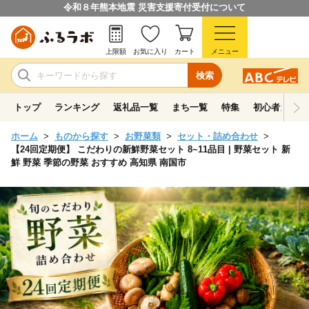
令和８年熊本地震 災害支援寄付受付について
上限額
お気に入り
カート
メニュー
検索
トップ
ランキング
返礼品一覧
まち一覧
特集
初心者ガイド
ホーム
ものから探す
お野菜類
セット・詰め合わせ
【24回定期便】 こだわりの新鮮野菜セット 8~11品目 | 野菜セット 新
鮮 野菜 季節の野菜 おすすめ 高知県 南国市