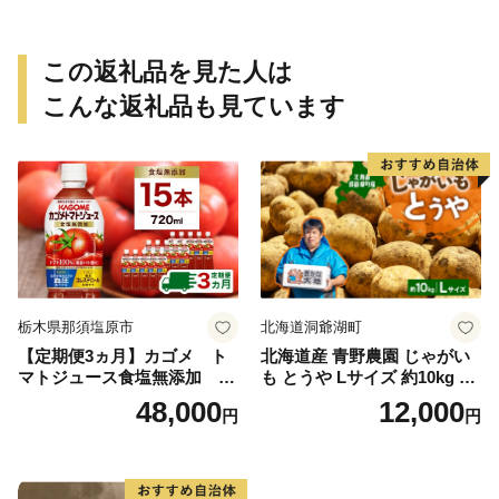
この返礼品を見た人は
こんな返礼品も見ています
栃木県那須塩原市
北海道洞爺湖町
【定期便3ヵ月】カゴメ ト
北海道産 青野農園 じゃがい
マトジュース食塩無添加 72
も とうや Lサイズ 約10kg 20
0ml PET×15本 1ケース 毎月
26年10月初旬～12月下旬頃お
48,000
12,000
円
円
届く 3ヵ月 3回コース ns001-
届け 先行予約 北海道 ジャガ
005 【 KAGOME 野菜ジュー
イモ トウヤ 馬鈴薯 ポテト 芋
ス 】
いも イモ 黄色 旬 野菜 農作
物 産地直送 お取り寄せ 国産