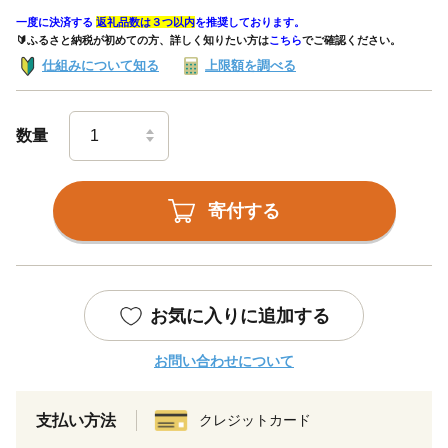
一度に決済する
返礼品数は３つ以内
を推奨しております。
🔰ふるさと納税が初めての方、詳しく知りたい方は
こちら
でご確認ください。
仕組みについて知る
上限額を調べる
数量
寄付する
お気に入りに追加する
お問い合わせについて
支払い方法
クレジットカード