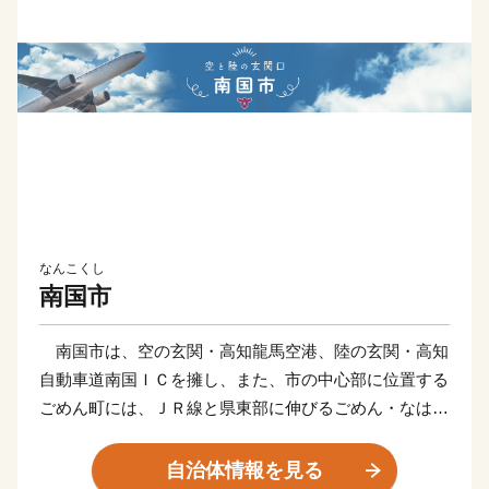
なんこくし
南国市
南国市は、空の玄関・高知龍馬空港、陸の玄関・高知
自動車道南国ＩＣを擁し、また、市の中心部に位置する
ごめん町には、ＪＲ線と県東部に伸びるごめん・なはり
線が連結する「ごめん駅」や、高知のお城下へと走る路
面電車の始発駅「ごめん町駅」などがあり、土佐の旅の
自治体情報を見る