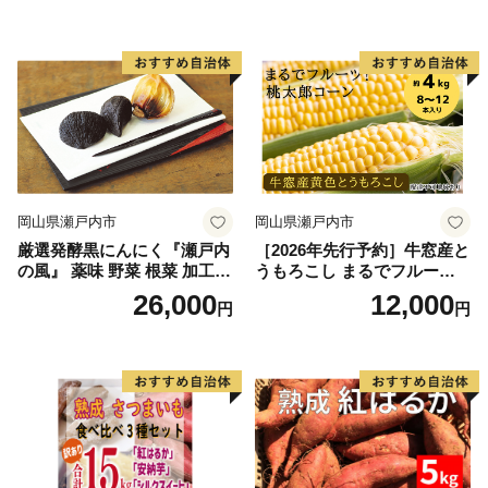
銀賞受賞！！(2023年11月開
銀賞受賞！！(2023年11月開
催)1回食べてみらんね？宮崎
催)1回食べてみらんね？宮崎
県 高鍋町産 産地直送 有機肥
県 高鍋町産 産地直送 有機肥
料使用 高糖度 西森農園
料使用 高糖度 西森農園
岡山県瀬戸内市
岡山県瀬戸内市
厳選発酵黒にんにく『瀬戸内
［2026年先行予約］牛窓産と
の風』 薬味 野菜 根菜 加工食
うもろこし まるでフルー
品
ツ！最高糖度25度超え 生で
26,000
12,000
円
円
甘い、茹でて美味い！ 黄色
とうもろこし 「桃太郎コー
ン」約4kg（8〜12本入り）
野菜