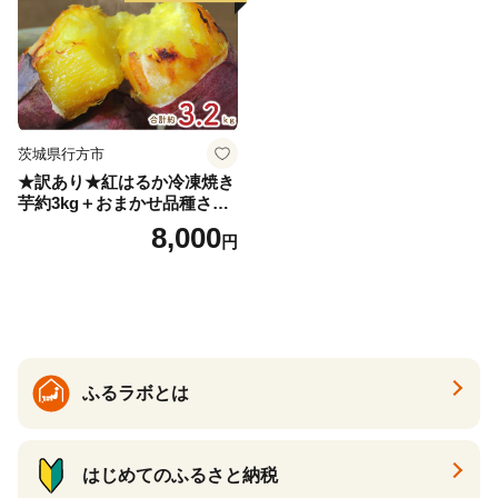
茨城県行方市
★訳あり★紅はるか冷凍焼き
芋約3kg＋おまかせ品種さつ
まいも 合計約3.2kg｜さつ
8,000
円
まいも サツマイモ さつま芋
焼き芋 やきいも 冷凍 冷凍焼
き芋 訳あり 訳アリ 紅はるか
茨城県 行方市(EY-25)
ふるラボとは
はじめてのふるさと納税