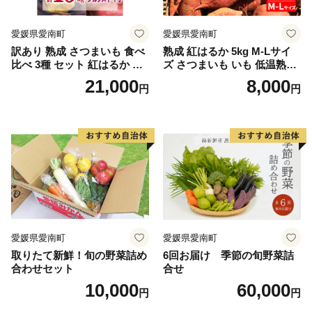
愛媛県愛南町
愛媛県愛南町
訳あり 熟成 さつまいも 食べ
熟成 紅はるか 5kg M-Lサイ
比べ 3種 セット 紅はるか 安
ズ さつまいも いも 低温熟成
納芋 シルクスイート 合計 15
完全熟成収穫 甘い 糖度 焼き
21,000
8,000
円
円
kg サイズ混合 サツマイモ 焼
芋 やきいも スイートポテト
き芋 干し芋 丸干し 冷凍焼き
おやつ 高糖度 料理 国産 愛媛
芋 冷やし焼き芋 やきいも 蜜
県 愛南町 青果市場
芋 ほしいも スイートポテト
いも天 サイズミックス 甘い
ねっとり 生芋 新芋 あんのう
いも 甘藷 べにはるか スイー
ツ 国産 糖度 産地直送 農家直
送 数量限定 21000円 愛媛 愛
南 ミッチーのおみかん畑
愛媛県愛南町
愛媛県愛南町
取りたて新鮮！旬の野菜詰め
6回お届け 季節の旬野菜詰
合わせセット
合せ
10,000
60,000
円
円