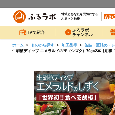
地域とあなたを元気にする
ふるさと納税
ふるラボ
TVで紹介
チャンネル
ホーム
ものから探す
加工品等
缶詰・瓶詰め・
生胡椒ディップ エメラルドの雫（シズク）70g×2本【胡椒 こ