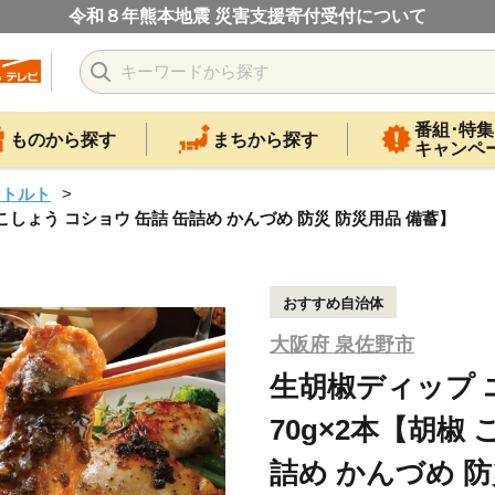
令和８年熊本地震 災害支援寄付受付について
番組･特集
ものから探す
まちから探す
キャンペ
レトルト
しょう コショウ 缶詰 缶詰め かんづめ 防災 防災用品 備蓄】
おすすめ自治体
大阪府 泉佐野市
生胡椒ディップ
70g×2本【胡椒
詰め かんづめ 防