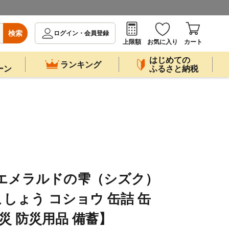
検索
ログイン・会員登録
上限額
お気に入り
カート
はじめての
ランキング
ーン
ふるさと納税
 エメラルドの雫（シズク）
 こしょう コショウ 缶詰 缶
災 防災用品 備蓄】