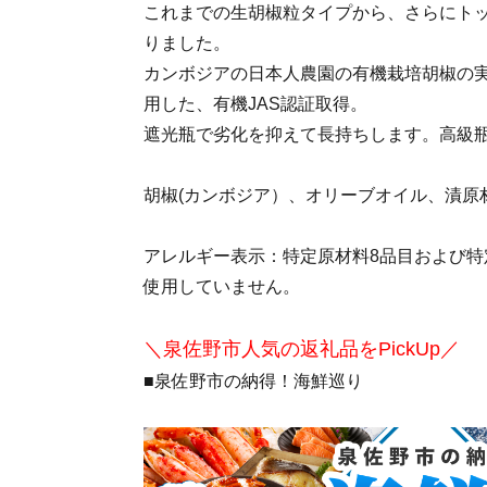
これまでの生胡椒粒タイプから、さらにト
りました。
カンボジアの日本人農園の有機栽培胡椒の
用した、有機JAS認証取得。
遮光瓶で劣化を抑えて長持ちします。高級
胡椒(カンボジア）、オリーブオイル、漬原
アレルギー表示：特定原材料8品目および特
使用していません。
＼泉佐野市人気の返礼品をPickUp／
■泉佐野市の納得！海鮮巡り