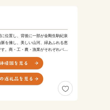
間に位置し、背後に一部が金剛生駒紀泉
山脈を擁し、美しい山河、緑あふれる恵
です。商・工・農・漁業がそれぞれバラ
、関西国際空港の開港などに伴う人口の
ビス業が盛んになっています。
大限に活用し、世界と日本を結ぶ玄関都
しい国際都市をめざしてまちづくりに