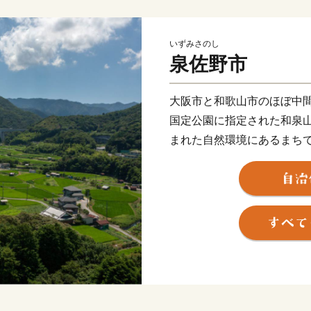
いずみさのし
泉佐野市
大阪市と和歌山市のほぼ中
国定公園に指定された和泉
まれた自然環境にあるまち
ンスよく栄えてきましたが
増加とともに、商業・サー
関空によるインパクトを最
市として、21世紀にふさわ
取り組んでいます。