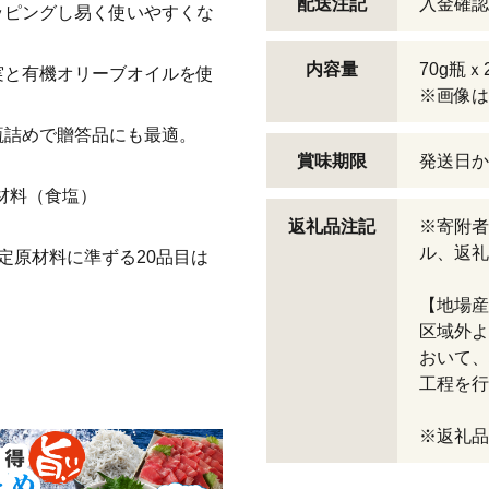
配送注記
入金確認
ッピングし易く使いやすくな
内容量
70g瓶ｘ
実と有機オリーブオイルを使
※画像は
瓶詰めで贈答品にも最適。
賞味期限
発送日か
材料（食塩）
返礼品注記
※寄附者
ル、返礼
定原材料に準ずる20品目は
【地場産
区域外よ
おいて、
工程を行
※返礼品コ