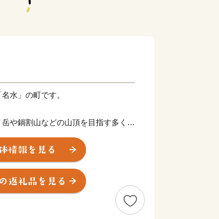
「名水」の町です。
ノ岳や鍋割山などの山頂を目指す多くの
量を誇る名湯「鶴巻温泉」は、登山やハ
癒します。
はだの桜みち」のほか、おかめ桜・ソメ
でも有数の生産地となっている八重桜な