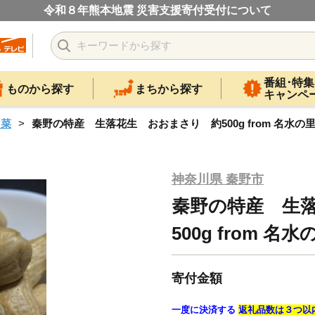
令和８年熊本地震 災害支援寄付受付について
番組･特集
ものから探す
まちから探す
キャンペ
山菜
秦野の特産 生落花生 おおまさり 約500g from 名水の里 
神奈川県 秦野市
秦野の特産 生
500g from 名
寄付金額
一度に決済する
返礼品数は３つ以