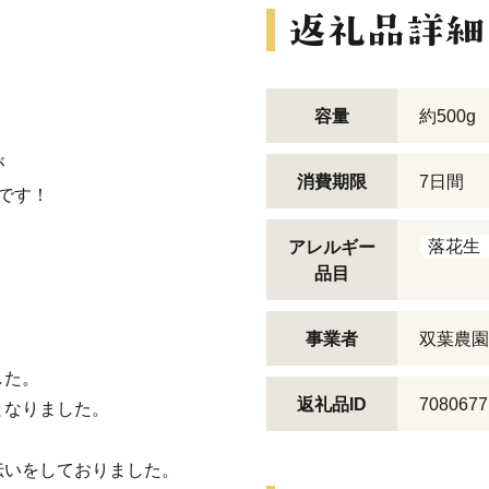
容量
約500g
が
消費期限
7日間
です！
落花生
アレルギー
品目
事業者
双葉農園
した。
返礼品ID
7080677
となりました。
伝いをしておりました。