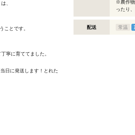
※農作物
りは、
ったり、
配送
常温
いうことです。
て丁寧に育ててました。
日当日に発送します！とれた