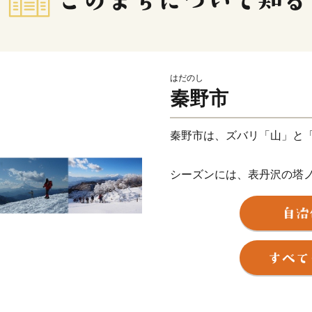
はだのし
秦野市
秦野市は、ズバリ「山」と
シーズンには、表丹沢の塔
登山客が訪れます。
日本有数のカルシウム含有
イキング後や日々の疲れを
神奈川県内最長の桜並木「
イヨシノ・食用として全国
ど、