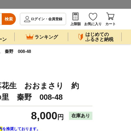
検索
ログイン・会員登録
上限額
お気に入り
カート
はじめての
ランキング
ーン
ふるさと納税
秦野 008-48
落花生 おおまさり 約
水の里 秦野 008-48
8,000
在庫あり
円
内
を推奨しております。