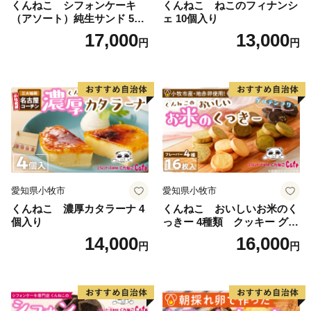
くんねこ シフォンケーキ
くんねこ ねこのフィナンシ
（アソート）純生サンド 5個
ェ 10個入り
入
17,000
13,000
円
円
愛知県小牧市
愛知県小牧市
くんねこ 濃厚カタラーナ 4
くんねこ おいしいお米のく
個入り
っきー 4種類 クッキー グル
テンフリー
14,000
16,000
円
円