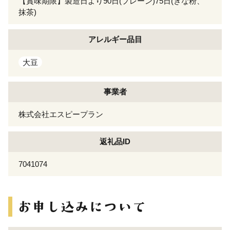
【賞味期限】製造日より90日(プレーン)75日(きな粉、
抹茶)
アレルギー
品目
大豆
事業者
株式会社エスピープラン
返礼品ID
7041074