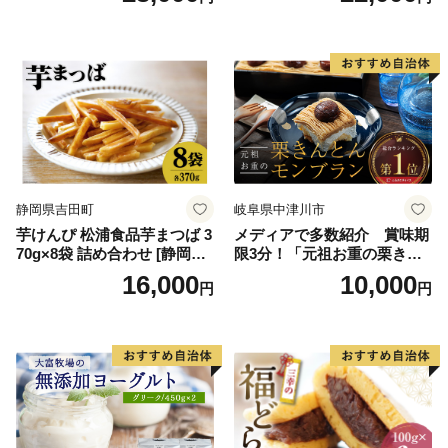
料無料 ジェラート 沖縄県 バ
イススイーツ アイスクリー
ースデー 贈り物 プレゼント
ム 北海道産アイスクリーム
誕生日 カップ 詰め合わせ バ
道産アイス 道産アイスクリ
ラエティ | バニラ チョコレー
ーム ギフト 詰合せ 詰め合わ
ト ストロベリー ピスタチオ
せ ふるさと納税 ）
バニラ＆クッキー ウベ 沖縄
紅イモ 塩ちんすこう 沖縄シ
ークヮーサー 沖縄黒糖 琉球
ロイヤルミルクティ 沖縄パ
イン
静岡県吉田町
岐阜県中津川市
芋けんぴ 松浦食品芋まつば 3
メディアで多数紹介 賞味期
70g×8袋 詰め合わせ [静岡伊
限3分！「元祖お重の栗きん
勢丹(松浦食品) 静岡県 吉田町
とんモンブラン」 【未来の
16,000
10,000
円
円
22424274] 芋ケンピ セット
ご褒美】スイーツ 栗 モンブ
小袋 個包装 小分け
ラン くりきんとん デザート
ご褒美 お取り寄せ くり お菓
子 菓子 F4N-2298