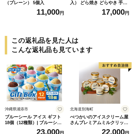
（プレーン） 5個入
入） どら焼き どらやき 手土
産 お土産 土産 丹波大納言小
11,000
17,000
円
円
豆 抹茶 林檎 りんご 慶事 お
祝い 法事 法要 詰め合わせ お
取り寄せ 瓢箪 豊臣秀吉 焼印
個包装 贈り物 老舗 お茶菓子
この返礼品を見た人は
こんな返礼品も見ています
沖縄県浦添市
北海道別海町
ブルーシール アイス ギフト
べつかいのアイスクリーム屋
18個（12種類）| ブルーシー
さんプレミアムミルクリッチ
ルアイス ブルーシールアイ
12個（AP-01）（ 北海道アイ
23,000
22,000
円
円
スクリーム 着日指定可能 送
ス 北海道産アイス アイス ア