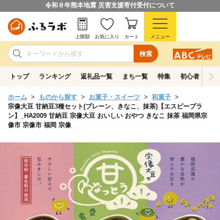
令和８年熊本地震 災害支援寄付受付について
上限額
お気に入り
カート
メニュー
検索
トップ
ランキング
返礼品一覧
まち一覧
特集
初心者ガイド
ホーム
ものから探す
お菓子・スイーツ
和菓子
宗像大豆 甘納豆3種セット(プレーン、きなこ、抹茶)【エスピープラ
ン】_HA2009 甘納豆 宗像大豆 おいしい おやつ きなこ 抹茶 福岡県宗
像市 宗像市 福岡 宗像