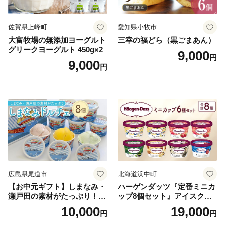
佐賀県上峰町
愛知県小牧市
大富牧場の無添加ヨーグルト
三幸の福どら（黒ごまあん）
グリークヨーグルト 450g×2
9,000
円
9,000
円
広島県尾道市
北海道浜中町
【お中元ギフト】しまなみ・
ハーゲンダッツ『定番ミニカ
瀬戸田の素材がたっぷり！ジ
ップ8個セット』アイスクリ
ェラート8個
ーム アイス スイーツ デザー
10,000
19,000
円
円
ト_H0016-104