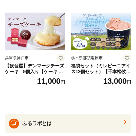
兵庫県神戸市
栃木県那須塩原市
【観音屋】デンマークチーズ
福袋セット（ミレピーニアイ
ケーキ 8個入り【ケーキ チ
ス12個セット）【千本松牧
ーズケーキ 人気スイーツ お
場】 ns025-014-12 【デザー
11,000
13,000
円
円
すすめスイーツ 神戸スイー
ト 詰め合わせ ギフト】
ツ 新感覚チーズケーキ おす
すめケーキ 兵庫県 神戸市 D0
910-17】
ふるラボとは