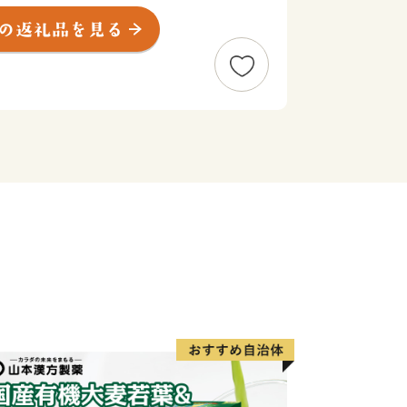
央に位置する、人口約80万人の政令
、南は遠州灘、西は浜名湖、東は天竜川
地です。
精神と起業意識の高い風土によって、オ
った産業が集積する「ものづくりの街」
輩出し、体験できる産業観光施設も年々
市部の調和、温暖な気候、魅力ある食文
地としての人気も高まっています。