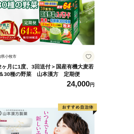
知県小牧市
2ヶ月に1度、3回送付＞国産有機大麦若
＆30種の野菜 山本漢方 定期便
24,000
円