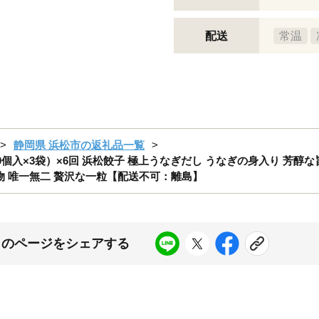
配送
常温
静岡県 浜松市の返礼品一覧
0個入×3袋）×6回 浜松餃子 極上うなぎだし うなぎの身入り 芳醇
物 唯一無二 贅沢な一粒【配送不可：離島】
このページをシェアする