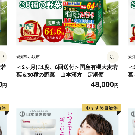
愛知県小牧市
愛
麦若
＜2ヶ月に1度、6回送付＞国産有機大麦若
＜
葉＆30種の野菜 山本漢方 定期便
葉
0
48,000
円
円