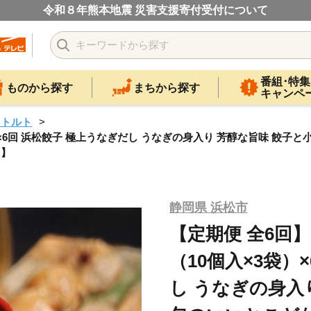
令和８年熊本地震 災害支援寄付受付について
番組･特集
ものから探す
まちから探す
キャンペ
レトルト
）×6回 浜松餃子 極上うなぎだし うなぎの身入り 芳醇な旨味 餃
島】
静岡県 浜松市
【定期便 全6回
（10個入×3袋）
し うなぎの身入