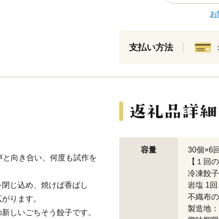
お
支払い方法
容量
30個×
声と向き合い、何度も試作を
【１回の
冷凍餃子
を閉じ込め、焼けば香ばし
岩塩 1
不織布の
広がります。
製造地：
の新しいごちそう餃子です。