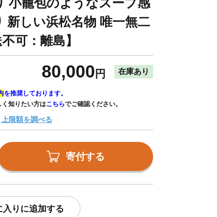
り 小籠包のようなスープ感
 新しい浜松名物 唯一無二
送不可：離島】
80,000
在庫あり
円
内
を推奨しております。
しく知りたい方は
こちら
でご確認ください。
上限額を調べる
寄付する
に入りに追加する