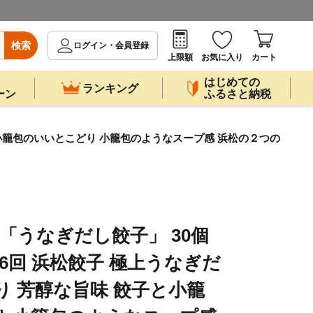
検索
ログイン・会員登録
上限額
お気に入り
カート
はじめての
ランキング
ーン
ふるさと納税
子と小籠包のいいとこどり 小籠包のようなスープ感 浜松の２つの
】「うなぎだし餃子」 30個
×6回 浜松餃子 極上うなぎだ
り 芳醇な旨味 餃子と小籠