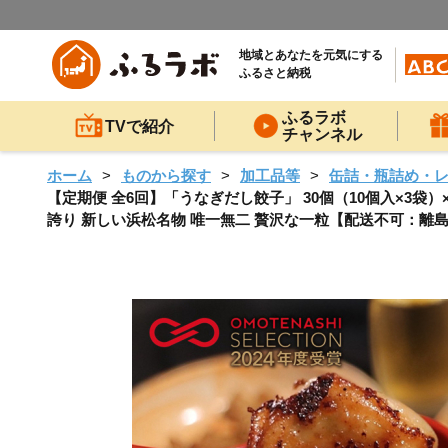
地域とあなたを元気にする
ふるさと納税
ふるラボ
TVで紹介
チャンネル
ホーム
ものから探す
加工品等
缶詰・瓶詰め・
【定期便 全6回】「うなぎだし餃子」 30個（10個入×3袋
誇り 新しい浜松名物 唯一無二 贅沢な一粒【配送不可：離