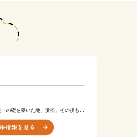
統一の礎を築いた地、浜松。その後も水
が幕府の要職への出世しました。
や技術者、音楽家や芸術家を輩出したほ
業が、浜松から生まれています。