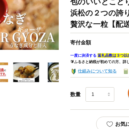
包のいいとこど
浜松の２つの誇り
贅沢な一粒【配
寄付金額
一度に決済する
返礼品数は３つ以
🔰ふるさと納税が初めての方、詳
仕組みについて知る
数量
お気