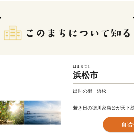
はままつし
浜松市
出世の街 浜松
若き日の徳川家康公が天下
野忠邦など歴代城主の多く
近代では、世界的な研究者
か、世界に名高い多くの企