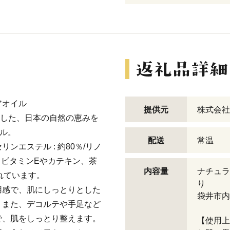
アオイル
提供元
株式会社
とした、日本の自然の恵みを
イル。
配送
常温
エステル : 約80％/リノ
に、ビタミンEやカテキン、茶
内容量
ナチュラ
れています。
り
用感で、肌にしっとりとした
袋井市内
。また、デコルテや手足など
で、肌をしっとり整えます。
【使用上