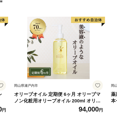
"
岡山県瀬戸内市
岡
レ
オリーブオイル 定期便 6ヶ月 オリーブマ
薬
ノン化粧用オリーブオイル 200ml オリー
本
ブ オイル 美容 スキンケア 化粧用 油 オリ
0
94,000
円
円
ーブ油 お楽しみ