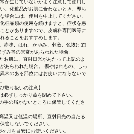
常が生じていないかよく注意して使用し
い。化粧品がお肌に合わないとき、即ち
な場合には、使用を中止してください。
化粧品類の使用を続けますと、症状を悪
ことがありますので、皮膚科専門医等に
れることをおすすめします。
中、赤味、はれ、かゆみ、刺激、色抜け(白
黒ずみ等の異常があらわれた場合。
したお肌に、直射日光があたって上記のよ
があらわれた場合。 傷やはれもの、しっ
異常のある部位にはお使いにならないで
。
び取り扱いの注意】
後は必ずしっかり蓋を閉めて下さい。
児の手の届かないところに保管してくださ
に高温又は低温の場所、直射日光の当たる
保管しないでください。
後6ヶ月を目安にお使いください。