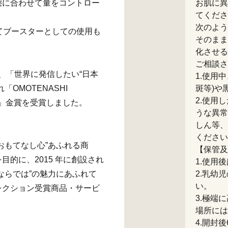
態に合わせて量をコントロー
お肌に異
てくださ
次のよう
混ぜてブースターとしての使用も
そのまま
化させる
ご相談さ
が、「世界に発信したい“日本
1.使用
OMOTENASHI
斑等)や
2.使用
24」金賞を受賞しました。
うな異常
しん等、
ください
おもてなし心”あふれる商
【保管及
的に、2015 年に創設され
1.使用
ならでは”の魅力にあふれて
2.乳幼
い。
レクション受賞商品・サービ
3.極端
場所には
4.開封