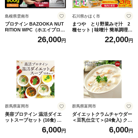
島根県雲南市
石川県かほく市
プロテイン BAZOOKA NUT
まつや とり野菜みそ汁 2
RITION WPC（ホエイプロテ
種セット | 味噌汁 簡単調理
イン）＜プレーン＞ 900g｜
お味噌 おみそ みそ とり野菜
26,000
22,000
円
円
バズーカ岡田監修・植物由来
時短料理 時短ごはん ご当地
の甘味料使用・国内製造 島
フリーズドライ
根県雲南市/株式会社アルプ
ロン [AIEN005]
群馬県富岡市
群馬県富岡市
美容プロテイン 温活ダイエ
ダイエットクラムチャウダー
ットスープセット (16食) 小
＜豆乳仕立て＞(24食入) クラ
分け スープ 食べ比べ セット
ムチャウダー 豆乳 ダイエッ
6,000
6,000
円
円
詰合せ クラムチャウダー チ
ト スープ プロテイン たんぱ
ゲ コーン ポタージュ トマト
く質 食物繊維 食品 F20E-799