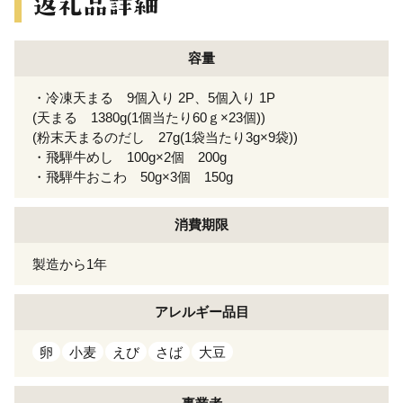
容量
・冷凍天まる 9個入り 2P、5個入り 1P
(天まる 1380g(1個当たり60ｇ×23個))
(粉末天まるのだし 27g(1袋当たり3g×9袋))
・飛騨牛めし 100g×2個 200g
・飛騨牛おこわ 50g×3個 150g
消費期限
製造から1年
アレルギー
品目
卵
小麦
えび
さば
大豆