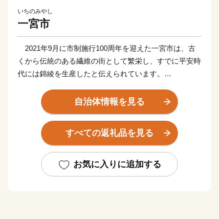
いちのみやし
一宮市
2021年9月に市制施行100周年を迎えた一宮市は、古
くから伝統のある繊維の街として繁栄し、すでに平安時
代には錦綾を生産したと伝えられています。
一宮市を中心に、愛知県尾張西部エリアから岐阜県西濃
エリアが「尾州」と呼ばれています。「尾州」は毛織物
自治体情報を見る
産地として知られ、その規模は国内生産量の約80％を誇
り、「尾州」の生地は世界の有名ブランドに採用される
すべての返礼品を見る
など高く評価されています。
お礼の品には、尾州が誇る生地を使ったスーツやマフ
ラーなど繊維製品をはじめバラエティーに富んだ品をご
お気に入りに追加する
用意しています。