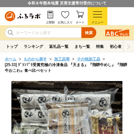
令和８年熊本地震 災害支援寄付受付について
上限額
お気に入り
カート
メニュー
検索
トップ
ランキング
返礼品一覧
まち一覧
特集
初心者ガイド
ホーム
ものから探す
加工品等
その他加工品
[25-33] ｸﾞﾗﾝﾌﾟﾘ受賞究極の冷凍食品 『天まる』『飛騨牛めし』『飛騨
牛おこわ』食べ比べセット