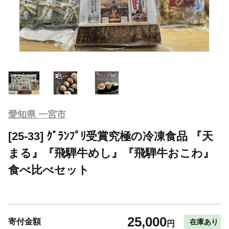
愛知県 一宮市
[25-33] ｸﾞﾗﾝﾌﾟﾘ受賞究極の冷凍食品 『天
まる』『飛騨牛めし』『飛騨牛おこわ』
食べ比べセット
25,000
寄付金額
在庫あり
円