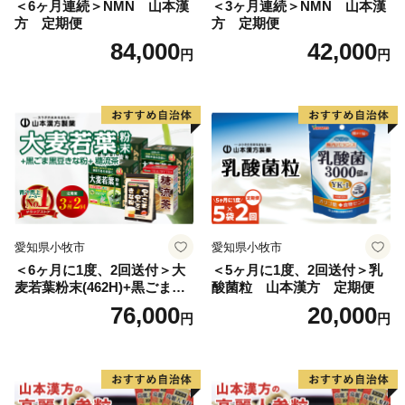
＜6ヶ月連続＞NMN 山本漢
＜3ヶ月連続＞NMN 山本漢
方 定期便
方 定期便
84,000
42,000
円
円
愛知県小牧市
愛知県小牧市
＜6ヶ月に1度、2回送付＞大
＜5ヶ月に1度、2回送付＞乳
麦若葉粉末(462H)+黒ごま黒
酸菌粒 山本漢方 定期便
豆きな粉+ 糖流茶 山本漢
76,000
20,000
円
円
方 定期便