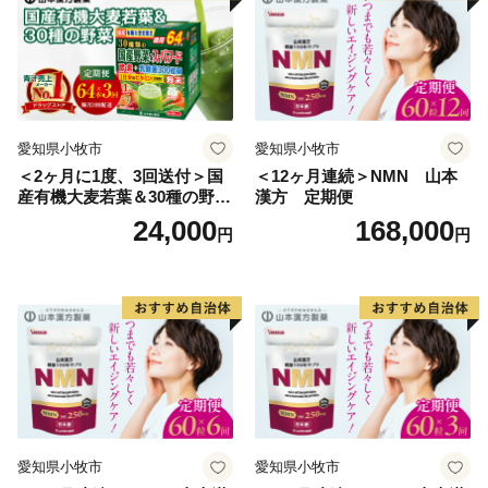
愛知県小牧市
愛知県小牧市
＜2ヶ月に1度、3回送付＞国
＜12ヶ月連続＞NMN 山本
産有機大麦若葉＆30種の野
漢方 定期便
菜 山本漢方 定期便
24,000
168,000
円
円
愛知県小牧市
愛知県小牧市