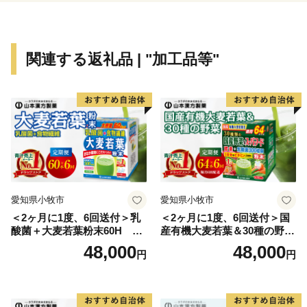
関連する返礼品 | "加工品等"
愛知県小牧市
愛知県小牧市
＜2ヶ月に1度、6回送付＞乳
＜2ヶ月に1度、6回送付＞国
酸菌＋大麦若葉粉末60H 山
産有機大麦若葉＆30種の野
本漢方 定期便
菜 山本漢方 定期便
48,000
48,000
円
円