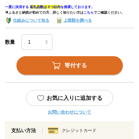
一度に決済する
返礼品数は３つ以内
を推奨しております。
🔰ふるさと納税が初めての方、詳しく知りたい方は
こちら
でご確認ください。
仕組みについて知る
上限額を調べる
数量
寄付する
お気に入りに追加する
お問い合わせについて
支払い方法
クレジットカード