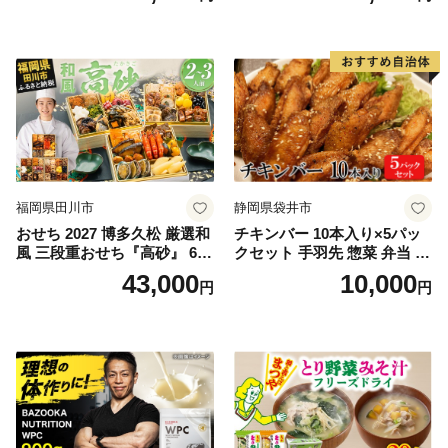
福岡県田川市
静岡県袋井市
おせち 2027 博多久松 厳選和
チキンバー 10本入り×5パッ
風 三段重おせち『高砂』 6.5
クセット 手羽先 惣菜 弁当 お
寸 3段重 2～3人前 おせち料
かず お酒 おつまみ ギフト キ
43,000
10,000
円
円
理 重箱 お正月 冷凍おせち 縁
ャンプ アウトドア キャンプ
起物 祝箸付 福岡 お節 オセチ
飯 保存食 非常食 鶏肉 肉 お
oseti osechi お祝い 迎春おせ
肉 鶏 人気 厳選 静岡県袋井市
ち 本格おせち おせち予約 年
末 年始 お取り寄せ 新春 贅沢
おせち こだわりおせち 惣菜
老舗おせち ふるさと納税お
せち 御節 お節料理 正月 調理
不要 おせち料理2027