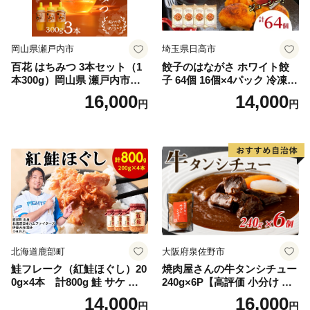
岡山県瀬戸内市
埼玉県日高市
百花 はちみつ 3本セット（1
餃子のはながさ ホワイト餃
本300g）岡山県 瀬戸内市産
子 64個 16個×4パック 冷凍
石黒農園 ヨーグルト パン 砂
中華 点心 B級グルメ ご当地
16,000
14,000
円
円
糖の代わり 香り高い いい香
野菜 おつまみ おかず 簡単調
り 季節の花の蜜 トンガリ容
理 時短 リピート 保存 豚肉
器入り
特製 ポーク 大きめ ジューシ
ー ギフト お取り寄せ 日高市
北海道鹿部町
大阪府泉佐野市
鮭フレーク（紅鮭ほぐし）20
焼肉屋さんの牛タンシチュー
0g×4本 計800g 鮭 サケ 鮭
240g×6P【高評価 小分け 惣
ほぐし サケフレーク シャケ
菜 牛たん 一人暮らし 冷凍】
14,000
16,000
円
円
フレーク 鮭フレーク