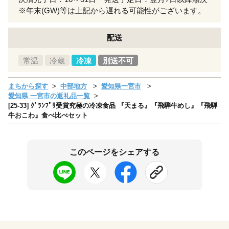
※年末(GW)等は上記から遅れる可能性がございます。
配送
常温
冷蔵
冷凍
別送不可
まちから探す
中部地方
愛知県一宮市
愛知県 一宮市の返礼品一覧
[25-33] ｸﾞﾗﾝﾌﾟﾘ受賞究極の冷凍食品 『天まる』『飛騨牛めし』『飛騨
牛おこわ』食べ比べセット
このページをシェアする