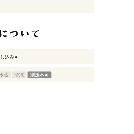
し込み可
冷蔵
冷凍
別送不可