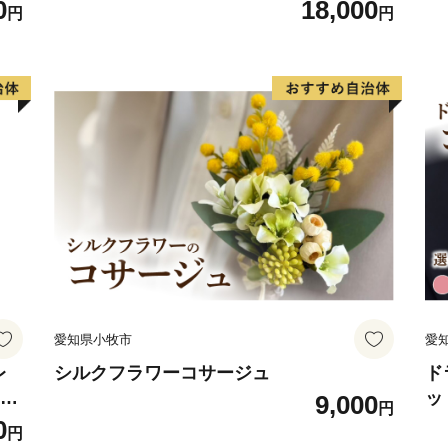
ト
0
18,000
円
円
愛知県小牧市
愛
レ
シルクフラワーコサージュ
ド
フト
ッ
9,000
円
ジン
系
0
円