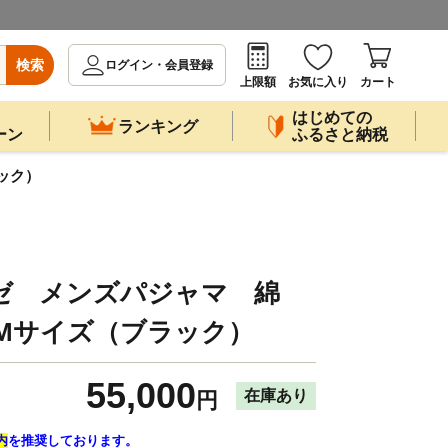
検索
ログイン・会員登録
上限額
お気に入り
カート
はじめての
ランキング
ーン
ふるさと納税
ック）
ーゼ メンズパジャマ 綿
 Mサイズ（ブラック）
55,000
在庫あり
円
内
を推奨しております。