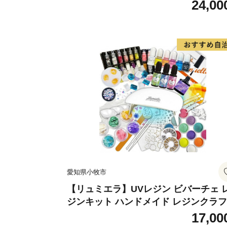
フト アクセサリーキット 手作り セッ
24,00
レジン LEDライト
愛知県小牧市
【リュミエラ】UVレジン ビバーチェ 
ジンキット ハンドメイド レジンクラ
アクセサリーキット 手作り セット レ
17,00