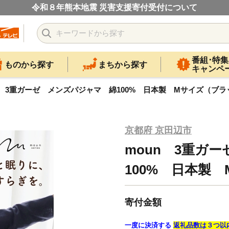
令和８年熊本地震 災害支援寄付受付について
番組･特集
ものから探す
まちから探す
キャンペ
n 3重ガーゼ メンズパジャマ 綿100% 日本製 Mサイズ（ブラ
京都府 京田辺市
moun 3重ガ
100% 日本製
寄付金額
一度に決済する
返礼品数は３つ以