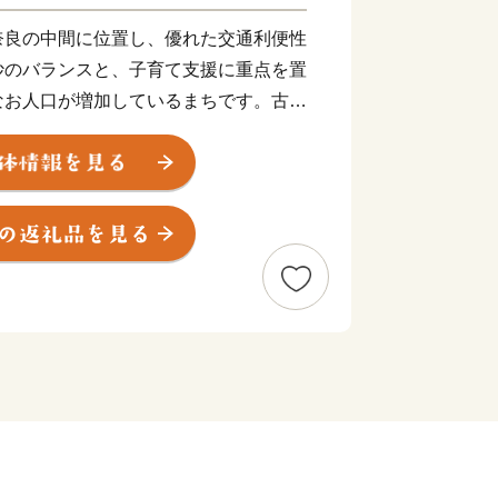
奈良の中間に位置し、優れた交通利便性
妙のバランスと、子育て支援に重点を置
なお人口が増加しているまちです。古く
して多彩な伝統行事や文化を現代に引き
同志社女子大学や多種多様な企業など、
西文化学術研究都市の一翼を担うまちと
知的財産が融合する新たな文化を創造し
高速道路の全線開通によって、高速道路
北陸新幹線の新駅設置など、未来に向け
たまちとして発展を続けています。