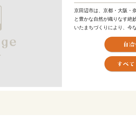
京田辺市は、京都・大阪・
と豊かな自然が織りなす絶
いたまちづくりにより、今
は筒城宮が遷都された地と
継ぐ一方で、同志社大学・
最先端の科学技術を誇る関
して発展し、新旧の文化や
ています。さらに、新名神
網の結節点となる本市は、
大きなポテンシャルを秘め