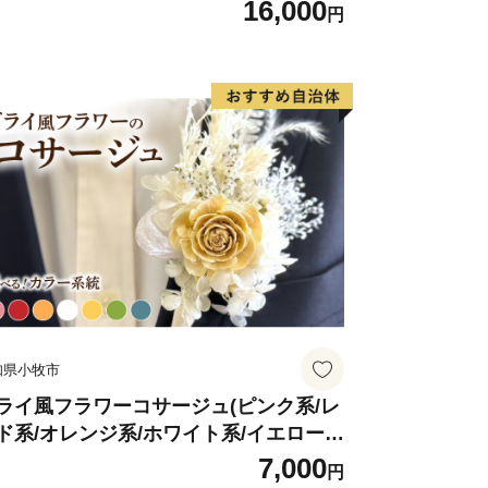
16,000
円
知県小牧市
ライ風フラワーコサージュ(ピンク系/レ
ド系/オレンジ系/ホワイト系/イエロー
/グリーン系/ブルー系）
7,000
円