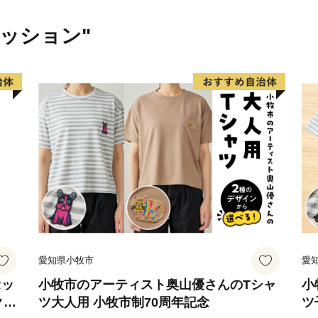
ァッション"
愛知県小牧市
愛
セッ
小牧市のアーティスト奥山優さんのTシャ
小
クラ
ツ大人用 小牧市制70周年記念
ツ