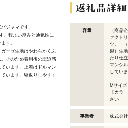
パジャマです。
容量
（商品企
す。程よい厚みと通気性に
ァクトリ
けます。
ツ。 （
ガーゼ生地はやわらかくふ
製）生地
たり仕立
ん。そのため着用後の圧迫感
マンシル
れています。上着はドルマン
していま
しています。寝返りしやすく
Mサイズ
【カラー
さい
事業者
株式会社