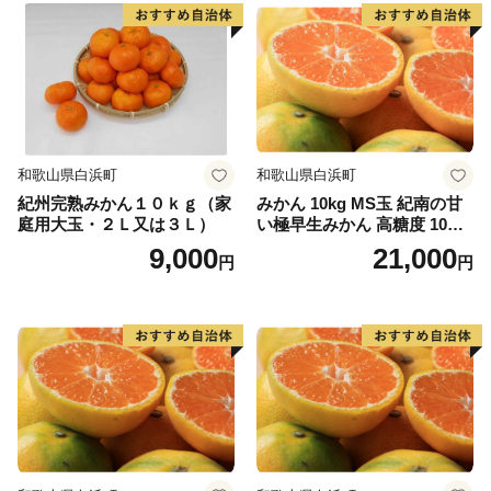
和歌山県白浜町
和歌山県白浜町
紀州完熟みかん１０ｋｇ（家
みかん 10kg MS玉 紀南の甘
庭用大玉・２Ｌ又は３Ｌ）
い極早生みかん 高糖度 10月
以降発送 マルチ被覆栽培
9,000
21,000
円
円