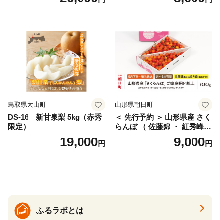
桜桃 産地直送 サクランボ チ
ス) 8000円 わけあり ぶんた
ェリー フルーツ 果物 果物類
ん みかん mikan 蜜柑 ミカン
仁木町 仁木 [松山商店]
土佐文旦 家庭用 産地直送 国
産 農家直送 期間限定 特産品
サイズミックス くらもとフ
ァーム 愛南町 愛媛県
鳥取県大山町
山形県朝日町
DS-16 新甘泉梨 5kg（赤秀
＜ 先行予約 ＞ 山形県産 さく
限定）
らんぼ （ 佐藤錦 ・ 紅秀峰
） ご家庭用 M以上 700g 【20
19,000
9,000
円
円
26年6月下旬から7月上旬発
送】 山形県 果物 フルーツ 初
夏 夏 送料無料
ふるラボとは