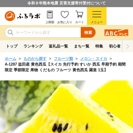
令和８年熊本地震 災害支援寄付受付について
上限額
お気に入り
カート
メニュー
検索
トップ
ランキング
返礼品一覧
まち一覧
特集
初心者ガイド
ホーム
ものから探す
フルーツ類
メロン・スイカ
A-1287 益田産 黄色西瓜【スイカ 先行予約 すいか 西瓜 早期予約 期間
限定 季節限定 果物 くだもの フルーツ 黄色西瓜 羅皇 1玉】