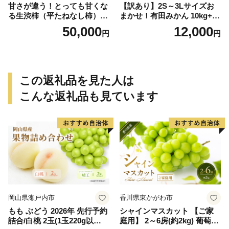
甘さが違う！とっても甘くな
【訳あり】2S～3Lサイズお
る生渋柿（平たねなし柿）吊
まかせ！有田みかん 10kg+2k
るし柿用 T字枝or吊るしクリ
g保証分 11月から12月下旬ま
50,000
12,000
円
円
ップ付約14.5～15kg 約60～
でに順次発送致します。 / 訳
90個＜2026年10月中旬～11
ありみかん 有田みかん みか
月上旬ごろ順次発送＞Ted【a
ん ミカン 蜜柑 柑橘 温州みか
rt015B】
ん 和歌山 ご家庭用
この返礼品を見た人は
こんな返礼品も見ています
岡山県瀬戸内市
香川県東かがわ市
もも ぶどう 2026年 先行予約
シャインマスカット 【ご家
詰合/白桃 2玉(1玉220g以
庭用】 2～6房(約2kg) 葡萄 ぶ