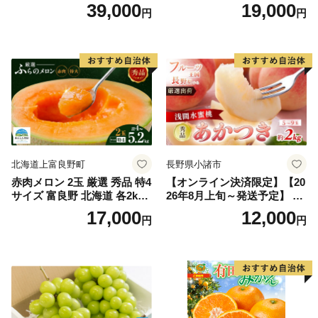
上)・シャインマスカット 晴
どう ブドウ フルーツ 果物 く
39,000
19,000
円
円
王 2房(1房480g以上) 化粧箱
だもの 果実 旬の果物 旬のフ
入り 岡山県産 国産 フルーツ
ルーツ 香川 香川県 東かがわ
果物 ギフト
市
北海道上富良野町
長野県小諸市
赤肉メロン 2玉 厳選 秀品 特4
【オンライン決済限定】【20
サイズ 富良野 北海道 各2kg
26年8月上旬～発送予定】 先
～2.6kg 2玉 セット ファーム
行予約 「浅間水蜜桃プレミ
17,000
12,000
円
円
富良野 メロン めろん 果物 く
アム」 もも あかつき 秀品 約
だもの フルーツ デザート 旬
2kg 5～9玉 贈答品 ふるさと
の果物 旬のフルーツ
納税 果物 桃 フルーツ モモ
果肉 長野県産 小諸市