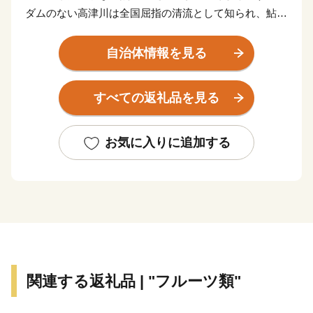
ダムのない高津川は全国屈指の清流として知られ、鮎や
わさび、もくずがになどの水産品、美都ゆずやアムスメ
ロン、ぶどうなどの農産物を育んでいます。
自治体情報を見る
市内には画聖「雪舟」が手がけた庭園や歌聖「柿本人麻
呂」を祀る神社があり、中世の町並みが今も残る文化の
すべての返礼品を見る
まちとして日本遺産にも認定されています。
また、益田市は「過疎」という言葉が生まれた地でもあ
り、人口減少という課題に向き合いながら、“ひとづく
お気に入りに追加する
り”によるまちづくりを進めています。
ふるさと納税を通じて、益田市の魅力ある資源と未来を
ぜひ応援してください。
関連する返礼品 | "フルーツ類"