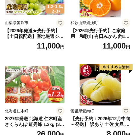
山梨県笛吹市
和歌山県湯浅町
【2026年発送★先行予約】
【2026年先行予約】ご家庭
【土日祝配送】産地厳選シャ
用 和歌山 有田みかん 約10k
インマスカット1.2kg～1.3kg
g (2L、3Lサイズ)【湯浅町】
11,000
11,000
円
円
（2房～3房）※沖縄・離島配
_ZJ6079
送不可※ 106-003-sku02-26y
｜シャインマスカット 発送
笛吹市 山梨県 フルーツ 果物
ぶどう 葡萄 大粒 シャインマ
スカット おすすめ シャイン
マスカット 贈答 ギフト 産地
笛吹市 シャインマスカット
笛吹 葡萄 国産 ぶどう 人気
国産 1.2kg 先行｜
北海道仁木町
愛媛県愛南町
2027年発送 北海道 仁木町産
【先行予約：2026年12月中旬
さくらんぼ 紅秀峰 1.2kg (300
～発送】 訳あり 土佐 文旦 8k
g×4パック) Lサイズ以上 旬
g (Mサイズ以上サイズミック
26,000
8,000
円
円