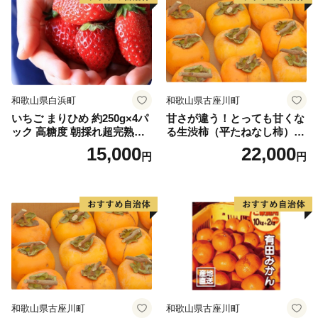
和歌山県白浜町
和歌山県古座川町
いちご まりひめ 約250g×4パ
甘さが違う！とっても甘くな
ック 高糖度 朝採れ超完熟ま
る生渋柿（平たねなし柿）吊
りひめ 1月以降発送分
るし柿用 T字枝or吊るしクリ
15,000
22,000
円
円
ップ付約4.5～5kg 約24～30
個＜2026年10月中旬～順次発
送＞-Ted【art016B】
和歌山県古座川町
和歌山県古座川町