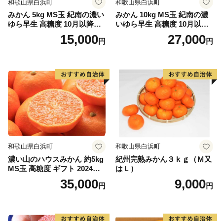
和歌山県白浜町
和歌山県白浜町
みかん 5kg MS玉 紀南の濃い
みかん 10kg MS玉 紀南の濃
ゆら早生 高糖度 10月以降発
いゆら早生 高糖度 10月以降
送 マルチ被覆栽培
発送 マルチ被覆栽培
15,000
27,000
円
円
和歌山県白浜町
和歌山県白浜町
濃い山のハウスみかん 約5kg
紀州完熟みかん３ｋｇ（Ｍ又
MS玉 高糖度 ギフト 2024年7
はＬ）
月以降発送分
35,000
9,000
円
円