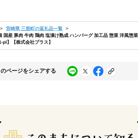
宮崎県 三股町の返礼品一覧
産 豚肉 牛肉 鶏肉 塩漬け熟成 ハンバーグ 加工品 惣菜 洋風惣菜 
41-pl】【株式会社プラス】
このページをシェアする