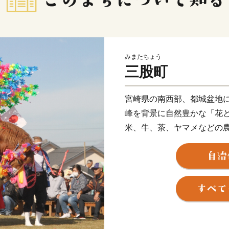
みまたちょう
三股町
宮崎県の南西部、都城盆地
峰を背景に自然豊かな「花
米、牛、茶、ヤマメなどの
また「ジャンカン馬踊り」
区で受け継がれています。
ら７０分程度とアクセスし
も知られています。ふるさ
知ってもらう機会にしたい