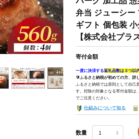
バーグ 加工品 惣
弁当 ジューシー
ギフト 個包装 小分
【株式会社プラ
寄付金額
一度に決済する
返礼品数は３つ以
🔰ふるさと納税が初めての方、詳
ふるさと納税では原則として自己負
す。控除の対象となる寄付金額は
でご注意ください。
仕組みについて知る
数量