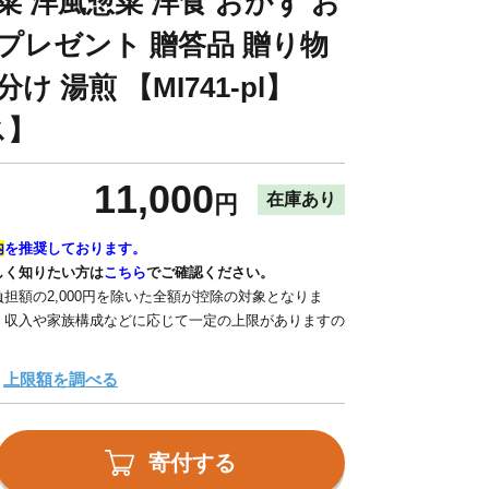
菜 洋風惣菜 洋食 おかず お
 プレゼント 贈答品 贈り物
け 湯煎 【MI741-pl】
ス】
11,000
在庫あり
円
内
を推奨しております。
しく知りたい方は
こちら
でご確認ください。
担額の2,000円を除いた全額が控除の対象となりま
、収入や家族構成などに応じて一定の上限がありますの
上限額を調べる
寄付する