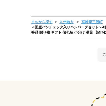
まちから探す
九州地方
宮崎県三股町
＜国産パンチェッタ入りハンバーグセット＞4個 国
答品 贈り物 ギフト 個包装 小分け 湯煎 【MI7