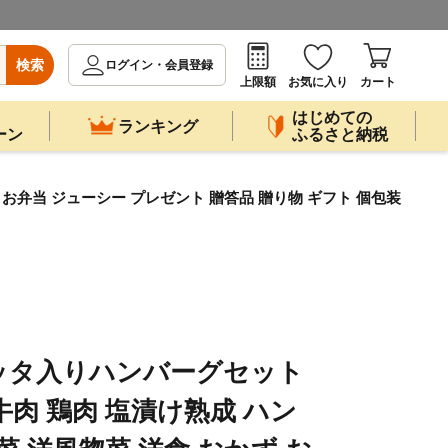
検索
ログイン・会員登録
上限額
お気に入り
カート
はじめての
ランキング
ーン
ふるさと納税
 お弁当 ジューシー プレゼント 贈答品 贈り物 ギフト 個包装
ッタ入りハンバーグセット
 牛肉 鶏肉 塩漬け熟成 ハン