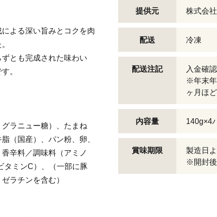
！
提供元
株式会社
成による深い旨みとコクを肉
配送
冷凍
した。
らずとも完成された味わい
配送注記
入金確認
です。
※年末年
ヶ月ほど
内容量
140g×
、グラニュー糖）、たまね
牛脂（国産）、パン粉、卵、
賞味期限
製造日よ
、香辛料／調味料（アミノ
※開封後
ビタミンC）、（一部に豚
・ゼラチンを含む）