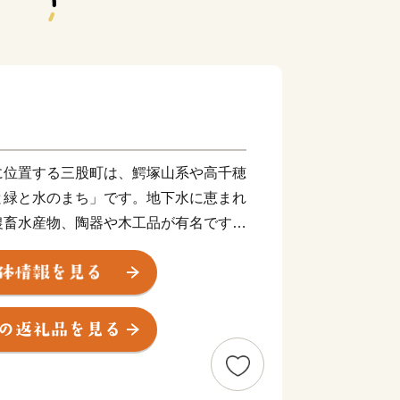
に位置する三股町は、鰐塚山系や高千穂
と緑と水のまち」です。地下水に恵まれ
農畜水産物、陶器や木工品が有名です。
「棒踊り」など郷土芸能が今もなお各地
車で宮崎空港から６０分、鹿児島空港か
やすく、県内では住みやすいまちとして
と納税を通じて三股町を全国の皆さんに
と思います。