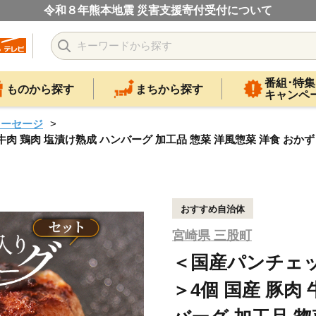
令和８年熊本地震 災害支援寄付受付について
番組･特集
ものから探す
まちから探す
キャンペ
ソーセージ
 鶏肉 塩漬け熟成 ハンバーグ 加工品 惣菜 洋風惣菜 洋食 おかず
おすすめ自治体
宮崎県 三股町
＜国産パンチェ
＞4個 国産 豚肉