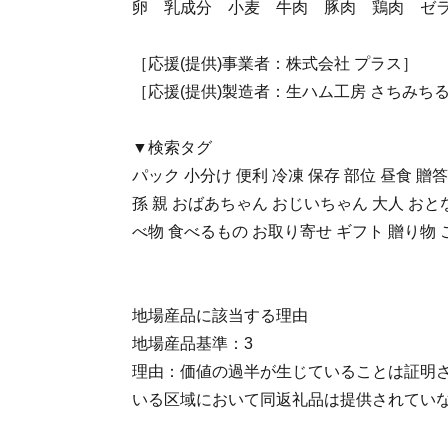
卵 乳成分 小麦 牛肉 豚肉 鶏肉 ゼ
［応援(提供)事業者：株式会社 プラス］
［応援(提供)製造者：生ハム工房 さちみちる 
▼検索タグ
パック 小分け 便利 冷凍 保存 部位 昼食 贈
孫 親 おばあちゃん おじいちゃん 大人 おとな
べ物 食べるもの お取り寄せ ギフト 贈り物 
地場産品に該当する理由
地場産品基準：3
理由：価値の過半が生じていることは証明
いる区域において同返礼品は提供されてい