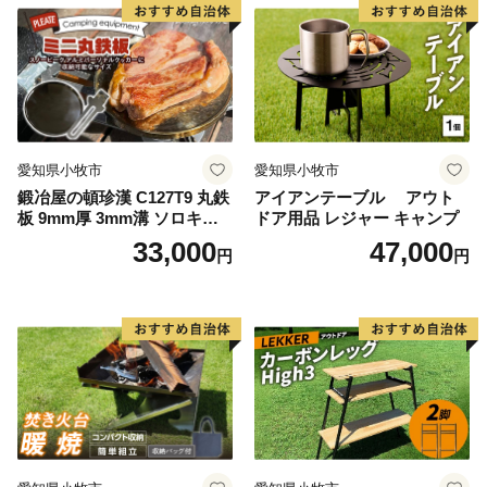
愛知県小牧市
愛知県小牧市
鍛冶屋の頓珍漢 C127T9 丸鉄
アイアンテーブル アウト
板 9mm厚 3mm溝 ソロキャ
ドア用品 レジャー キャンプ
ンプ用 専用ハンドル付き ス
33,000
47,000
円
円
ノーピーク アルミパーソナ
ルクッカーサイズ