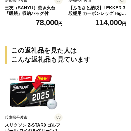
愛知県小牧市
愛知県小牧市
三友（SANYU）焚き火台
【ふるさと納税】LEKKER 3
「暖焼」収納バッグ付
段棚用 カーボンレッグ High
3 2脚 キャンプ アウトドア ソ
78,000
114,000
円
円
ロキャン カーボン アウトド
ア用品 レジャー 軽量 丈夫 持
ち運び 野外 キャンプギア テ
ーブル板用 絆ウェルド 愛知
県 小牧市 送料無料
この返礼品を見た人は
こんな返礼品も見ています
兵庫県丹波市
スリクソン Z-STAR9 ゴルフ
ボール ロイヤルグリーン 1ダ