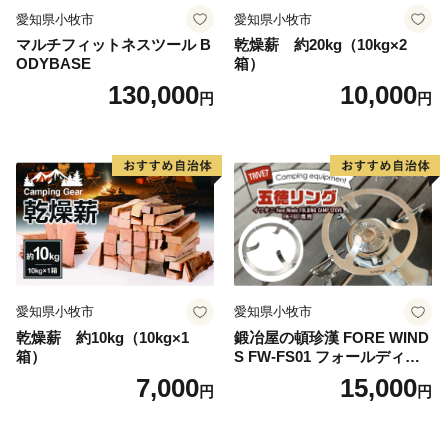
愛知県小牧市
愛知県小牧市
マルチフィットネスツール B
乾燥薪 約20kg（10kg×2
ODYBASE
箱）
130,000
10,000
円
円
愛知県小牧市
愛知県小牧市
乾燥薪 約10kg（10kg×1
鍛冶屋の頓珍漢 FORE WIND
箱）
S FW-FS01 フォールディン
グ キャンプストーブ専用 五
7,000
15,000
円
円
徳リング