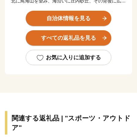
北に鳥海山を望み、海沿いに庄内砂丘、その背後に広が
る雄大な庄内平野。
肥沃な大地と澄んだ水で育った庄内米は、全国的にも高
自治体情報を見る
い評価を得ています。
また、イチゴやメロン、梨、柿など果物の栽培も盛んで
すべての返礼品を見る
す。
江戸時代、北前船交易より上方の文化が伝わり、活気あ
ふれる商人の町として栄え、街中には今なお多くの歴史
お気に入りに追加する
文化が残っています。
関連する返礼品 | "スポーツ・アウトド
ア"