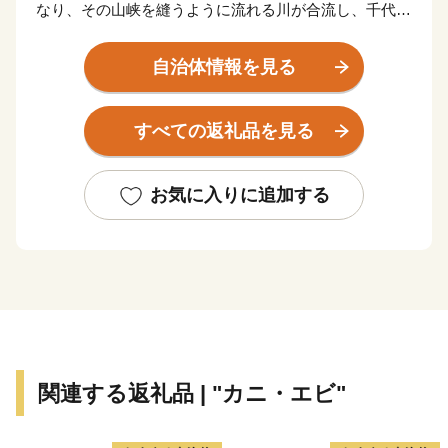
なり、その山峡を縫うように流れる川が合流し、千代川
となり、日本海に注いでいます。その昔から、長い歳月
を経て、あの鳥取砂丘の砂を育んだ源流のまちです。
自治体情報を見る
まちの総面積の９割以上が山林で、スギをはじめとする
見渡すかぎりの緑が一面に広がります。春には、ソメイ
すべての返礼品を見る
ヨシノ、シャクナゲ、ドウダンツツジ、夏には清涼な緑
が、秋は紅葉、そして冬には雪化粧と、１年を通してま
ちを彩る植物や、美しい自然にあふれています。
お気に入りに追加する
関連する返礼品 | "カニ・エビ"