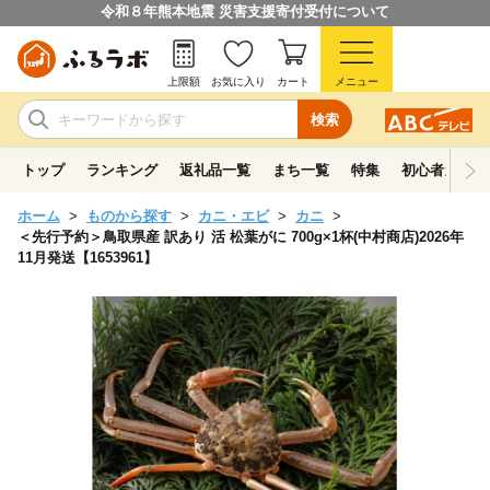
令和８年熊本地震 災害支援寄付受付について
上限額
お気に入り
カート
メニュー
検索
トップ
ランキング
返礼品一覧
まち一覧
特集
初心者ガイド
ホーム
ものから探す
カニ・エビ
カニ
＜先行予約＞鳥取県産 訳あり 活 松葉がに 700g×1杯(中村商店)2026年
11月発送【1653961】