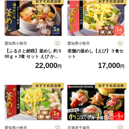
愛知県小牧市
愛知県小牧市
【ふるさと納税】釜めし 約 5
老舗の釜めし【えび】３食セ
00ｇ × 3食 セット えび かに
ット
海のめぐみ 老舗 急速冷凍 レ
22,000
17,000
円
円
ンチン 時短 簡単調理 食品 加
工品 ご飯 お弁当 おにぎり お
茶漬け お取り寄せ お取り寄
せグルメ 愛知県 小牧市 送料
無料
愛知県小牧市
北海道千歳市