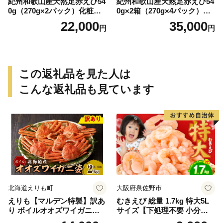
紀州和歌山産天然足赤えび54
紀州和歌山産天然足赤えび54
0g（270g×2パック）化粧箱
0g×2箱（270g×4パック）化
入 ※2026年12月上旬〜2027
粧箱入 ※2026年12月上旬〜2
22,000
35,000
円
円
年2月上旬頃順次発送予定
027年2月上旬頃順次発送予定
（お届け日指定不可）／海老
（お届け日指定不可）（お届
エビ えび クマエビ 足赤 天然
け日指定不可）／海老 エビ
おかず【uot772A】
えび クマエビ 足赤 天然 おか
ず【uot773A】
この返礼品を見た人は
こんな返礼品も見ています
北海道えりも町
大阪府泉佐野市
えりも【マルデン特製】訳あ
むきえび 総量 1.7kg 特大5L
り ボイルオオズワイガニ姿2
サイズ【下処理不要 小分け 8
kg《1kg(４尾～５尾)×2》【e
50g×2P 訳あり サイズ不揃い