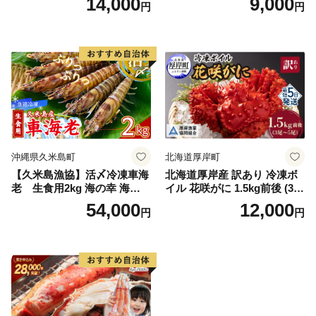
14,000
9,000
円
円
r002-051-a】 / ふるさと納税
バナメイエビ バラ凍結】
オオズワイガニ ズワイガニ
訳あり 北海道 日高 浜茹で ボ
イル済み 冷凍 カニ 蟹 かに
カニ味噌 甲羅 お得 格安 小ぶ
り 解凍 カニ鍋 甲羅焼き 海鮮
返礼品 特産品 新鮮 濃厚 旨み
簡単調理 家庭用 ギフト グル
メ
沖縄県久米島町
北海道厚岸町
【久米島漁協】活〆冷凍車海
北海道厚岸産 訳あり 冷凍ボ
老 生食用2kg 海の幸 海鮮
イル 花咲がに 1.5kg前後 (3尾
車えび クルマエビ 高級食材
～5尾入) 蟹 花咲ガニ 魚介類
54,000
12,000
円
円
生食 刺身 鮮度抜群 プリプリ
魚介 [№5863-1090]
甘み 旨味 塩焼き 天ぷら 素揚
げ BBQ シーフード 贈答 贈
り物 お歳暮 お中元