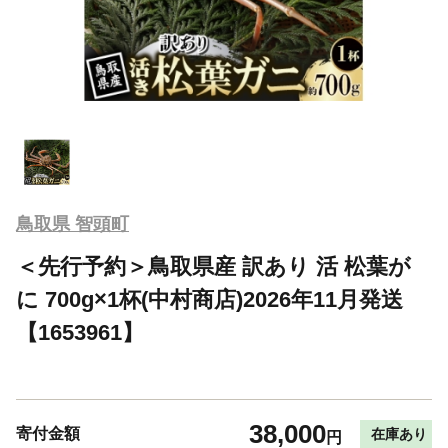
鳥取県 智頭町
＜先行予約＞鳥取県産 訳あり 活 松葉が
に 700g×1杯(中村商店)2026年11月発送
【1653961】
38,000
寄付金額
在庫あり
円