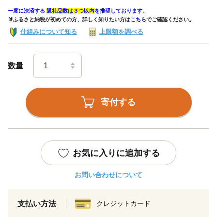
一度に決済する
返礼品数は３つ以内
を推奨しております。
🔰ふるさと納税が初めての方、詳しく知りたい方は
こちら
でご確認ください。
仕組みについて知る
上限額を調べる
数量
寄付する
お気に入りに追加する
お問い合わせについて
支払い方法
クレジットカード