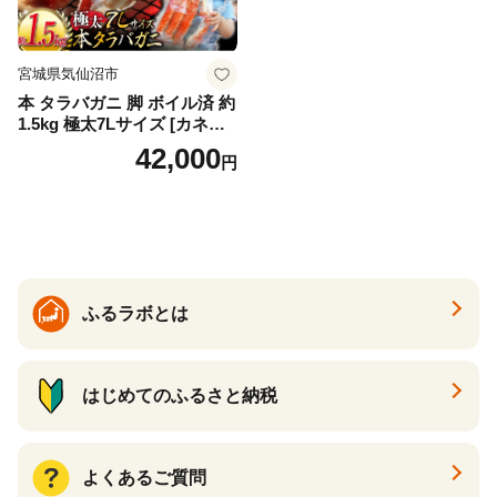
宮城県気仙沼市
本 タラバガニ 脚 ボイル済 約
1.5kg 極太7Lサイズ [カネダ
イ 宮城県 気仙沼市 2056432
42,000
円
6] カニ かに 蟹 たらばがに た
らば蟹 タラバ蟹 たらば タラ
バ ボイル
ふるラボとは
はじめてのふるさと納税
よくあるご質問