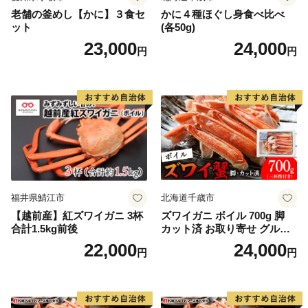
老舗の釜めし【かに】３食セ
かに４種ほぐし身食べ比べ
ット
(各50g)
23,000
24,000
円
円
福井県鯖江市
北海道千歳市
【越前産】紅ズワイガニ 3杯
ズワイガニ ボイル 700g 脚
合計1.5kg前後
カット済 お取り寄せ グルメ
【北海道】【札幌バルナバフ
22,000
24,000
円
円
ーズ】