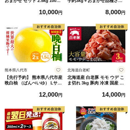
おまかせ セット 2.5kg 10000
芋約3kg＋おまかせ品種さつ
円 魚 海鮮 干物 無添加 ひも
まいも 合計約3.2kg｜さつ
10,000
8,000
の ひらき 詰め合わせ 冷凍 丸
まいも サツマイモ さつま芋
円
円
干し 鯵 アジ 鯖 さば サバ 鰹
焼き芋 やきいも 冷凍 冷凍焼
かつお カツオ 鯛 たい タイ
き芋 訳あり 訳アリ 紅はるか
鰯 いわし イワシ 切り身 おつ
茨城県 行方市(EY-25)
まみ おかず 惣菜 人気 珍味
グルメ 規格外 国産 新鮮 魚介
天然 乾き物 乾物 酒のあて 旬
季節 お中元 お歳暮 母の日 父
の日 武久海産 愛南町 愛媛県
熊本県八代市
北海道白老町
【先行予約】 熊本県八代市産
北海道産 白老豚 モモ ウデ こ
晩白柚 （ばんぺいゆ） Lサイ
ま切れ 3kg 豚肉 冷凍 国産 ス
ズ 2玉 柑橘 みかん 果物 くだ
ライス 切り落とし 小間切れ
12,000
14,000
もの フルーツ おやつ 特産 熊
こまぎれ 細切れ
円
円
本県 八代市 【2026年12月上
旬より順次発送】