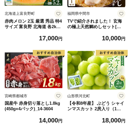
北海道上富良野町
福岡県中間市
赤肉メロン 2玉 厳選 秀品 特4
TVで紹介されました！ 玄海
サイズ 富良野 北海道 各2kg
の極上天然鯛めしセット[鯛
～2.6kg 2玉 セット ファーム
の切身、だし汁、鯛茶漬け用
17,000
10,000
富良野 メロン めろん 果物 く
だし]【010-0001】
円
円
だもの フルーツ デザート 旬
の果物 旬のフルーツ
宮崎県都城市
山形県河北町
国産牛 赤身切り落とし1.8kg
【令和8年産】 ぶどう シャイ
(450g×4パック)_14-3604
ンマスカット 2房入り（1房6
00g前後） 秀品 山形県河北町
14,000
18,000
産【山形eLab】 ka074-023-r
円
円
8