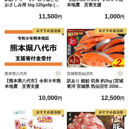
おさしみ用 1kg 125gx8p [足
本地震 災害支援
利本店 宮城県 気仙沼市 2056
11,500
1,000
4313] 魚 魚介類 鮭 お刺し身
円
円
刺し身 刺身 生 生食 個包装
チリ銀鮭 銀鮭 海鮮 海鮮丼 魚
介
熊本県八代市
宮城県気仙沼市
【熊本県八代市】令和８年熊
訳あり 銀鮭 切身 約2kg [宮城
本地震 災害支援
東洋 宮城県 気仙沼市 205649
91] 鮭 魚介類 海鮮 訳アリ 規
10,000
12,500
格外 不揃い さけ サケ 鮭切身
円
円
シャケ 切り身 冷凍 家庭用 お
かず 弁当 支援 サーモン 銀鮭
切り身 魚 わけあり