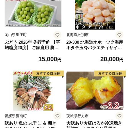
岡山県里庄町
北海道紋別市
ぶどう 2026年 先行予約 【平
20-330 北海道オホーツク海産
均糖度20度】 ご家庭用 農家
ホタテ玉冷バラエティサイズ
こだわりの シャイン マスカ
(1kg)｜ 訳あり サイズ不揃い
15,000
20,000
ット 2～3房 合計約1.2kg ブ
円
円
ドウ 葡萄 岡山県産 国産 フル
ーツ 果物 【 Nini farm 農家
直送 】
愛媛県愛南町
茨城県行方市
訳あり 魚の 丸干し ＆ 開き
★訳あり★紅はるか冷凍焼き