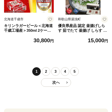
北海道千歳市
和歌山県湯浅町
キリンラガービール＜北海道
優良県産品 認定 釜揚げしら
千歳工場産＞350ml 2ケース
す 茹でたて 釜揚げ しらす 無
（48本）
着色 安心 安全 赤穂の塩 新鮮
30,800
15,000
国産 海の幸 海鮮 魚介 紀州湯
円
円
浅湾直送 まるとも海産 お取
り寄せ 和歌山県 湯浅町 送料
無料_C6035n
1
2
3
4
5
次へ