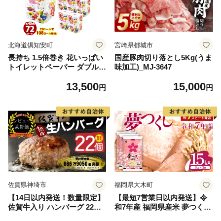
北海道倶知安町
宮崎県都城市
長持ち 1.5倍巻き 花いっぱい
国産豚肉切り落とし5Kg(うま
トイレットペーパー ダブル 4
味加工)_MJ-3647
5ｍ 計72ロール 全18種 花柄
13,500
15,000
プリント ハーブ 香り付き 日
円
円
本製 まとめ買い 防災 常備品
ペーパー エコ 日用雑貨 消耗
品 備蓄 送料無料 北海道 倶知
安町 日用品
佐賀県神埼市
福岡県大木町
【14日以内発送！数量限定】
【最短7営業日以内発送】令
佐賀牛入り ハンバーグ 22個
和7年産 福岡県産米 夢つくし
2.6kg(120g×22個)【佐賀牛 黒
15kg 精米 ※北海道・沖縄・