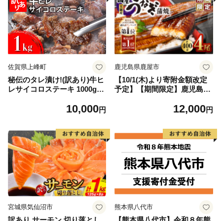
佐賀県上峰町
鹿児島県鹿屋市
秘伝のタレ漬け!(訳あり)牛ヒ
【10/1(木)より寄附金額改定
レサイコロステーキ 1000g
予定】【期間限定】鹿児島県
【B-1098-AS】
大隅産うなぎ蒲焼4尾（400
10,000
12,000
g） KN007-023
円
円
宮城県気仙沼市
熊本県八代市
訳あり サーモン 切り落とし
【熊本県八代市】令和８年熊