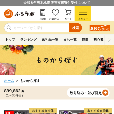
令和８年熊本地震 災害支援寄付受付について
上限額
お気に入り
カート
メニュー
検索
トップ
ランキング
返礼品一覧
まち一覧
特集
初心者ガイド
ホーム
ものから探す
899,862
件
絞り込み・並び替え
（1～30件目）