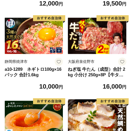
12,000
19,500
毛和牛 ブランド牛 九州 ハン
離島は配送不可
円
円
バーグ 牛肉 豚肉 国産 お弁当
おかず 惣菜 おすすめ 人気】
(H083106)
静岡県焼津市
大阪府泉佐野市
a10-1289 ネギトロ100g×16
ねぎ塩 牛たん（成型）合計 2
パック 合計1.6kg
kg 小分け 250g×8P【牛タン
牛肉 焼肉用 薄切り 訳あり サ
10,000
16,000
イズ不揃い】
円
円