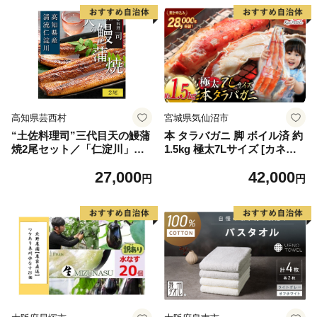
高知県芸西村
宮城県気仙沼市
“土佐料理司”三代目天の鰻蒲
本 タラバガニ 脚 ボイル済 約
焼2尾セット／「仁淀川」水
1.5kg 極太7Lサイズ [カネダ
系の地下水使用 完全無投薬養
イ 宮城県 気仙沼市 2056432
27,000
42,000
殖 国産・高知県産〈高知市共
6] カニ かに 蟹 たらばがに た
円
円
通返礼品〉うなぎ 真空パック
らば蟹 タラバ蟹 たらば タラ
（ウナギう・たれセット）
バ ボイル