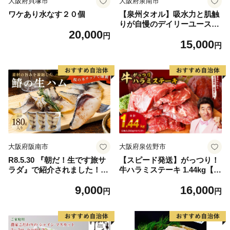
大阪府貝塚市
大阪府泉南市
ワケあり水なす２０個
【泉州タオル】吸水力と肌触
りが自慢のデイリーユースバ
20,000
スタオル オフホワイト・ライ
円
15,000
トグレー 4枚【配送不可地
円
域：北海道・沖縄・離島】
【039D-268】
大阪府阪南市
大阪府泉佐野市
R8.5.30 『朝だ！生です旅サ
【スピード発送】がっつり！
ラダ』で紹介されました！朝
牛ハラミステーキ 1.44kg【氷
日放送（ABCテレビ） 鰆の
温熟成×特製ダレ 小分け 360
9,000
16,000
生ハム ×3パック（1パックあ
g×4パック 牛肉 すてーき 焼
円
円
たり、約15g × 約4枚入）さ
くだけ 味付き 訳あり 不揃い
わら 燻製 熟成
焼肉 BBQ】