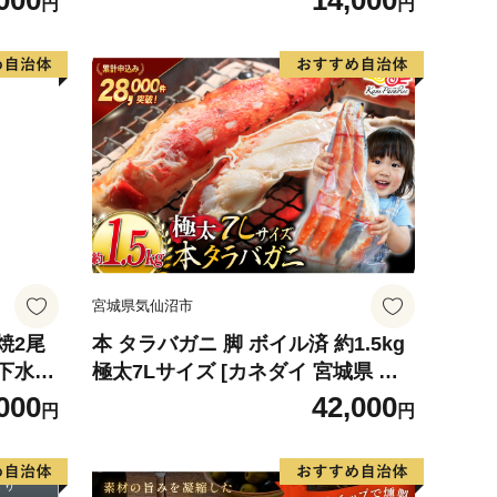
000
14,000
円
円
宮城県気仙沼市
焼2尾
本 タラバガニ 脚 ボイル済 約1.5kg
下水使
極太7Lサイズ [カネダイ 宮城県 気
知県産
仙沼市 20564326] カニ かに 蟹 たら
000
42,000
円
円
 真空
ばがに たらば蟹 タラバ蟹 たらば タ
ット）
ラバ ボイル