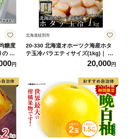
北海道紋別市
平均糖度
20-330 北海道オホーツク海産ホタ
りの シ
テ玉冷バラエティサイズ(1kg)｜ 訳
計約1.
あり サイズ不揃い
000
20,000
円
円
産 フル
 直送 】