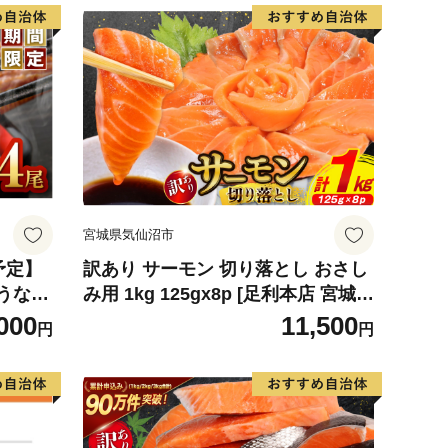
宮城県気仙沼市
予定】
訳あり サーモン 切り落とし おさし
うなぎ
み用 1kg 125gx8p [足利本店 宮城県
3
気仙沼市 20564313] 魚 魚介類 鮭 お
000
11,500
円
円
刺し身 刺し身 刺身 生 生食 個包装
チリ銀鮭 銀鮭 海鮮 海鮮丼 魚介