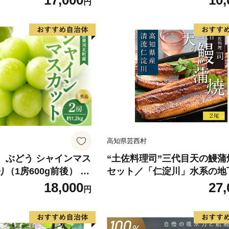
17,000
10,
円
もの フルーツ デザート
のフルーツ
高知県芸西村
】 ぶどう シャインマス
“土佐料理司”三代目天の鰻蒲
り（1房600g前後） 秀
セット／「仁淀川」水系の地
町産【山形eLab】 ka
用 完全無投薬養殖 国産・高
18,000
27,
円
〈高知市共通返礼品〉うなぎ
パック （ウナギう・たれセ