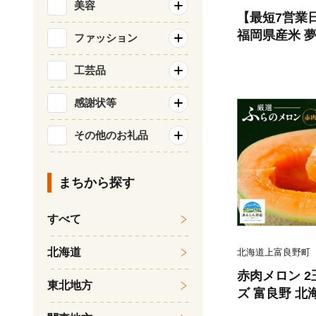
美容
【最短7営業
福岡県産米 夢つ
ファッション
北海道・沖縄
工芸品
感謝状等
その他のお礼品
まちから探す
すべて
北海道
北海道上富良野町
赤肉メロン 2
東北地方
ズ 富良野 北海
セット ファー