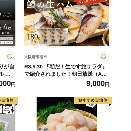
大阪府阪南市
りが自
R8.5.30 『朝だ！生です旅サラダ』
ル オ
で紹介されました！朝日放送（ABC
枚【配
テレビ） 鰆の生ハム ×3パック（1
000
9,000
円
円
離島】
パックあたり、約15g × 約4枚入）
さわら 燻製 熟成