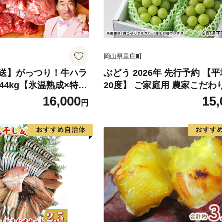
岡山県里庄町
送】がっつり！牛ハラ
ぶどう 2026年 先行予約 【
.44kg【氷温熟成×特製
20度】 ご家庭用 農家こだわ
60g×4パック 牛肉 す
ャイン マスカット 2～3房 合
16,000
15,
円
け 味付き 訳あり 不揃
2kg ブドウ 葡萄 岡山県産 国
】
ーツ 果物 【 Nini farm 農家