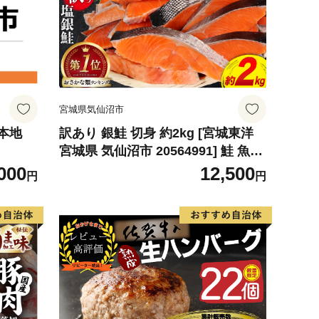
宮城県気仙沼市
本地
訳あり 銀鮭 切身 約2kg [宮城東洋
宮城県 気仙沼市 20564991] 鮭 魚介
類 海鮮 訳アリ 規格外 不揃い さけ
000
12,500
円
円
サケ 鮭切身 シャケ 切り身 冷凍 家
庭用 おかず 弁当 支援 サーモン 銀
鮭切り身 魚 わけあり