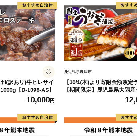
鹿児島県鹿屋市
!(訳あり)牛ヒレサイ
【10/1(木)より寄附金額改定
000g【B-1098-AS】
【期間限定】鹿児島県大隅産
蒲焼4尾（400g） KN007-02
10,000
12,
円