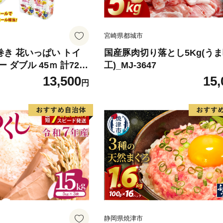
宮崎県都城市
倍巻き 花いっぱい トイ
国産豚肉切り落とし5Kg(う
 ダブル 45ｍ 計72ロ
工)_MJ-3647
 花柄 プリント ハーブ
13,500
15,
円
製 まとめ買い 防災 常
 エコ 日用雑貨 消耗品
 北海道 倶知安町 日用
静岡県焼津市