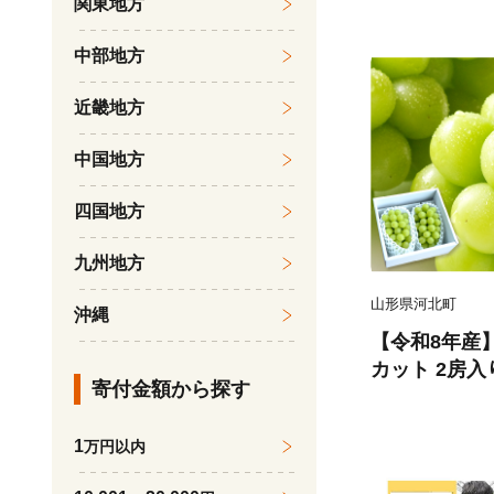
関東地方
ん 果物 くだ
旬の果物 旬
中部地方
近畿地方
中国地方
四国地方
九州地方
山形県河北町
沖縄
【令和8年産
カット 2房入
寄付金額から探す
品 山形県河北
074-023-r8
1
万円以内