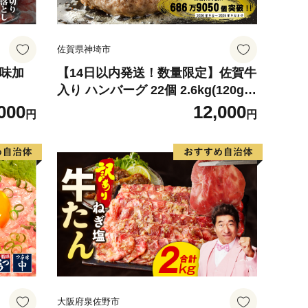
佐賀県神埼市
ま味加
【14日以内発送！数量限定】佐賀牛
入り ハンバーグ 22個 2.6kg(120g×
22個)【佐賀牛 黒毛和牛 ブランド牛
000
12,000
円
円
九州 ハンバーグ 牛肉 豚肉 国産 お
弁当 おかず 惣菜 おすすめ 人気】(H
083106)
大阪府泉佐野市