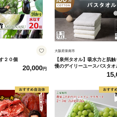
大阪府泉南市
す２０個
【泉州タオル】吸水力と肌触
慢のデイリーユースバスタオ
20,000
円
フホワイト・ライトグレー 4
15,
送不可地域：北海道・沖縄・
【039D-268】