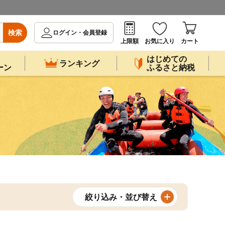
検索
ログイン・会員登録
上限額
お気に入り
カート
はじめての
ランキング
ーン
ふるさと納税
絞り込み・並び替え