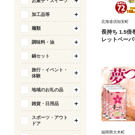
お菓子・スイーツ
加工品等
北海道倶知安町
麺類
長持ち 1.5
レットペーパー
調味料・油
ール 全18種
香り付き 日本
鍋セット
備品 ペーパー
備蓄 送料無料
旅行・イベント・
体験
品
地域のお礼の品
雑貨・日用品
スポーツ・アウト
ドア
福岡県大木町