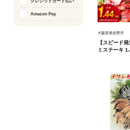
クレジットカード払い
Amazon Pay
大阪府泉佐野市
【スピード発
ミステーキ 1
ダレ 小分け 3
てーき 焼くだ
い 焼肉 BBQ