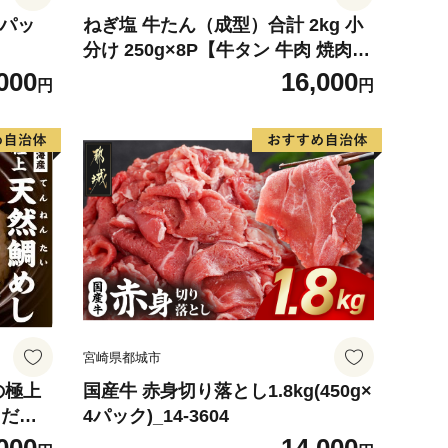
6パッ
ねぎ塩 牛たん（成型）合計 2kg 小
分け 250g×8P【牛タン 牛肉 焼肉用
薄切り 訳あり サイズ不揃い】
000
16,000
円
円
宮崎県都城市
の極上
国産牛 赤身切り落とし1.8kg(450g×
、だし
4パック)_14-3604
01】