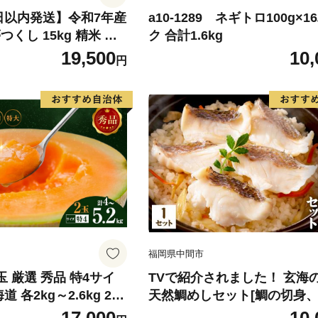
日以内発送】令和7年産
a10-1289 ネギトロ100g×1
くし 15kg 精米 ※
ク 合計1.6kg
・離島は配送不可
19,500
10,
円
福岡県中間市
玉 厳選 秀品 特4サイ
TVで紹介されました！ 玄海
道 各2kg～2.6kg 2玉
天然鯛めしセット[鯛の切身
ム富良野 メロン めろ
汁、鯛茶漬け用だし]【010-00