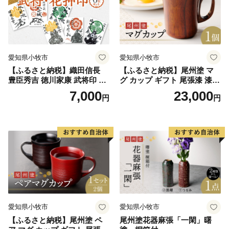
👉【国産白樺つまようじ5箱＋国産黒文字楊枝3本入り
×2個】
👉【国産白樺つまようじ10箱＋国産黒文字楊枝3本入り
×4個】
愛知県小牧市
愛知県小牧市
【ふるさと納税】織田信長
【ふるさと納税】尾州塗 マ
豊臣秀吉 徳川家康 武将印 花
グ カップ ギフト 尾張漆 漆
押印 6枚 セット イラスト 戦
漆器 漆器工芸 工芸品 芸術性
7,000
23,000
円
円
国 武将 小牧山城 墨絵 龍画師
実用性 抗菌性 美味しく安全
書道アーティスト 池谷公智
な食事 手作り 贈答用 くつろ
渾身の一作 作品 雑貨 工芸品
ぎ おうち時間 プレゼント 抗
グッズ 愛知県 小牧市 お取り
ウイルス効果 お取り寄せ 愛
寄せ 送料無料
知県 小牧市 送料無料
愛知県小牧市
愛知県小牧市
【ふるさと納税】尾州塗 ペ
尾州塗花器麻張「一閑」曙