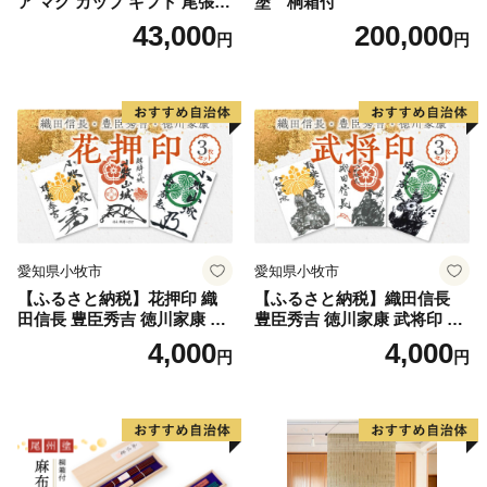
ア マグ カップ ギフト 尾張漆
塗 桐箱付
漆 漆器 漆器工芸 工芸品 芸術
43,000
200,000
円
円
性 実用性 抗菌性 美味しく安
全な食事 手作り 贈答用 くつ
ろぎ おうち時間 プレゼント
抗ウイルス効果 お取り寄せ
愛知県 小牧市 送料無料
愛知県小牧市
愛知県小牧市
【ふるさと納税】花押印 織
【ふるさと納税】織田信長
田信長 豊臣秀吉 徳川家康 3
豊臣秀吉 徳川家康 武将印 3
枚 セット 戦国 武将 小牧山城
枚 セット イラスト 戦国 武将
4,000
4,000
円
円
墨絵 龍画師 書道アーティス
小牧山城 墨絵 龍画師 書道ア
ト 池谷公智 渾身の一作 作品
ーティスト 池谷公智 渾身の
雑貨 工芸品 グッズ 愛知県 小
一作 作品 雑貨 工芸品 グッズ
牧市 お取り寄せ 送料無料
愛知県 小牧市 お取り寄せ 送
料無料