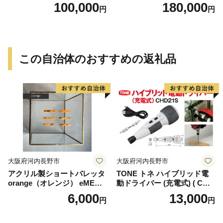
6)
(147)
100,000
180,000
円
円
この自治体のおすすめの返礼品
大阪府河内長野市
大阪府河内長野市
アクリル製ショートバレッタ
TONE トネ ハイブリッド電
orange（オレンジ） eME b
動ドライバー (充電式) ( CHD
arretta 2 short 髪留め ヘアク
21S ) 15001-40000406 ｜ 工
6,000
13,000
円
円
リップ ヘアアクセサリー こ
具 整備士 自動車 バイク DIY
だわりの逸品 地域特産品 ギ
メンテナンス
フト 自分用 人気 おすすめ