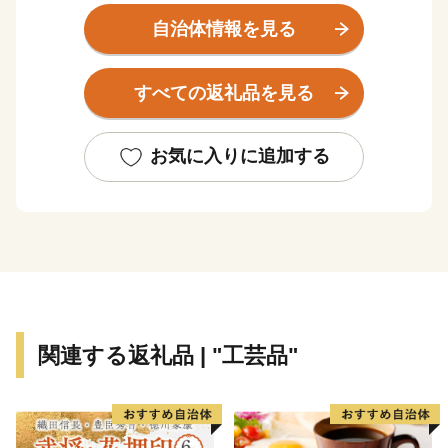
自治体情報を見る
河内長野市は大阪府の南東、面積の7割は森林という
「自然豊かなまち」です。 市の玄関口「河内長野駅」
すべての返礼品を見る
へは南海高野線なんば駅から電車で約30分。市街地から
少し離れると、滝畑ダムの上流に大小様々な滝が流れ、
キャンプに最適。標高897メートルの岩湧山山頂は、秋
お気に入りに追加する
になるとススキの宝庫に。 市内には多くの文化財が現
存し、その数は全国でも有数。また、市内を高野街道が
縦断し、歴史の舞台となった寺社や山城が遺されるなど
の本市の特性をふまえて、令和元年に「中世に出逢える
まち～千年にわたり護られてきた中世文化遺産の宝庫
～」、令和２年に「女性とともに今に息づく女人高野～
時を超え、時に合わせて見守り続ける癒しの聖地～」と
関連する返礼品 | "工芸品"
いうタイトルで申請したストーリーが、文化庁より日本
遺産に認定されました。
★ABCテレビのニュース情報番組「newsおかえり」で
純国産楊枝セットが紹介されました！