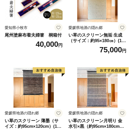
愛知県小牧市
愛媛県地酒の隠れ郷
尾州塗麻布着夫婦箸 桐箱付
い草のスクリーン無垢 生成
（サイズ：約95×180㎝）(14
40,000
円
3)
75,000
円
愛媛県地酒の隠れ郷
愛媛県地酒の隠れ郷
い草のスクリーン 薄墨（サ
い草のスクリーン月明り 金
イズ：約95cm×120cm）(14
水引×黒（約95cm×180cm）