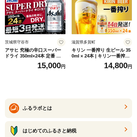
ソーダ割り アルコール ロッ
ク ソーダ ジントニック 】
茨城県守谷市
滋賀県多賀町
アサヒ 究極の辛口スーパー
キリン 一番搾り 生ビール 35
ドライ 350ml×24本 定番 ビー
0ml × 24本 | キリン一番搾り
ル 缶ビール 酒 お酒 アルコー
キリンビール 一番搾り ビー
15,000
14,800
円
円
ル 辛口
ル 24缶 きりんいちばんしぼ
り キリン一番搾り びーる 1
ケース 24缶 24本 キリン一番
搾り KIRIN きりん 麒麟 キリ
ン一番搾り いちばんしぼり
キリン一番搾り 父の日 ちち
の日
ふるラボとは
はじめてのふるさと納税