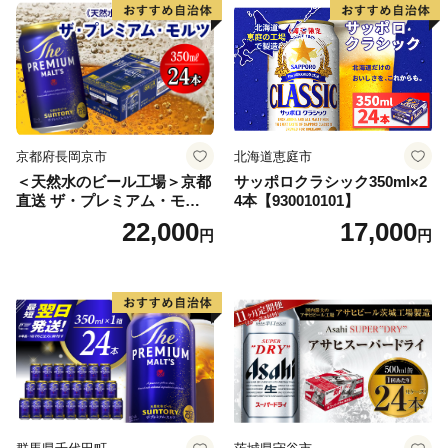
口 送料無料 カメイ 本宮市
【07214-0206】
京都府長岡京市
北海道恵庭市
＜天然水のビール工場＞京都
サッポロクラシック350ml×2
直送 ザ・プレミアム・モル
4本【930010101】
ツ 350ml×24本 プレモル [149
22,000
17,000
円
円
5]