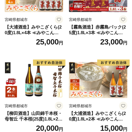
宮崎県都城市
宮崎県都城市
【大浦酒造】みやこざくら(2
【霧島酒造】赤霧島パック(2
0度)1.8L×4本 ≪みやこんじょ
5度)1.8L×3本 ≪みやこんじょ
特急便≫_AD-0771
特急便≫_23-07-K03P-1800-3
25,000
23,000
円
円
-Q
宮崎県都城市
宮崎県都城市
【柳田酒造】山田錦千本桜・
【大浦酒造】みやこざくら(2
母智丘 千本桜(25度)1.8L×2本
0度)1.8L×2本 ≪みやこんじょ
≪みやこんじょ特急便≫_AC
特急便≫_MJ-0771
20,000
15,000
円
円
-0751