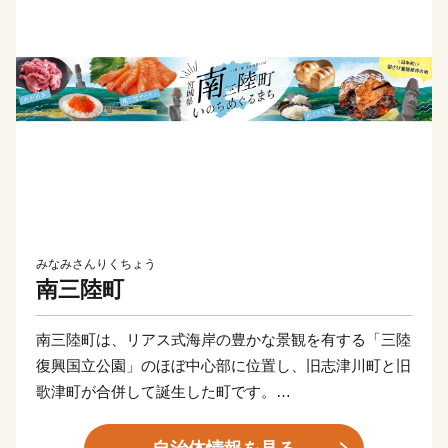
みなみさんりくちょう
南三陸町
南三陸町は、リアス式海岸の豊かな景観を有する「三陸
復興国立公園」のほぼ中心部に位置し、旧志津川町と旧
歌津町が合併して誕生した町です。
親しまれ愛されてきた当町は、平成23年3月11日に発生
した東日本大震災により甚大な被害を受けました。これ