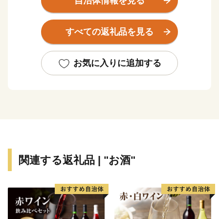
自治体情報を見る
まで、全国・世界中の皆様から多大なご支援をいただき
ながら、町の歴史と記憶、さらには東日本大震災の教訓
すべての返礼品を見る
を踏まえつつ、防災集団移転促進事業などのハード整備
を行い、安全・安心なまちの基盤を構築することができ
ました。
お気に入りに追加する
生まれ育ったかけがえのない「故郷」としてまた「第二
の故郷」として、多くの皆様に南三陸町のまちづくりに
参加していただきたいと思いますので、ご支援とご協力
をお願いいたします。
関連する返礼品 | "お酒"