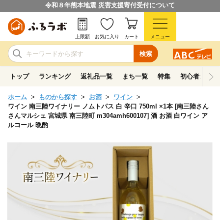
令和８年熊本地震 災害支援寄付受付について
上限額
お気に入り
カート
メニュー
検索
トップ
ランキング
返礼品一覧
まち一覧
特集
初心者ガイド
ホーム
ものから探す
お酒
ワイン
ワイン 南三陸ワイナリー ノムトパス 白 辛口 750ml ×1本 [南三陸さん
さんマルシェ 宮城県 南三陸町 m304amh600107] 酒 お酒 白ワイン ア
ルコール 晩酌