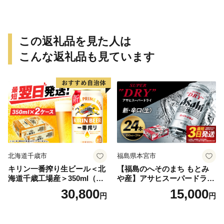
この返礼品を見た人は
こんな返礼品も見ています
北海道千歳市
福島県本宮市
キリン一番搾り生ビール＜北
【福島のへそのまち もとみ
海道千歳工場産＞350ml（24
や産】アサヒスーパードライ
本） 2ケース
350ml×24本 合計8.4L 1ケー
30,800
15,000
円
円
ス アルコール度数5% 缶ビー
ル お酒 ビール アサヒ スーパ
ードライ super dry 24缶 辛