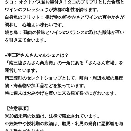
タコ： オクトパス君お墨付き！タコのプリプリとした食感と
ワインのフレッシュさが抜群の相性を誇ります。
白身魚のフリット： 揚げ物の軽やかさとワインの爽やかさが
調和し、心地よい味わいです。
焼き鳥： 鶏肉の旨味とワインのバランスの取れた酸味が互い
を引き立て合います。
●南三陸さんさんマルシェとは？
「南三陸さんさん商店街」の一角にある「さんさん市場」を
運営しています。
南三陸町のセレクトショップとして、町内・周辺地域の農産
物・海産物や加工品などを扱っています。
特に週末はおみやげを買いに来る観光客でにぎわいます。
【注意事項】
※20歳未満の飲酒は、法律で禁止されています。
※妊娠中や授乳期の飲酒は、胎児・乳児の発育に悪影響を与