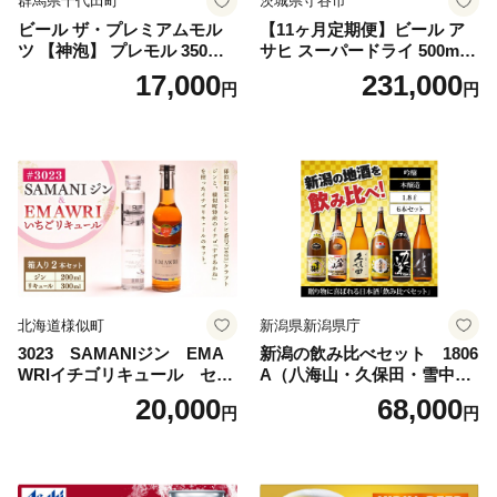
群馬県千代田町
茨城県守谷市
ビール ザ・プレミアムモル
【11ヶ月定期便】ビール ア
ツ 【神泡】 プレモル 350ml
サヒ スーパードライ 500ml 2
× 24本 サントリー〈天然水の
4本 1ケース×11ヶ月 | アサヒ
17,000
231,000
円
円
ビール工場〉群馬※沖縄・離
ビール 究極の辛口 酒 お酒 ア
島地域へのお届け不可
ルコール 生ビール Asahi ア
サヒビール スーパードライ s
uper dry 11回 缶ビール 缶 ギ
フト 内祝い 茨城県守谷市 送
料無料
北海道様似町
新潟県新潟県庁
3023 SAMANIジン EMA
新潟の飲み比べセット 1806
WRIイチゴリキュール セッ
A（八海山・久保田・雪中
ト（箱入り）【大人の味 酒
梅・越乃寒梅・かたふね・千
20,000
68,000
円
円
お酒 洋酒 スピリッツ クラフ
代の光）
トジン 国産 sake SAKE gin
GIN liqueur LIQUEUR お酒
セット 詰め合わせ カクテル