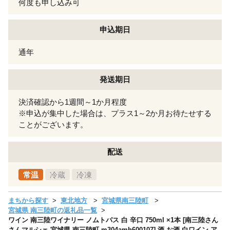
何度も申し込み可
申込期日
通年
発送期日
決済確認から1週間～1か月程度
※申込が集中した場合は、プラス1～2か月お待たせする
ことがございます。
配送
常温
冷蔵
冷凍
まちから探す
東北地方
宮城県南三陸町
宮城県 南三陸町の返礼品一覧
ワイン 南三陸ワイナリー ノムトパス 白 辛口 750ml ×1本 [南三陸さん
さんマルシェ 宮城県 南三陸町 m304amh600107] 酒 お酒 白ワイン ア