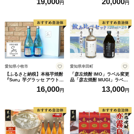
19,000
20,000
円
円
愛知県小牧市
愛知県幸田町
【ふるさと納税】本格芋焼酎
「彦左焼酎 IMO」ラベル変更
『Sun』芋グラッセ アウトド
品「彦左焼酎 MUGI」ラベル
ア ソロキャンプ ベランピン
変更品 飲み比べ セット 合計
16,000
13,000
円
円
グ 巣ごもり 就労支援
2本 720ml×各1本 25度 焼酎
お酒 麦焼酎 芋焼酎