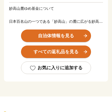
妙高山麓ゆめ基金について
日本百名山の一つである「妙高山」の麓に広がる妙高市
は、新潟県の南西部に位置し、四季の変化に富んだ自然
豊かなまちです。
自治体情報を見る
平成27年3月に誕生した「妙高戸隠連山国立公園」は、
火山性の山々と非火山性の山々で構成されており、山麓
すべての返礼品を見る
に点在する高原や湖沼が一体となった景観が大きな魅力
です。
これら豊かな大自然に手軽に触れることができる登山や
お気に入りに追加する
トレッキングをはじめ、多様な効能を持つ7つの温泉郷
や、良質な雪をお楽しみいただけるウィンタースポーツ
など、毎年、国内外より多くの方からお越しいただいて
おります。
このページをご覧になられた多くの皆さまのご来訪を心
よりお待ち申し上げるとともに、ふるさと納税によるご