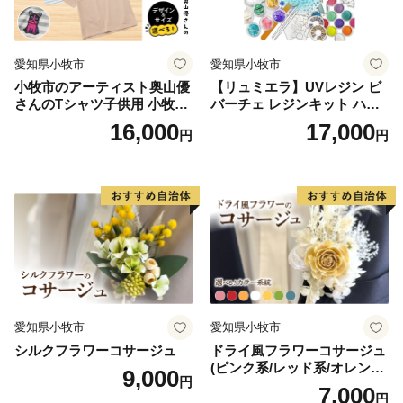
認いただけます。
https://furusato-madoguchi.jp/service/myoko/
愛知県小牧市
愛知県小牧市
小牧市のアーティスト奥山優
【リュミエラ】UVレジン ビ
≪郵送先≫
さんのTシャツ子供用 小牧市
バーチェ レジンキット ハン
〒999-3511 山形県西村山郡河北町谷地字砂田143-1
制70周年記念
ドメイド レジンクラフト ア
16,000
17,000
円
円
新潟県妙高市ふるさと納税サポート室 宛て
クセサリーキット 手作り セ
ット レジン LEDライト
＜ふるさと納税サポート室＞ 電話番号 050-8888-8764
【受付時間】午前9時～午後6時（土・日・祝除く）
愛知県小牧市
愛知県小牧市
シルクフラワーコサージュ
ドライ風フラワーコサージュ
(ピンク系/レッド系/オレンジ
9,000
円
系/ホワイト系/イエロー系/グ
7,000
円
リーン系/ブルー系）