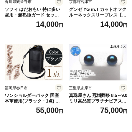
香川県観音寺市
京都府宮津市
ソフィ はだおもい 特に多い
グンゼ YG in.T カットオフク
昼用・超熟睡ガード セット
ルーネックスリーブレス【Y
羽付き ナプキン 生理用品 サ
V2618P】Lサイズ クリアベ
14,000
14,000
円
円
ニタリー ユニ・チャーム
ージュ3枚セット [№5716-04
32]
福岡県春日市
三重県志摩市
ワンショルダーバック 国産
真珠屋さん 冠婚葬祭 8.5～9.0
本革使用(ブラック・1点) 鞄
ミリ高品質プラチナピアス P
バック バッグ カバン レザー
t900 志摩産アコヤ真珠 ブラ
55,000
75,000
円
円
国産 日本製 牛革 黒 革 革製
ックパール 黒真珠
品 手作り 男性 女性 レディー
ス メンズ【ksg1307-bk】【Z
enis】