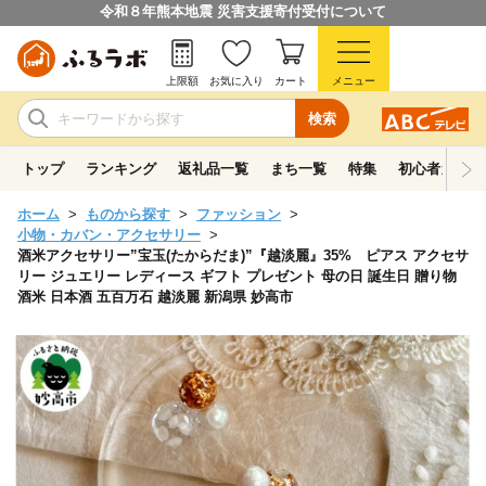
令和８年熊本地震 災害支援寄付受付について
上限額
お気に入り
カート
メニュー
検索
トップ
ランキング
返礼品一覧
まち一覧
特集
初心者ガイド
ホーム
ものから探す
ファッション
小物・カバン・アクセサリー
酒米アクセサリー”宝玉(たからだま)”『越淡麗』35% ピアス アクセサ
リー ジュエリー レディース ギフト プレゼント 母の日 誕生日 贈り物
酒米 日本酒 五百万石 越淡麗 新潟県 妙高市