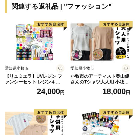
支援・ご協力のほど、よろしくお願いいたします。
関連する返礼品 | "ファッション"
【ご注意】
※特典の送付は、妙高市外にお住まいの方に限らせてい
ただきます。
※寄附につきましては、年度内の回数制限は現在設けて
おりません。
※寄付確認後、順次発送（なるべく早く発送を心がけま
すが、１か月程度かかる場合もございます。）
愛知県小牧市
愛知県小牧市
※特典商品の写真はイメージです。
【リュミエラ】UVレジン フ
小牧市のアーティスト奥山優
ァンシーセット レジンキッ
さんのTシャツ大人用 小牧市
【 ワンストップ特例制度をご利用の皆様へ 】
ト ハンドメイド レジンクラ
制70周年記念
24,000
18,000
円
円
フト アクセサリーキット 手
「ふるさと納税ワンストップ特例制度」をご利用頂く場
作り セット レジン LEDライ
合、後日「寄附受領証明書」と「ワンストップ特例申請
ト
書」を
同封してお送り致しますので、新潟県妙高市ふるさと納
税サポート室まで郵送ください。
☆下記URLより、ワンストップ特例申請の受付状況が確