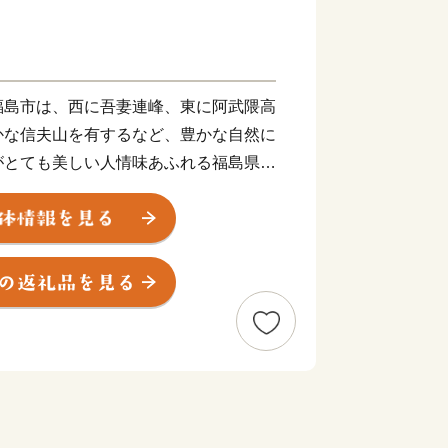
島市は、西に吾妻連峰、東に阿武隈高
かな信夫山を有するなど、豊かな自然に
がとても美しい人情味あふれる福島県の
たという歴史と伝統に培われた「飯坂
水芭蕉の里「土湯温泉」や奥州三高湯の
高湯温泉」といったそれぞれに特色のあ
、初夏のサクランボにはじまり、夏のモ
冬のリンゴなど、一年中くだものの絶え
として全国の皆様に親しまれておりま