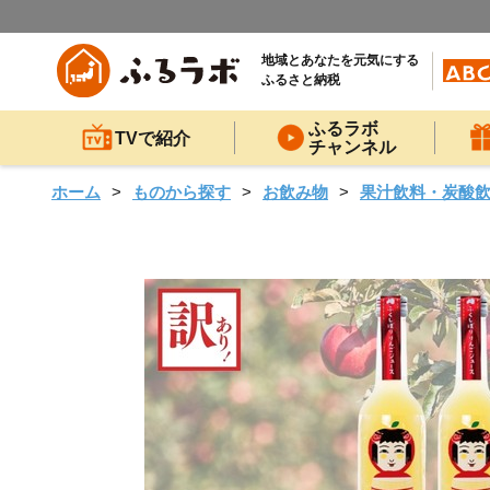
地域とあなたを元気にする
ふるさと納税
ふるラボ
TVで紹介
チャンネル
ホーム
ものから探す
お飲み物
果汁飲料・炭酸