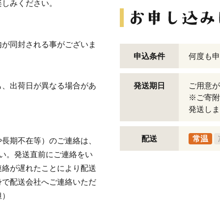
楽しみください。
内が同封される事がございま
申込条件
何度も申
も、出荷日が異なる場合があ
発送期日
ご用意が
※ご寄附
発送しま
配送
常温
や長期不在等）のご連絡は、
い。発送直前にご連絡をい
連絡が遅れたことにより配送
身で配送会社へご連絡いただ
担）