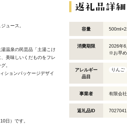
ュジュース。
容量
500ml×
消費期限
2026年
土湯温泉の民芸品「土湯こけ
※お早め
に、美味しいくだものをフレ
ング。
りんご
アレルギー
ペティションパッケージデザイ
品目
事業者
有限会社
返礼品ID
7027041
10日）です。