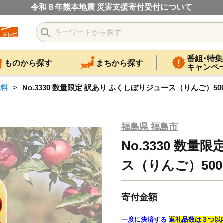
令和８年熊本地震 災害支援寄付受付について
番組･特集
ものから探す
まちから探す
キャンペ
飲料
No.3330 数量限定 訳あり ふくしぼりジュース（りんご）500m
福島県 福島市
No.3330 数
ス（りんご）500m
寄付金額
一度に決済する
返礼品数は３つ以