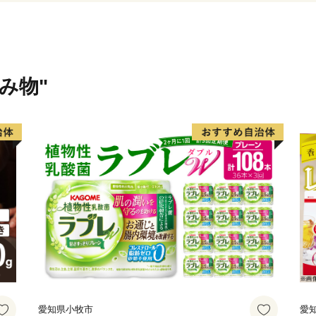
飲み物"
愛知県小牧市
愛