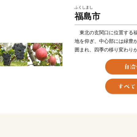
ふくしまし
福島市
東北の玄関口に位置する福
地を仰ぎ、中心部には緑豊
囲まれ、四季の移り変わり
県都です。
また、俳聖松尾芭蕉も訪れ
温泉」をはじめ、こけしと
一つに数えられる温泉郷「
る温泉地を有しているほか
モ、秋のナシやブドウ、初
ない「くだものの宝石箱」
す。