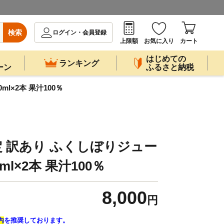
検索
ログイン・会員登録
上限額
お気に入り
カート
はじめての
ランキング
ーン
ふるさと納税
l×2本 果汁100％
量限定 訳あり ふくしぼりジュー
l×2本 果汁100％
8,000
円
内
を推奨しております。