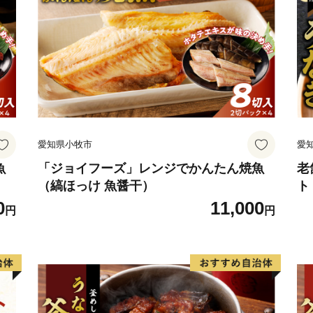
す。
＝＝＝＝＝＝＝＝＝＝＝＝
※錦江町は、ふるさと納税
プに委託しています。
お寄せいただきました個人
事業者が寄附金の受付及び
愛知県小牧市
愛
であり、それ以外の目的で
※ご寄附をいただいた方に
魚
「ジョイフーズ」レンジでかんたん焼魚
老
（縞ほっけ 魚醤干）
ト
め情報などをメールでご連
0
11,000
円
円
【お問合せ先】
錦江町ふるさと納税事務局
TEL：050-8894-0563
Mail：furusato-kinko@a-zero
営業時間：9:00～17:00