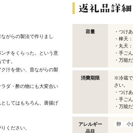
容量
・つけあ
昔ながらの製法で作りまし
・棒天：
・丸天：
パンチをくらった。という意
・手ごん
・万能だれ
品です。
アク汁を使い、昔ながらの製
消費期限
※冷蔵で
さい。
サラダ・酢の物にも大変合い
・つけあ
・手ごん
れとしてはもちろん、唐揚げ
・万能だ
卵
小
アレルギー
がりください。
品目