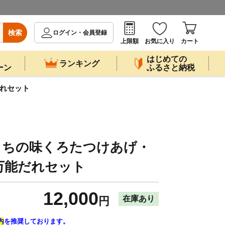
検索
ログイン・会員登録
上限額
お気に入り
カート
はじめての
ランキング
ーン
ふるさと納税
だれセット
 ほりうちの味くろたつけあげ・
万能だれセット
12,000
在庫あり
円
内
を推奨しております。