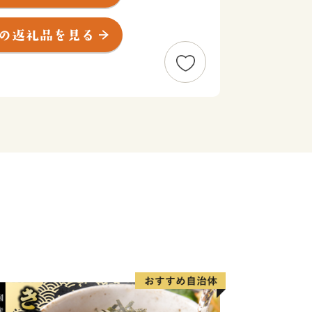
物、質の高いお肉、新鮮な海の幸、そし
に並ぶほとんどの食材が町内で生産され
幸せに」暮らせる町へ】
、錦江町でも人口減少や少子高齢化、ラ
、生活を取り巻く環境は大きく変化して
変化の激しい世の中であっても、この町
、そして豊かな自然がともに元気である
と私たちは信じています。
人まで、また新しく移住してきた人も含
く幸せに」暮らせる町を目指し、未来に
践しています。
い寄付金は、この町の未来を担う人づく
りのために大切に活用させていただきま