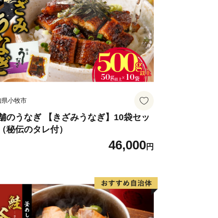
＝＝＝＝＝＝＝＝＝
に関する事務を株式会社エーゼログルー
情報は、錦江町および錦江町が委託する
入金に係る確認・連絡等に利用するもの
知県小牧市
使用するものではありません。
は、錦江町より重要なお知らせやおすす
舗のうなぎ 【きざみうなぎ】10袋セッ
（秘伝のタレ付）
絡する場合があります。
46,000
円
（ふるさと納税専用窓口）
.co.jp