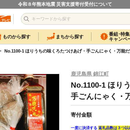
令和８年熊本地震 災害支援寄付受付について
番組･特集
ものから探す
まちから探す
キャンペ
No.1100-1 ほりうちの味くろたつけあげ・手ごんにゃく・万能
鹿児島県 錦江町
No.1100-1
手ごんにゃく・
寄付金額
一度に決済する
返礼品数は３つ以