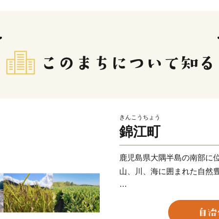
きんこうちょう
錦江町
鹿児島県大隅半島の南部に
山、川、海に囲まれた自然
【 豊かな自然が育む「食の
海沿いから山手まで標高差