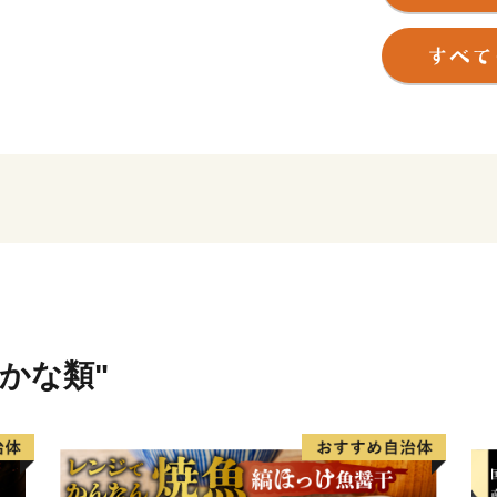
産業が盛んです。野菜や果
てお米にいたるまで、食卓
ています。
【全ての人が「自分らしく
全国の多くの地域と同様に
イフスタイルの多様化など
います。
しかし、たとえどのような
で暮らす様々な世代の人々
ことが、町の活力に繋がる
錦江町では、子どもから大
さかな類"
めた「全ての人が自分らし
向けた様々な取り組みを実
みなさまからいただく温か
りや、持続可能な地域づく