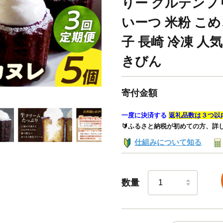
りー グルテンフ
いーつ 米粉 こめ
子 長崎 冷凍 人
きびん
寄付金額
一度に決済する
返礼品数は３つ以
🔰ふるさと納税が初めての方、詳
仕組みについて知る
数量