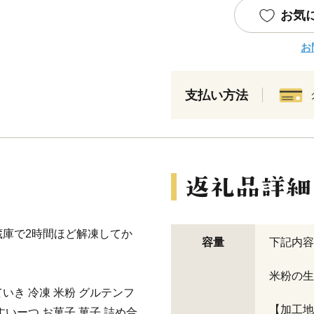
お気
お
支払い方法
庫で2時間ほど解凍してか
容量
下記内容
米粉の生
いき 冷凍 米粉 グルテンフ
【加工地
すいーつ お菓子 菓子 詰め合