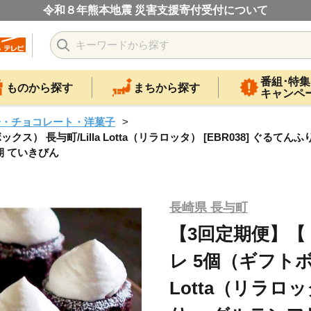
令和８年熊本地震 災害支援寄付受付について
番組･特集
ものから探す
まちから探す
キャンペ
子・チョコレート・洋菓子
） 長与町/Lilla Lotta（リラロッタ） [EBR038] ぐるて
期 ていきびん
長崎県 長与町
【3回定期便】【
レ 5個（ギフトボッ
Lotta（リラロッ