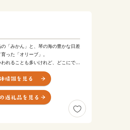
品の「みかん」と、琴の海の豊かな日差
て育った「オリーブ」。
いわれることも多いけれど、どこにでも
かない景色があります。
られた、住みやすさが自慢の風光明媚な町で
て、お礼の品を贈呈いたします。
す寄附金につきましては、「住みたい
った幸福度日本一のまち」を目指して大