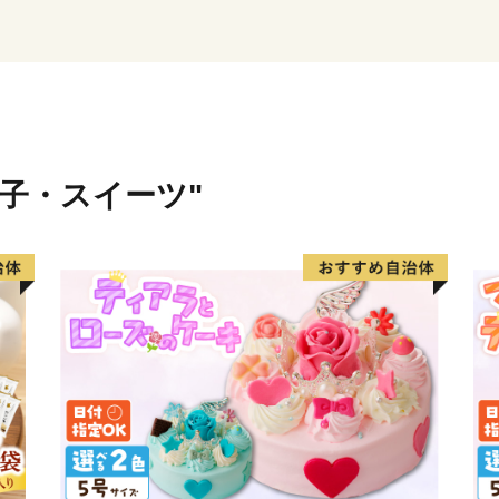
切に活用させていただきま
皆様からの応援よろしくお
※本町は総務省の指定を受
菓子・スイーツ"
【重要】2024/09/26よ
日頃より長与町をご支援い
2023年10月からのふるさと
より返礼品の寄附金額を変
長与町では、国の定めるル
力あふれる返礼品をお届け
皆様にはご理解いただきま
りますと幸いでございます