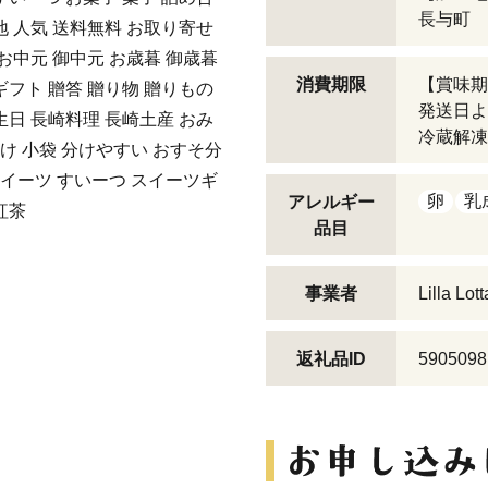
長与町
地 人気 送料無料 お取り寄せ
 お中元 御中元 お歳暮 御歳暮
消費期限
【賞味期
ギフト 贈答 贈り物 贈りもの
発送日よ
生日 長崎料理 長崎土産 おみ
冷蔵解凍
分け 小袋 分けやすい おすそ分
 スイーツ すいーつ スイーツギ
卵
乳
アレルギー
紅茶
品目
事業者
Lilla Lott
返礼品ID
5905098