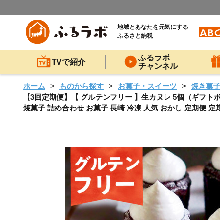
地域とあなたを元気にする
ふるさと納税
ふるラボ
TVで紹介
チャンネル
ホーム
ものから探す
お菓子・スイーツ
焼き菓
【3回定期便】【 グルテンフリー 】生カヌレ 5個（ギフトボックス
焼菓子 詰め合わせ お菓子 長崎 冷凍 人気 おかし 定期便 定