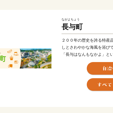
ながよちょう
長与町
２００年の歴史を誇る特産
しとさわやかな海風を浴び
「長与はなんもなかよ」と
あるような、でもここにし
“自然美” “造形美” に彩
す。
そんな長与町より心をこめ
皆さまから応援いただきま
住み続けたい 住んでよか