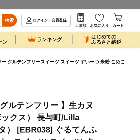
検索
ログイン・会員登録
上限額
お気に入り
カート
はじめての
ランキング
ーン
ふるさと納税
んふりー グルテンフリースイーツ スイーツ すいーつ 米粉 こめこ
 グルテンフリー 】生カヌ
クス） 長与町/Lilla
タ） [EBR038] ぐるてんふ