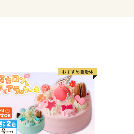
す。
願いいたします。
けた適正な地方団体です。
り寄附額変更のお知らせ
ただき、誠にありがとうございます。
納税制度改正に伴い、2024年9月26日
更させていただく運びとなりました。
ールを順守し、今後もより多くの方へ魅
できるよう努めてまいります。
すとともに、今後も変わらぬご支援を賜
。