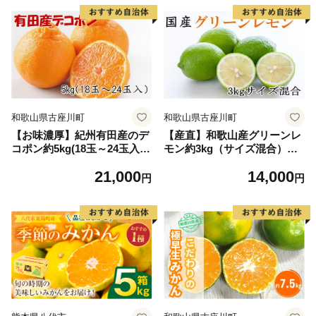
和歌山県古座川町
和歌山県古座川町
【お味濃厚】紀州有田産のデ
【産直】和歌山産グリーンレ
コポン約5kg(18玉～24玉入
モン約3kg（サイズ混合）※2
り・青秀以上) ※2027年2月中
026年10月中旬～2026年11月
21,000
14,000
旬～2027年3月中旬頃順次発
上旬頃より順次発送【tec506
円
円
送【tec810B】
A】