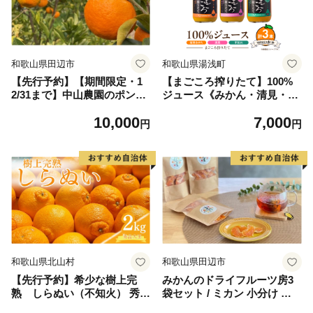
和歌山県田辺市
和歌山県湯浅町
【先行予約】【期間限定・1
【まごころ搾りたて】100%
2/31まで】中山農園のポンカ
ジュース《みかん・清見・不
ン 1kgとドライフルーツのセ
知火》180ml 各1本 計3本
10,000
7,000
ット ※1月以降順次発送予定
贈答用_ZE6442
円
円
※ / 和歌山県 ポンカン ぽん
かん フルーツ 果物 柑橘 田辺
市 イチジク いちじく 無花果
【nak027】
和歌山県北山村
和歌山県田辺市
【先行予約】希少な樹上完
みかんのドライフルーツ房3
熟 しらぬい（不知火） 秀品
袋セット / ミカン 小分け セ
大玉 約2kg(6個) 2027年2月末
ット おやつ 柑橘 田辺市 和歌