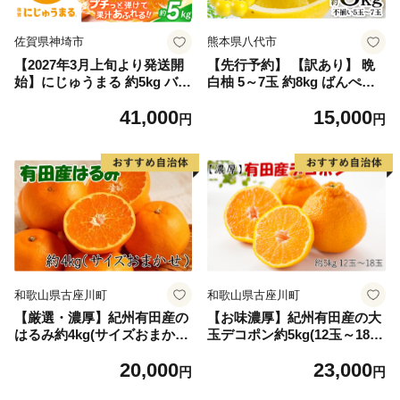
佐賀県神埼市
熊本県八代市
【2027年3月上旬より発送開
【先行予約】 【訳あり】 晩
始】にじゅうまる 約5kg バラ
白柚 5～7玉 約8kg ばんぺい
入り【佐賀県 みかん 柑橘 果
ゆ 果物 果実 くだもの フルー
41,000
15,000
物 くだもの フルーツ】(H116
ツ 柑橘 柑橘類 熊本県 八代市
円
円
162)
【2027年1月上旬より順次発
送】
和歌山県古座川町
和歌山県古座川町
【厳選・濃厚】紀州有田産の
【お味濃厚】紀州有田産の大
はるみ約4kg(サイズおまか
玉デコポン約5kg(12玉～18玉
せ) ※2027年1月下旬～2027
入り・青秀以上) ※2027年1月
20,000
23,000
年2月中旬頃より順次発送【t
中旬～2027年3月中旬頃順次
円
円
ec820B】
発送【tec811B】