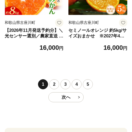
和歌山県古座川町
和歌山県古座川町
【2026年11月発送予約分】＼
セミノールオレンジ 約5kg/サ
光センサー選別／農家直送 こ
イズおまかせ ※2027年4月
だわりの完熟有田みかん 約8
中旬～2027年5月下旬頃に順
16,000
16,000
kg＋150g(傷み補償分) 【ご家
次発送予定(お届け日指定不
円
円
庭用】【11月発送】【nuk10
可) 紀伊国屋文左衛門本
0-11C】
舗 【kztb481B】
1
2
3
4
5
次へ