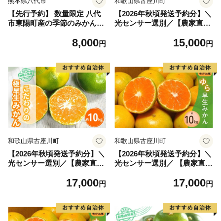
熊本県八代市
和歌山県古座川町
【先行予約】 数量限定 八代
【2026年秋頃発送予約分】＼
市東陽町産の季節のみかん5k
光センサー選別／【農家直
g みかん 柑橘 フルーツ 果物
送】こだわりの極早生みかん
8,000
15,000
果実 ミカン 蜜柑 熊本県 八代
約7.5kg 【数量限定】 有機質
円
円
市 【2026年9月下旬より順次
肥料100% サイズ混合 ※2026
発送】
年10月～11月に順次発送予定
（お届け日指定不可）【nuk1
36E】
和歌山県古座川町
和歌山県古座川町
【2026年秋頃発送予約分】＼
【2026年秋頃発送予約分】＼
光センサー選別／【農家直
光センサー選別／ 【農家直
送】こだわりの極早生みかん
送】甘くて濃厚！希少品種 ご
17,000
17,000
約10kg 【数量限定】 有機質
家庭用 ゆら早生みかん 約10k
円
円
肥料100% サイズ混合 ※2026
g 有機質肥料100% ※2026
年10月～11月に順次発送予定
年10月～11月に順次発送予定
（お届け日指定不可）【nuk1
（お届け日指定不可）【nuk1
35E】
10D】