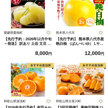
愛媛県愛南町
熊本県八代市
【先行予約：2026年12月中旬
【先行予約】 熊本県八代市産
～発送】 訳あり 土佐 文旦 8k
晩白柚 （ばんぺいゆ） Lサイ
g (Mサイズ以上サイズミック
ズ 2玉 柑橘 みかん 果物 くだ
8,000
12,000
ス) 8000円 わけあり ぶんたん
もの フルーツ おやつ 特産 熊
円
円
みかん mikan 蜜柑 ミカン 土
本県 八代市 【2026年12月上
佐文旦 家庭用 産地直送 国産
旬より順次発送】
農家直送 期間限定 特産品 サ
イズミックス くらもとファー
ム 愛南町 愛媛県
和歌山県湯浅町
和歌山県古座川町
【2026年先行予約】有田みか
【3回定期便】 果物定期便 ひ