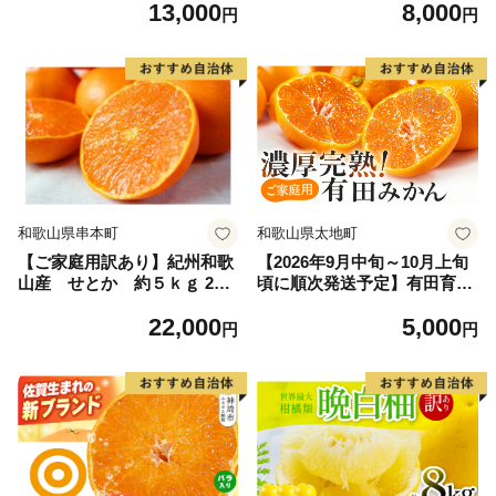
13,000
8,000
～2027年4月中３月末頃に順
山県【nak001】
円
円
次発送予定（お届け日指定不
可）/ 和歌山 みかん しらぬい
不知火 フルーツ 柑橘 蜜柑 果
物 くだもの【kiy001A】
和歌山県串本町
和歌山県太地町
【ご家庭用訳あり】紀州和歌
【2026年9月中旬～10月上旬
山産 せとか 約５ｋｇ 202
頃に順次発送予定】有田育ち
7年2月中旬頃〜3月中旬頃発
の完熟有田みかん 家庭用 サ
22,000
5,000
送 【先行予約】【みかん】
イズ混合(2S～2L) 約2.2kg
円
円
【uot748】
(2kg+200g)【ard201A-09】