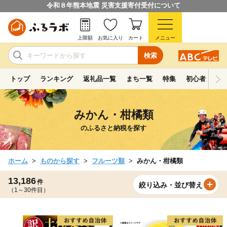
令和８年熊本地震 災害支援寄付受付について
上限額
お気に入り
カート
メニュー
検索
トップ
ランキング
返礼品一覧
まち一覧
特集
初心者ガイド
みかん・柑橘類
のふるさと納税を探す
ホーム
ものから探す
フルーツ類
みかん・柑橘類
13,186
件
絞り込み・並び替え
（1～30件目）