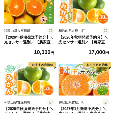
和歌山県古座川町
和歌山県古座川町
【2026年秋頃発送予約分】＼
【2026年秋頃発送予約分】＼
光センサー選別／ 【農家直
光センサー選別／ 【農家直
送】甘くて濃厚！希少品種 ご
送】先行予約 こだわりの青切
10,000
17,000
家庭用 ゆら早生みかん 約5
りみかん 約10kg 有機質肥料1
円
円
kg サイズ混合 有機質肥料1
00% サイズ混合 ※2026
00% ※2026年10月上旬より
年9月～10月に順次発送予定
順次発送予定（お届け日指定
（お届け日指定不可） みかん
不可）【nuk109F】
柑橘類【nuk108F】
和歌山県古座川町
和歌山県古座川町
【2026年秋頃発送予約分】＼
【2027年1月発送予約分】＼