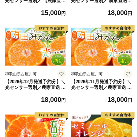
光センサー選別／ 【農家直
光センサー選別／ 農家直送
送】先行予約 こだわりの青切
こだわりの 完熟 有田みかん
15,000
18,000
りみかん 約7.5kg 有機質肥料
約10kg＋150g(傷み補償分)
円
円
100% サイズ混合 ※2026
【ご家庭用】【1月発送】 有
年9月～10月に順次発送（お
機質肥料100% 有田みかん み
届け日指定不可） みかん 柑
かん ミカン 蜜柑 柑橘 果物
橘類【nuk107F】
フルーツ 甘い 温州みかん 先
行予約 【nuk101-01A】
和歌山県古座川町
和歌山県古座川町
【2026年12月発送予約分】＼
【2026年11月発送予約分】＼
光センサー選別／農家直送 こ
光センサー選別／農家直送 こ
だわりの完熟有田みかん 約1
だわりの完熟有田みかん 約1
18,000
18,000
0kg＋150g(傷み補償分) 【ご
0kg＋150g(傷み補償分) 【ご
円
円
家庭用】【12月発送】 有機
家庭用】 【11月発送】有機
質肥料100% 有田みかん みか
質肥料100% 有田みかん みか
ん ミカン 蜜柑 柑橘 果物 フ
ん ミカン 蜜柑 柑橘 果物 フ
ルーツ 甘い 温州みかん 先行
ルーツ 甘い 温州みかん 先行
予約【nuk101-12C】
予約 【nuk101-11C】