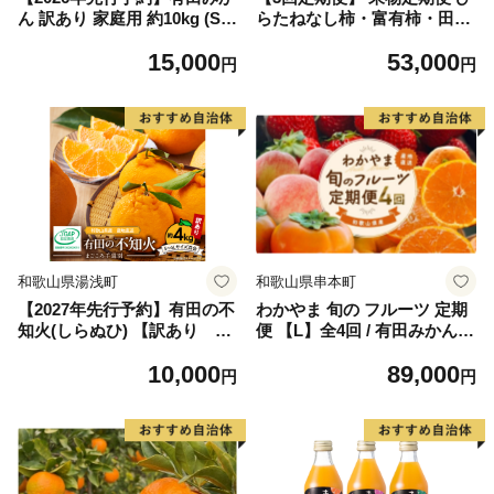
ん 訳あり 家庭用 約10kg (S
らたねなし柿・富有柿・田村
S、Sサイズ) みかん 温州みか
みかん【tkb130】
15,000
53,000
ん フルーツ 柑橘 果物 果実
円
円
ジューシー 人気 国産 食べ物
和歌山県 湯浅町 送料無料_ZJ
6098
和歌山県湯浅町
和歌山県串本町
【2027年先行予約】有田の不
わかやま 旬の フルーツ 定期
知火(しらぬひ) 【訳あり 家
便 【L】全4回 / 有田みかん
庭用】約4kg（S～4Lサイズ
まりひめ いちご 桃 柿 ※北海
10,000
89,000
混合）まごころ手選別_ZE61
道・沖縄・離島への配送不可
円
円
61n
【ard-tkb911】