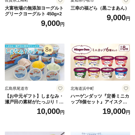
佐賀県上峰町
愛知県小牧市
大富牧場の無添加ヨーグルト
三幸の福どら（黒ごまあん）
グリークヨーグルト 450g×2
9,000
円
9,000
円
広島県尾道市
北海道浜中町
【お中元ギフト】しまなみ・
ハーゲンダッツ『定番ミニカ
瀬戸田の素材がたっぷり！ジ
ップ8個セット』アイスクリ
ェラート8個
ーム アイス スイーツ デザー
10,000
19,000
円
円
ト_H0016-104