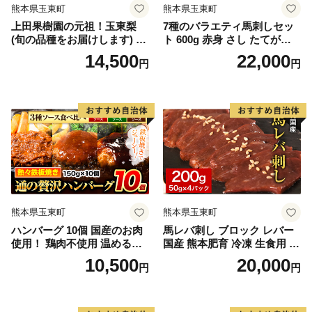
熊本県玉東町
熊本県玉東町
上田果樹園の元祖！玉東梨
7種のバラエティ馬刺しセッ
(旬の品種をお届けします) 約
ト 600g 赤身 さし たてがみ
5kg(8玉-16玉) 熊本県玉名郡
コーネ 馬トロ7種のバラエテ
14,500
22,000
円
円
玉東町 なし 果物 スイーツ デ
ィ馬刺しセット 600g《2027
ザート 《7月下旬-9月下旬頃
年1月上旬-3月末頃出荷》赤
出荷》
身 さし たてがみ コーネ 馬ト
ロ 馬ひも レバー ハツ 国産
熊本肥育 冷凍 生食用 肉 絶品
牛肉よりヘルシー 馬肉 熊本
県玉東町 送料無料 馬ひも レ
バー ハツ 国産 熊本肥育 冷凍
生食用 肉 絶品 馬肉 熊本県玉
東町 送料無料
熊本県玉東町
熊本県玉東町
ハンバーグ 10個 国産のお肉
馬レバ刺し ブロック レバー
使用！ 鶏肉不使用 温めるだ
国産 熊本肥育 冷凍 生食用 た
け 「通の贅沢ハンバーグ」3
れ付き(10ml×2袋) 50g×4パッ
10,500
20,000
円
円
種ソース食べ比べ《7-14日以
ク 馬レバ刺し ブロック レバ
内に出荷予定(土日祝除く)》
ー 国産 熊本肥育 冷凍 生食用
牛 訳あり 小分け 早く届く
たれ付き(10ml×2袋) 50g×4パ
ック《10月上旬-12月末頃出