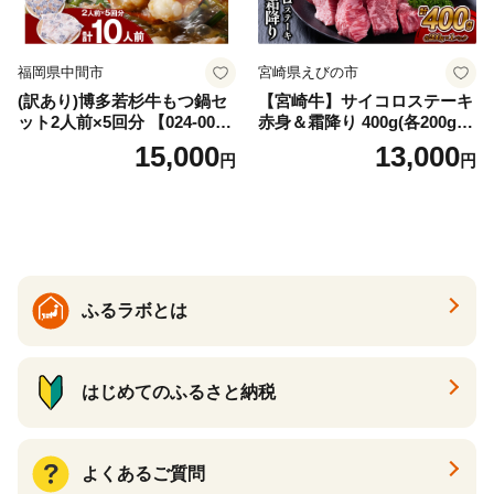
福岡県中間市
宮崎県えびの市
(訳あり)博多若杉牛もつ鍋セ
【宮崎牛】サイコロステーキ
ット2人前×5回分 【024-002
赤身＆霜降り 400g(各200g×
7】
１P 計2P) 真空パック 冷凍
15,000
13,000
円
円
ふるラボとは
はじめてのふるさと納税
よくあるご質問