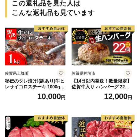
この返礼品を見た人は
メロン 桃st-p
こんな返礼品も見ています
佐賀県上峰町
佐賀県神埼市
秘伝のタレ漬け!(訳あり)牛ヒ
【14日以内発送！数量限定】
レサイコロステーキ 1000g
佐賀牛入り ハンバーグ 22個
【B-1098-AS】
2.6kg(120g×22個)【佐賀牛
10,000
12,000
円
円
黒毛和牛 ブランド牛 九州 ハ
ンバーグ 牛肉 豚肉 国産 お弁
当 おかず 惣菜 おすすめ 人
気】(H083106)