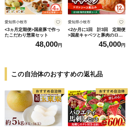
愛知県小牧市
愛知県小牧市
<3ヵ月定期便>国産豚で作っ
<2か月に1回 計3回 定期便
たこだわり惣菜セット
>国産キャベツと豚肉のロー
ルキャベツ（6P入り）
48,000
45,000
円
円
この自治体のおすすめの返礼品