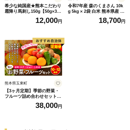
希少な純国産★熊本こだわり
令和7年産 森のくまさん 10k
霜降り馬刺し150g【50g×3セ
g 5kg × 2袋 白米 熊本県産 単
ット】馬刺しのタレ(10ml×2
一原料米 森くま《7-14日以内
12,000
18,700
円
円
袋)《2027年1月上旬-3月末頃
に出荷予定(土日祝除く)》送
出荷》熊本県 玉名郡 玉東町
料無料
馬刺し 国産 霜降り 送料無料
肉 タレ付き
熊本県玉東町
【3ヶ月定期】季節の野菜・
フルーツ詰め合わせセット 1
0〜12品目 《お申込み月の翌
38,000
円
月から出荷開始》ゆめ・ステ
ーション・このは 旬の野
菜・フルーツ 果物 キャベツ
じゃがいも にんじん トマト
大根 みかん 柑橘 梨 すいか