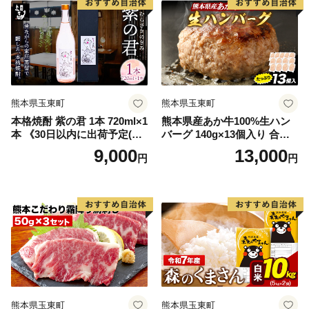
荷》 肉 絶品 牛肉よりヘルシ
ー 馬肉 予約 小分け 平成27年
28年 農林水産大臣賞受賞 熊
本県玉東町 肉 絶品 牛肉より
ヘルシー 馬肉 予約 小分け 平
成27年28年 農林水産大臣賞
受賞 熊本県玉東町
熊本県玉東町
熊本県玉東町
本格焼酎 紫の君 1本 720ml×1
熊本県産あか牛100%生ハン
本 《30日以内に出荷予定(土
バーグ 140g×13個入り 合計1
日祝除く)》そば是上々吉 酒
820g 1.82kg以上《30日以内
9,000
13,000
円
円
や上々吉 紫芋使用（玉東町
に出荷予定(土日祝除く)》熊
産含む）
本県産あか牛 バイキングベ
ーカリー 冷凍
熊本県玉東町
熊本県玉東町