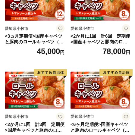
◎返礼品の内容・お届け先・お届け時期等ふるさと納税
愛知県小牧市
愛知県小牧市
全般についてのお問合せ
<3ヵ月定期便>国産キャベツ
<2か月に1回 計6回 定期便
株式会社ローカル
と豚肉のロールキャベツ（6P
>国産キャベツと豚肉のロー
E-mail：gyokuto@lo-cal.co.jp
入り）
ルキャベツ（4P入り）
45,000
78,000
円
円
TEL：096-288-5620 FAX：096-245-6158
平日：10:00～18:00
※土日祝はお休みをいただいております。
※土日祝祭日にいただいたメールへの回答は翌営業日以
降となりますので、ご了承ください。
◎受領証明書の発行やワンストップ特例申請の受付状況
等のお問い合わせ
玉東町コールセンター（事務委託先）
愛知県小牧市
愛知県小牧市
営業時間：月曜から金曜（祝日除く）午前9時から午後5
<2か月に1回 計3回 定期便
<6ヶ月定期便>国産キャベツ
>国産キャベツと豚肉のロー
と豚肉のロールキャベツ（4P
時15分