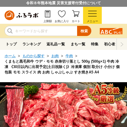
令和８年熊本地震 災害支援寄付受付について
上限額
お気に入り
カート
メニュー
検索
トップ
ランキング
返礼品一覧
まち一覧
特集
初心者ガイド
ホーム
ものから探す
お肉
牛肉
くまもと黒毛和牛 ウデ・モモ 赤身切り落とし 500g (500g×1) 牛肉 冷
凍 《30日以内に出荷予定(土日祝除く)》冷凍庫 個別 取分け 小分け 個
包装 モモ スライス 肉 お肉 しゃぶしゃぶ すき焼きA5 A4