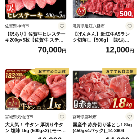
佐賀県神埼市
滋賀県近江八幡市
【訳あり】佐賀牛ヒレステー
【げんさん】近江牛A5ラン
キ200g×5枚【佐賀牛 ステー
ク切落し【500g】【訳あり】
キ ブランド肉 ヒレ肉 フィレ
【DG12W】
70,000
12,000
円
円
肉 ジューシー ヘルシー】(H0
65175)
宮城県気仙沼市
宮崎県都城市
大人気！ 牛タン 厚切り牛タ
国産牛 赤身切り落とし1.8kg
ン 塩味 1kg (500g×2) [モ〜ラ
(450g×4パック)_14-3604
ンド 宮城県 気仙沼市 205646