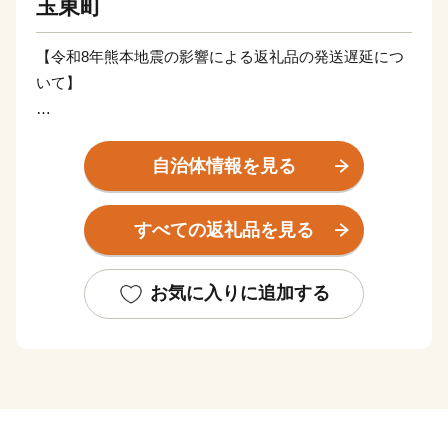
玉東町
【令和8年熊本地震の影響による返礼品の発送遅延につ
いて】​
このたびの令和8年7月28日に発生した「令和8年熊本地
震」の影響により、交通網の寸断や安全確認が必要とな
自治体情報を見る
っているため、配送業者による集荷・配送が一時停止し
ております。​
すべての返礼品を見る
そのため、返礼品のお届けに通常よりもお時間をいただ
く場合がございます。​
返礼品を楽しみにお待ちいただいている寄附者様には、
お気に入りに追加する
多大なご迷惑とご不便をおかけしておりますことを、心
よりお詫び申し上げます。​
配送網の復旧が確認され次第、順次発送を再開いたしま
す。お届けまで今しばらくお待ちくださいますよう、何
卒ご理解を賜りますようお願い申し上げます。​
また、このたび多くの皆様から温かいご心配とご支援の