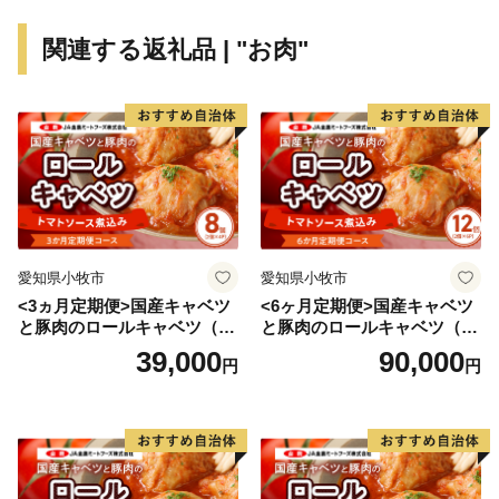
お声をいただきましたことに、心より感謝申し上げま
関連する返礼品 | "お肉"
す。​
玉東町には緑があふれ、自然の力がいっぱいです。 誰
もが夢を育める、住みよい町づくりを進めています。
玉東町は熊本県北部に位置する自然に恵まれた町です。
西南戦争の遺跡が町中にあり、内7ヶ所が国の史跡に指
愛知県小牧市
愛知県小牧市
定されています。 基幹産業である農業は、市場で評価
<3ヵ月定期便>国産キャベツ
<6ヶ月定期便>国産キャベツ
の高いみかんや梨、スイカのほか、スモモの1種である
と豚肉のロールキャベツ（4P
と豚肉のロールキャベツ（6P
ハニーローザが全国一の栽培面積を誇り、その加工品で
入り）
入り）
39,000
90,000
円
円
ある“ハニーローザアイスクリーム”は熊本県優良新商品
表彰事業で最高の金賞を受賞しました。いただきました
ご寄附は、玉東町を「もっと応援したい!」と思ってい
ただけるような活用をしていきます。