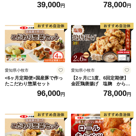
ルキャベツ（4P入り）
入り）
39,000
78,000
E-mail：gyokuto@do-furusato.jp
円
円
TEL：050-3000-4092
愛知県小牧市
愛知県小牧市
<6ヶ月定期便>国産豚で作っ
【2ヶ月に1度、6回定期便】
たこだわり惣菜セット
金匠鶏唐揚げ 塩麹 からあ
げ
96,000
78,000
円
円