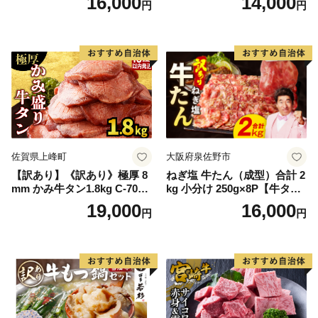
16,000
14,000
円
円
60] 肉 牛肉 精肉 牛たん 牛タ
ン塩 牛たん塩 冷凍 焼肉 BB
Q アウトドア バーベキュー
厚切り タン
佐賀県上峰町
大阪府泉佐野市
【訳あり】《訳あり》極厚 8
ねぎ塩 牛たん（成型）合計 2
mm かみ牛タン1.8kg C-709-
kg 小分け 250g×8P【牛タン
AS
牛肉 焼肉用 薄切り 訳あり サ
19,000
16,000
円
円
イズ不揃い】