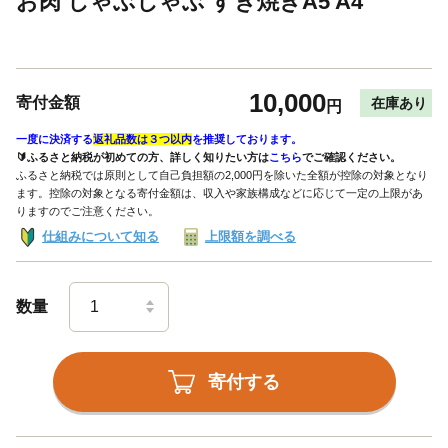
お肉 しゃぶしゃぶ すき焼きA5 A4
10,000
寄付金額
在庫あり
円
一度に決済する
返礼品数は３つ以内
を推奨しております。
🔰ふるさと納税が初めての方、詳しく知りたい方は
こちら
でご確認ください。
ふるさと納税では原則として自己負担額の2,000円を除いた全額が控除の対象となり
ます。控除の対象となる寄付金額は、収入や家族構成などに応じて一定の上限があ
りますのでご注意ください。
仕組みについて知る
上限額を調べる
数量
寄付する