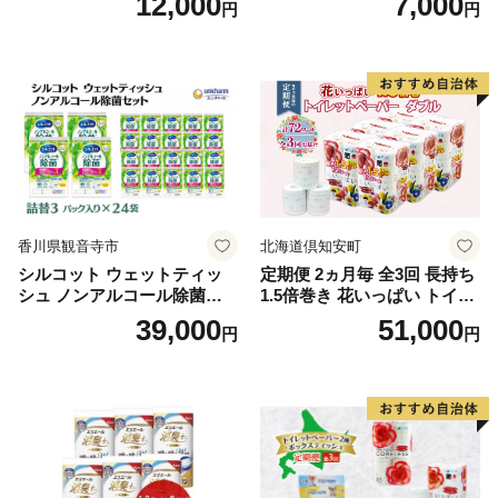
12,000
7,000
円
円
段使い 無地 シンプル 日用品
ボディソープ 泡 日用品 消耗
ふわふわ ふかふか 家族 たお
品 バス用品 大容量 いい 匂い
る 一人暮らし】
ボディ 保湿 LION ライオン
泡石鹸 石鹸 兵庫 兵庫県 小野
市
香川県観音寺市
北海道倶知安町
シルコット ウェットティッ
定期便 2ヵ月毎 全3回 長持ち
シュ ノンアルコール除菌詰
1.5倍巻き 花いっぱい トイレ
替（43枚×3P）×24袋 日用品
ットペーパー ダブル 45ｍ 計
39,000
51,000
円
円
おもちゃ 拭き取り 手拭き 外
72ロール 全18種 花柄 プリン
出時 お出かけ時 食事前 緑茶
ト ハーブ 香り付き 日本製 ま
カテキン配合
とめ買い 防災 常備品 ペーパ
ー 消耗品 備蓄 送料無料 北海
道 倶知安町 日用品