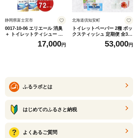
静岡県富士宮市
北海道倶知安町
0017-10-06 エリエール 消臭
トイレットペーパー 2種 ボッ
＋ トイレットティシュー し
クスティッシュ 定期便 全3
っかり香るフレッシュクリア
回 日本製 まとめ買い 防災
17,000
53,000
円
円
の香り ダブル 12ロール×6パ
常備品 日用雑貨 消耗品 生活
ック 72ロール 25m トイレ
必需品 大容量 備蓄 リサイク
ットペーパー パルプ100％ 消
ル ティッシュ ペーパー まと
臭 防臭 日用品 消耗品 備蓄
め買い 雑貨 倶知安町
ふるラボとは
はじめてのふるさと納税
よくあるご質問