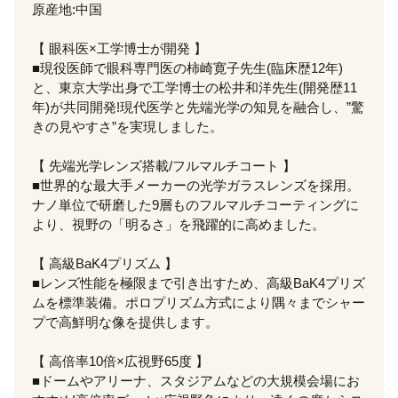
原産地:中国
【 眼科医×工学博士が開発 】
■現役医師で眼科専門医の柿崎寛子先生(臨床歴12年)
と、東京大学出身で工学博士の松井和洋先生(開発歴11
年)が共同開発!現代医学と先端光学の知見を融合し、”驚
きの見やすさ”を実現しました。
【 先端光学レンズ搭載/フルマルチコート 】
■世界的な最大手メーカーの光学ガラスレンズを採用。
ナノ単位で研磨した9層ものフルマルチコーティングに
より、視野の「明るさ」を飛躍的に高めました。
【 高級BaK4プリズム 】
■レンズ性能を極限まで引き出すため、高級BaK4プリズ
ムを標準装備。ポロプリズム方式により隅々までシャー
プで高鮮明な像を提供します。
【 高倍率10倍×広視野65度 】
■ドームやアリーナ、スタジアムなどの大規模会場にお