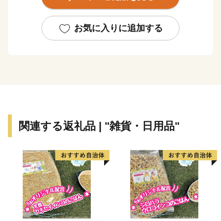
た、地理的にも恵まれ、自動車関連企業をはじめとする
大企業の進出、住宅団地の建設による都市の形成によ
り、今では都市と田園のバランスが取れたまちとなって
お気に入りに追加する
います。
このようななか安城市では、令和6年度より第9次総合
計画をスタートし「ともに育み、未来をつくる しあわ
せ共創都市 安城」の実現に向けて各事業を推進してい
ます。そして、安心して子どもを育てることのできる仕
組みをつくり、市民の豊かな暮らしと地域の未来を支え
る確かな力を蓄え、安全・安心で誰もが住みたくなる魅
関連する返礼品 | "雑貨・日用品"
力あふれるまちづくりを進めています。