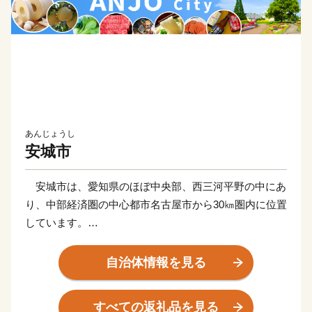
あんじょうし
安城市
安城市は、愛知県のほぼ中央部、西三河平野の中にあ
り、中部経済圏の中心都市名古屋市から30㎞圏内に位置
しています。
明治用水の豊かな水にはぐぐまれ、かつては「日本デ
ンマーク」と呼ばれ、全国に名を広めるほど農業先進都
自治体情報を見る
市として発展してきました。稲作、果樹などを栽培し、
なかでもイチジクは全国有数の産地となっています。ま
すべての返礼品を見る