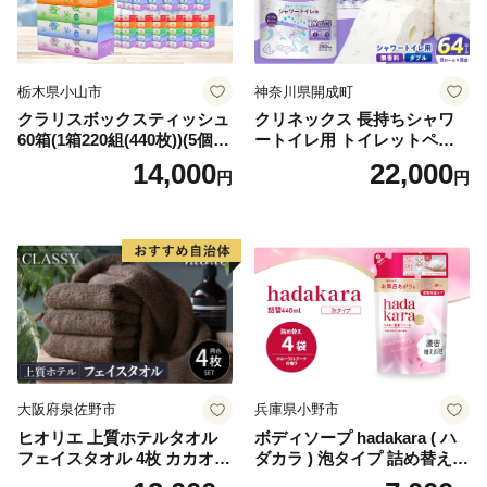
栃木県小山市
神奈川県開成町
クラリスボックスティッシュ
クリネックス 長持ちシャワ
60箱(1箱220組(440枚))(5個入
ートイレ用 トイレットペー
り×12セット)【1256759】
パー（ダブル）64ロール(8ロ
14,000
22,000
円
円
ール×8パック) 開成町 トイレ
ットペーパーダブル 日用品
国産 新生活 ダブル SDGs 備
蓄 防災 エコ 消耗品 生活雑貨
生活用品 無香料 トイレット
ペーパー ダブル といれっと
ぺーぱー トイレ クレシア ト
イレットペーパー [BDBH002
-1]
大阪府泉佐野市
兵庫県小野市
ヒオリエ 上質ホテルタオル
ボディソープ hadakara ( ハ
フェイスタオル 4枚 カカオ
ダカラ ) 泡タイプ 詰め替え 4
【タオル 泉州タオル 吸水 普
40ml×4袋 ボディーソープ 泡