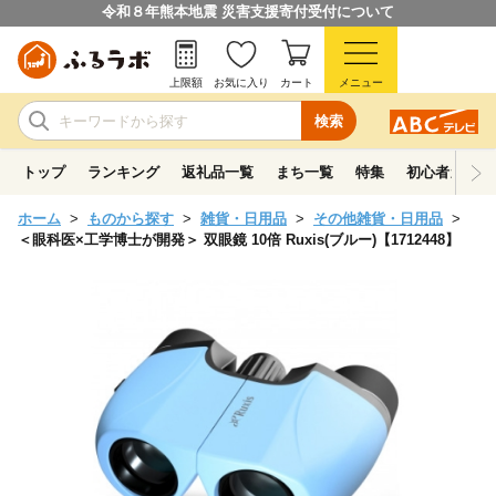
令和８年熊本地震 災害支援寄付受付について
上限額
お気に入り
カート
メニュー
検索
トップ
ランキング
返礼品一覧
まち一覧
特集
初心者ガイド
ホーム
ものから探す
雑貨・日用品
その他雑貨・日用品
＜眼科医×工学博士が開発＞ 双眼鏡 10倍 Ruxis(ブルー)【1712448】