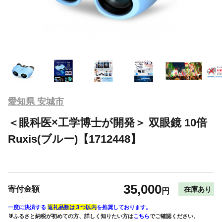
愛知県 安城市
＜眼科医×工学博士が開発＞ 双眼鏡 10倍
Ruxis(ブルー)【1712448】
35,000
寄付金額
在庫あり
円
一度に決済する
返礼品数は３つ以内
を推奨しております。
🔰ふるさと納税が初めての方、詳しく知りたい方は
こちら
でご確認ください。