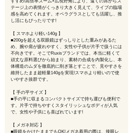
すすめ!高倍率ズーム×広視野角により、遠くの席からス
テージ上の表情がくっきり大きく見えて、ライブの臨場
感を高めてくれます。オペラグラスとしても活躍し、推
し活にもぴったりです!
【 スマホより軽い140g 】
■200gを超える双眼鏡はずっしりとした重みがあるた
め、腕や肩が疲れやすく、女性や子供が片手で扱うには
不向きです。そこでRuxisブランドでは、本当に軽くて
頑丈な原料選びから始まり、素材の合成を内製化し、本
体構造のムダを徹底的に削ぎ落とすことで、見やすさを
維持したまま超軽量140gを実現!スマホより軽いので使
いやすさ抜群です。
【 手の平サイズ 】
■手の平に収まるコンパクトサイズで持ち運びも便利で
す。片手で持ちやすくスタイリッシュなボディが人気
で、女性や子供にも喜ばれています!
【 メガネ対応 】
■眼鏡をかけたままでもOK!メガネ着用の際は、接眼レ