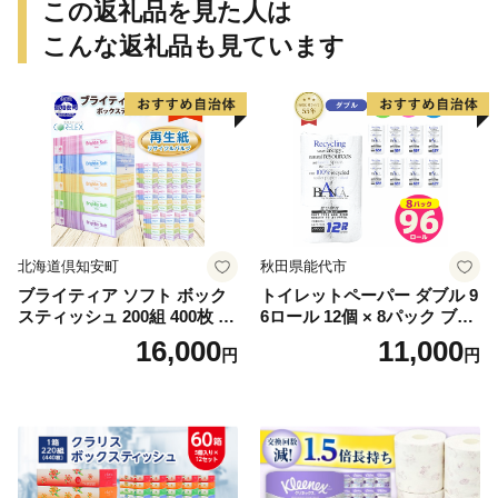
この返礼品を見た人は
こんな返礼品も見ています
北海道倶知安町
秋田県能代市
ブライティア ソフト ボック
トイレットペーパー ダブル 9
スティッシュ 200組 400枚 60
6ロール 12個 × 8パック ブラ
箱 日本製 まとめ買い ティッ
ンカ 再生紙 100％ 芯あり 日
16,000
11,000
円
円
シュ リサイクル 長持 防災 常
用品 消耗品 無香料 生活用品
備品 日用雑貨 消耗品 生活必
備蓄 秋田県 能代市 送料無料
需品 備蓄 ペーパー 紙 北海道
《能代製紙》
倶知安町 日用品