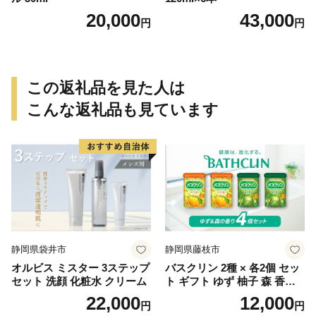
20,000
43,000
円
円
この返礼品を見た人は
こんな返礼品も見ています
静岡県袋井市
静岡県藤枝市
オルビス ミスター 3ステップ
バスクリン 2種 × 各2個 セッ
セット 洗顔 化粧水 クリーム
ト ギフト ゆず 柚子 森 香り
日用品 お風呂 バス用品 温活
22,000
12,000
円
円
アロマ 香り まとめ買い静岡