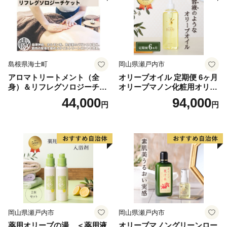
○配送は提供業者から直接お送りします。
○お礼品は提供業者から順次発送させていただいており
ます。
○通常お申込みから約1か月以内にお届けしております
ので、長期不在日がある場合は備考欄にご記入くださ
島根県海士町
岡山県瀬戸内市
い。
アロマトリートメント（全
オリーブオイル 定期便 6ヶ月
○上田市からはお礼品発送連絡はいたしておりません。
身）＆リフレグソロジーチケ
オリーブマノン化粧用オリー
（一部の業者からお礼品の発送連絡がある場合がござい
ット
ブオイル 200ml オリーブ オ
44,000
94,000
円
円
イル 美容 スキンケア 化粧用
ます。）
油 オリーブ油 お楽しみ
○お礼品送付先住所の誤り等のお申込内容不備や不在等
により配送不能でお礼品が返送された場合は、お礼品の
再送はいたしかねます。
○お礼品の贈答用包装やのし対応、発送伝票のご依頼主
名の変更はいたしておりません。
○発送予定日は決済方法によって異なります。
○海外への送付は行っておりません。
岡山県瀬戸内市
岡山県瀬戸内市
※時期やお礼品の種類によってはお時間をいただくこと
薬用オリーブの湯 ＜薬用液
オリーブマノングリーンロー
がございます。