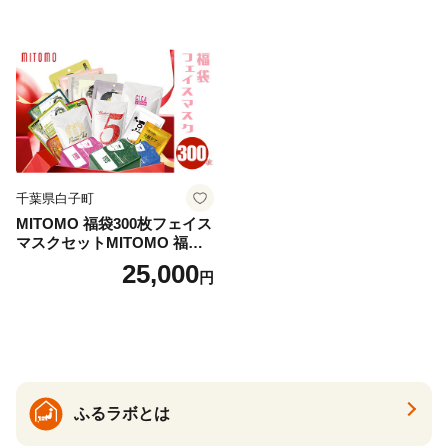
県 藤枝市 医薬部外品
千葉県白子町
MITOMO 福袋300枚フェイス
マスクセットMITOMO 福袋3
00枚フェイスマスクセット
25,000
円
ふるさと納税 パック ファイ
スパック フェイスマスク 美
容 スキンケア 福袋 千葉県 白
子町 送料無料 SHAG003
ふるラボとは