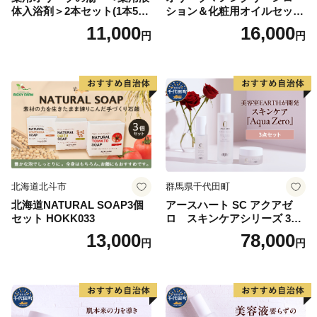
体入浴剤＞2本セット(1本500
ション＆化粧用オイルセット
※１２月お申込のご寄附のお礼品の送付は、1ヶ月以上
ml） 美容
美容グッズ スキンケア 化粧
11,000
16,000
円
円
日数がかかる場合がございます。ご了承いただきますよ
水
うお願いいたします。
■寄附金受領証明書、寄附金税額控除に係る申告特例申
請書（ワンストップ特例申請書）
○ご入金確認後、発送します。
○返礼品とは別に郵便で発送いたします。
北海道北斗市
群馬県千代田町
北海道NATURAL SOAP3個
アースハート SC アクアゼ
セット HOKK033
ロ スキンケアシリーズ 3点
セット
13,000
78,000
円
円