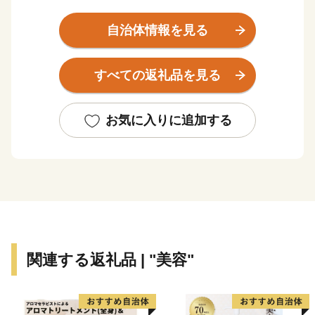
田丸」の舞台となった地で、市中心部には、徳川軍の侵
攻を二度にわたり退けたことで有名な上田城（城跡）が
自治体情報を見る
あります。また、美ヶ原高原や菅平高原、千曲川の清
流、信州の鎌倉と呼ばれる塩田平の田園風景など、豊か
すべての返礼品を見る
な自然にも恵まれ、毎年多くの観光客の皆様にお越しい
ただいています。
本市では、将来都市像「ひと笑顔あふれ、輝く未来に
お気に入りに追加する
つながる健幸（けんこう）都市」の実現に向け、市政、
地域、行政の協働のもと、ふるさとの歴史・文化・自然
に誇りを持ち、健康・幸福でいきいきと暮らせるまちづ
くりに全力で取り組んでいるところでございます。
ふるさとへの思い、応援したい気持ちをかたちにして
いただき、皆様とともに未来の上田市を築き上げてまい
りますので、今後ともご支援賜りますようお願い申し上
関連する返礼品 | "美容"
げます。
■お礼品について