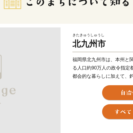
きたきゅうしゅうし
北九州市
福岡県北九州市は、本州と
る人口約90万人の政令指定
都会的な暮らしに加えて、
折々の草花が生息する山な
両方を楽しめる都市です。
関門海峡ふぐ刺身・シャボ
本市ならではの返礼品に加
に人気の返礼品も豊富に揃
ふるさと納税を通じて、ぜ