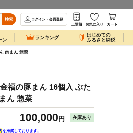
検索
ログイン・会員登録
上限額
お気に入り
カート
はじめての
ランキング
ーン
ふるさと納税
ん 肉まん 惣菜
金福の豚まん 16個入 ぶた
まん 惣菜
100,000
在庫あり
円
内
を推奨しております。