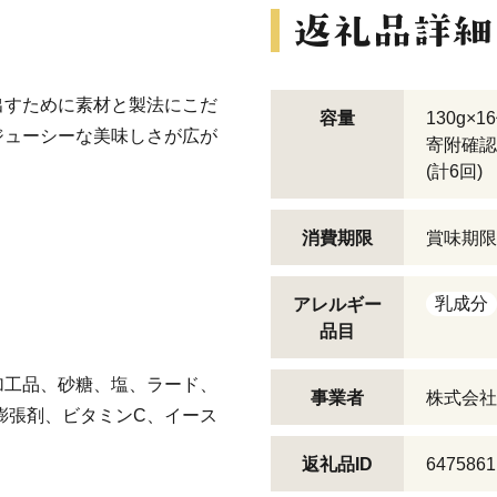
出すために素材と製法にこだ
容量
130g×1
ジューシーな美味しさが広が
寄附確認
(計6回)
消費期限
賞味期限
乳成分
アレルギー
品目
加工品、砂糖、塩、ラード、
事業者
株式会社
膨張剤、ビタミンC、イース
返礼品ID
6475861