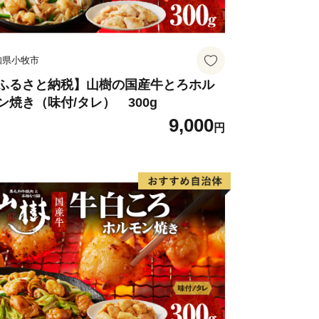
知県小牧市
ふるさと納税】山樹の国産牛とろホル
ン焼き（味付/タレ） 300g
9,000
円