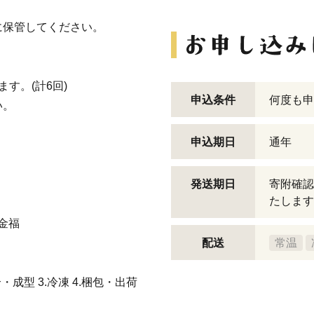
に保管してください。
す。(計6回)
申込条件
何度も申
い。
申込期日
通年
発送期日
寄附確認
たします
 金福
配送
常温
成型 3.冷凍 4.梱包・出荷