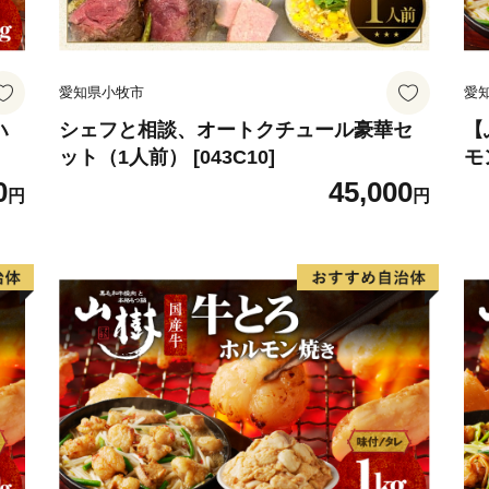
愛知県小牧市
愛
ハ
シェフと相談、オートクチュール豪華セ
【
ット（1人前） [043C10]
モ
0
45,000
円
円