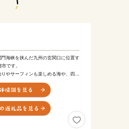
関門海峡を挟んだ九州の玄関口に位置す
都市です。
釣りやサーフィンも楽しめる海や、四季
ど豊かな自然に囲まれた、地方暮らしの
ン玉石けん・肉うどん・辛子明太子など
え、黒毛和牛・ウナギ・カニなど全国的
えています。
ひ北九州市の魅力をご体感ください！