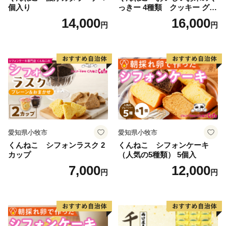
個入り
っきー 4種類 クッキー グル
テンフリー
14,000
16,000
円
円
愛知県小牧市
愛知県小牧市
くんねこ シフォンラスク 2
くんねこ シフォンケーキ
カップ
（人気の5種類） 5個入
7,000
12,000
円
円