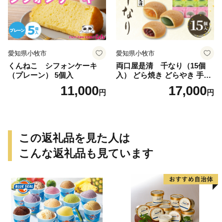
愛知県小牧市
愛知県小牧市
くんねこ シフォンケーキ
両口屋是清 千なり（15個
（プレーン） 5個入
入） どら焼き どらやき 手土
産 お土産 土産 丹波大納言小
11,000
17,000
円
円
豆 抹茶 林檎 りんご 慶事 お
祝い 法事 法要 詰め合わせ お
取り寄せ 瓢箪 豊臣秀吉 焼印
個包装 贈り物 老舗 お茶菓子
この返礼品を見た人は
こんな返礼品も見ています