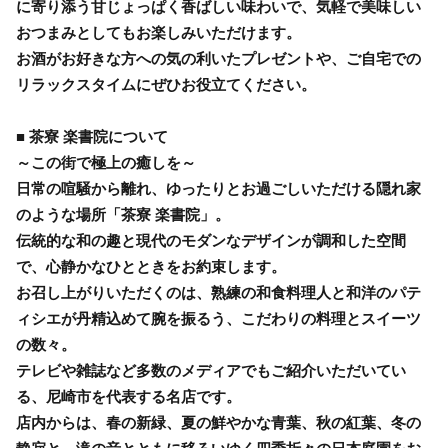
に寄り添う甘じょっぱく香ばしい味わいで、気軽で美味しい
おつまみとしてもお楽しみいただけます。
お酒がお好きな方への気の利いたプレゼントや、ご自宅での
リラックスタイムにぜひお役立てください。
■ 茶寮 楽書院について
～この街で極上の癒しを～
日常の喧騒から離れ、ゆったりとお過ごしいただける隠れ家
のような場所「茶寮 楽書院」。
伝統的な和の趣と現代のモダンなデザインが調和した空間
で、心静かなひとときをお約束します。
お召し上がりいただくのは、熟練の和食料理人と和洋のパテ
ィシエが丹精込めて腕を振るう、こだわりの料理とスイーツ
の数々。
テレビや雑誌など多数のメディアでもご紹介いただいてい
る、尼崎市を代表する名店です。
店内からは、春の新緑、夏の鮮やかな青葉、秋の紅葉、冬の