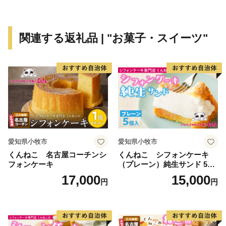
1618年に戸田氏鉄によって、
三重の堀、四層の天守を持つ尼崎城が築かれました。
敷地は甲子園球場の約3.5倍もの大きさがあったようで
関連する返礼品 | "お菓子・スイーツ"
す。
明治の廃城令により、今はその姿を見ることはできなく
なりましたが、
当時の尼崎城西三の丸エリアにあたる尼崎城址公園内に
本丸の一部である
天守が整備されることとなり、
平成31年3月、400年の時を越えてついに尼崎城が蘇り
ました。
愛知県小牧市
愛知県小牧市
くんねこ 名古屋コーチンシ
くんねこ シフォンケーキ
フォンケーキ
（プレーン）純生サンド 5個
入
17,000
15,000
円
円