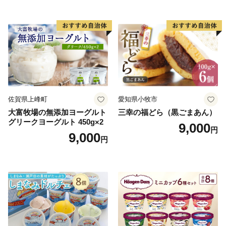
小袋 個包装 小分け
ラン くりきんとん デザート
ご褒美 お取り寄せ くり お菓
子 菓子 F4N-2298
佐賀県上峰町
愛知県小牧市
大富牧場の無添加ヨーグルト
三幸の福どら（黒ごまあん）
グリークヨーグルト 450g×2
9,000
円
9,000
円