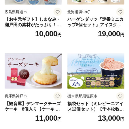
広島県尾道市
北海道浜中町
【お中元ギフト】しまなみ・
ハーゲンダッツ『定番ミニカ
瀬戸田の素材がたっぷり！ジ
ップ8個セット』アイスクリ
ェラート8個
ーム アイス スイーツ デザー
10,000
19,000
円
円
ト_H0016-104
兵庫県神戸市
栃木県那須塩原市
【観音屋】デンマークチーズ
福袋セット（ミレピーニアイ
ケーキ 8個入り【ケーキ チ
ス12個セット）【千本松牧
ーズケーキ 人気スイーツ お
場】 ns025-014-12 【デザー
11,000
13,000
円
円
すすめスイーツ 神戸スイー
ト 詰め合わせ ギフト】
ツ 新感覚チーズケーキ おす