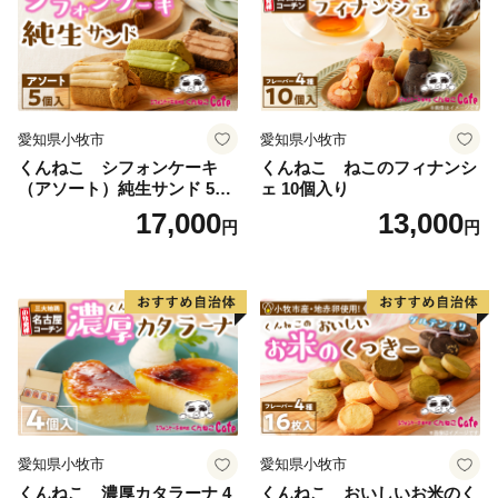
愛知県小牧市
愛知県小牧市
くんねこ シフォンケーキ
くんねこ ねこのフィナンシ
（アソート）純生サンド 5個
ェ 10個入り
入
17,000
13,000
円
円
愛知県小牧市
愛知県小牧市
くんねこ 濃厚カタラーナ 4
くんねこ おいしいお米のく