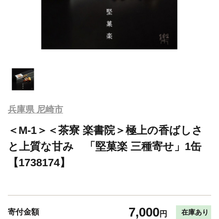
兵庫県 尼崎市
＜M-1＞＜茶寮 楽書院＞極上の香ばしさ
と上質な甘み 「堅菓楽 三種寄せ」1缶
【1738174】
7,000
寄付金額
在庫あり
円