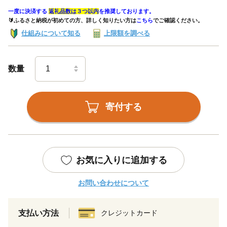
一度に決済する
返礼品数は３つ以内
を推奨しております。
🔰ふるさと納税が初めての方、詳しく知りたい方は
こちら
でご確認ください。
仕組みについて知る
上限額を調べる
数量
寄付する
お気に入りに追加する
お問い合わせについて
支払い方法
クレジットカード