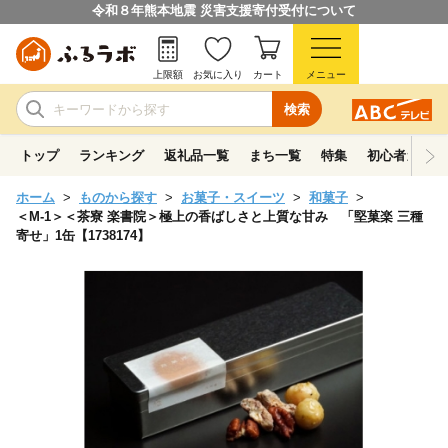
令和８年熊本地震 災害支援寄付受付について
上限額
お気に入り
カート
メニュー
検索
トップ
ランキング
返礼品一覧
まち一覧
特集
初心者ガイド
ホーム
ものから探す
お菓子・スイーツ
和菓子
＜M-1＞＜茶寮 楽書院＞極上の香ばしさと上質な甘み 「堅菓楽 三種
寄せ」1缶【1738174】