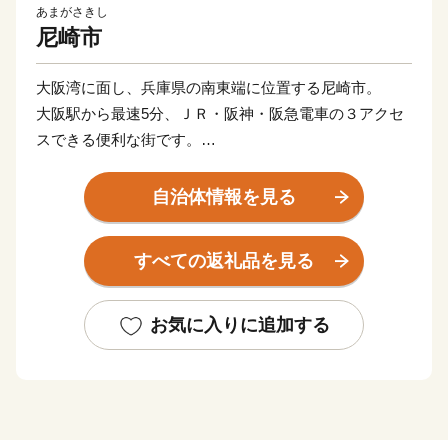
あまがさきし
尼崎市
大阪湾に面し、兵庫県の南東端に位置する尼崎市。
大阪駅から最速5分、ＪＲ・阪神・阪急電車の３アクセ
スできる便利な街です。
尼崎を略して「ＡＭＡ（あま）」と愛着をこめて言う人
も。
自治体情報を見る
■寄附金の使いみち
すべての返礼品を見る
尼崎市では、14通りの寄附金の使いみちを設けており、
尼崎城の整備等に活用する基金のほか、
全国でも珍しい、犬・猫の殺処分ゼロを目指すなどの動
お気に入りに追加する
物愛護に関する
基金などがあります。
■蘇る、尼崎城