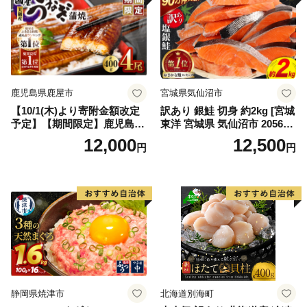
鹿児島県鹿屋市
宮城県気仙沼市
【10/1(木)より寄附金額改定
訳あり 銀鮭 切身 約2kg [宮城
予定】【期間限定】鹿児島県
東洋 宮城県 気仙沼市 205649
大隅産うなぎ蒲焼4尾（400
91] 鮭 魚介類 海鮮 訳アリ 規
12,000
12,500
円
円
g） KN007-023
格外 不揃い さけ サケ 鮭切身
シャケ 切り身 冷凍 家庭用 お
かず 弁当 支援 サーモン 銀鮭
切り身 魚 わけあり
静岡県焼津市
北海道別海町