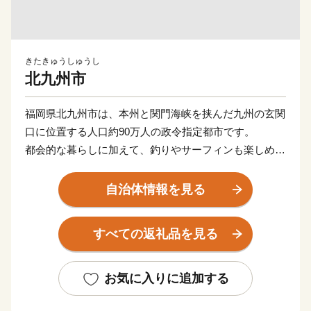
きたきゅうしゅうし
北九州市
福岡県北九州市は、本州と関門海峡を挟んだ九州の玄関
口に位置する人口約90万人の政令指定都市です。
都会的な暮らしに加えて、釣りやサーフィンも楽しめる
海や、四季折々の草花が生息する山など豊かな自然に囲
まれた、地方暮らしの両方を楽しめる都市です。
自治体情報を見る
関門海峡ふぐ刺身・シャボン玉石けん・肉うどん・辛子
明太子など本市ならではの返礼品に加え、黒毛和牛・ウ
すべての返礼品を見る
ナギ・カニなど全国的に人気の返礼品も豊富に揃えてい
ます。
ふるさと納税を通じて、ぜひ北九州市の魅力をご体感く
お気に入りに追加する
ださい！