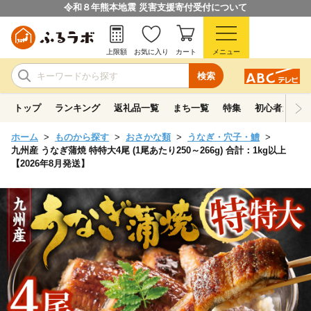
令和８年熊本地震 災害支援寄付受付について
上限額
お気に入り
カート
メニュー
検索
トップ
ランキング
返礼品一覧
まち一覧
特集
初心者ガイド
ホーム
ものから探す
おさかな類
うなぎ・穴子・鱧
九州産 うなぎ蒲焼 特特大4尾 (1尾あたり250～266g) 合計：1kg以上
【2026年8月発送】