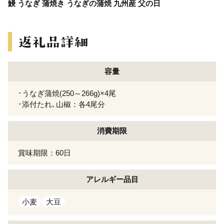
鰻 うなぎ 蒲焼き うなぎの蒲焼 九州産 父の日
容量
･うなぎ蒲焼(250～266g)×4尾
･添付たれ､山椒：各4尾分
消費期限
賞味期限：60日
アレルギー
品目
小麦
大豆