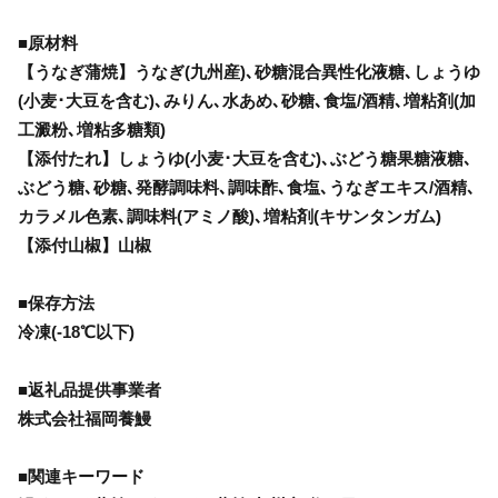
■原材料
【うなぎ蒲焼】うなぎ(九州産)､砂糖混合異性化液糖､しょうゆ
(小麦･大豆を含む)､みりん､水あめ､砂糖､食塩/酒精､増粘剤(加
工澱粉､増粘多糖類)
【添付たれ】しょうゆ(小麦･大豆を含む)､ぶどう糖果糖液糖､
ぶどう糖､砂糖､発酵調味料､調味酢､食塩､うなぎエキス/酒精､
カラメル色素､調味料(アミノ酸)､増粘剤(キサンタンガム)
【添付山椒】山椒
■保存方法
冷凍(-18℃以下)
■返礼品提供事業者
株式会社福岡養鰻
■関連キーワード