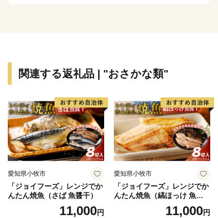
関連する返礼品 | "おさかな類"
愛知県小牧市
愛知県小牧市
「ジョイフーズ」レンジでか
「ジョイフーズ」レンジでか
んたん焼魚（さば 魚醤干）
んたん焼魚（縞ほっけ 魚醤
干）
11,000
11,000
円
円