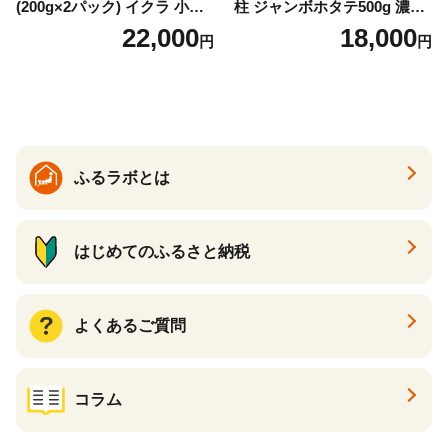
(200g×2パック) イクラ 小分
柱 ジャンボホタテ500g 濃厚
け いくら醤油漬 鮭いくら い
な旨味と甘み （ほたて ホタ
22,000
18,000
円
円
くら醤油漬け 鮭 鮭卵 ikura
テ 帆立 貝柱 ホタテ貝柱 大玉
醤油いくら 冷凍いくら いく
大粒 北海道 別海 野付 ふるさ
ら北海道 醤油鮭いくら 人気
と納税）
大好評品 北海道 白糠町
ふるラボとは
はじめてのふるさと納税
よくあるご質問
コラム