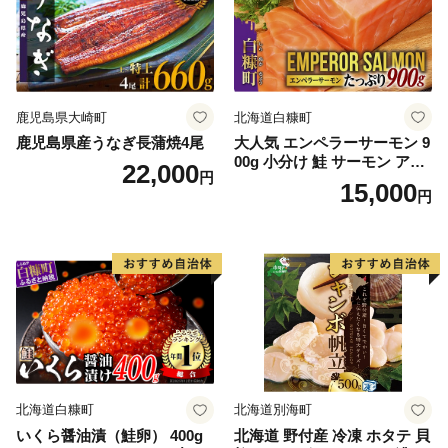
鹿児島県大崎町
北海道白糠町
鹿児島県産うなぎ長蒲焼4尾
大人気 エンペラーサーモン 9
00g 小分け 鮭 サーモン アト
22,000
円
ランティックサーモン 水産
15,000
円
庁長官賞 受賞 さけ シャケ し
ゃけ sake カルパッチョ ソテ
ー レアステーキ 人気 高級 大
満足 美味しい 贈答 生食用 刺
身 お刺身 刺し身 魚介類 海鮮
冷凍 厚切り 薄切り ふるさと
納税 ふるさとチョイス チョ
イス 北海道 白糠町
北海道白糠町
北海道別海町
いくら醤油漬（鮭卵） 400g
北海道 野付産 冷凍 ホタテ 貝