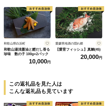
フーズ 魚貝類 お取り寄せ お
取り寄せグルメ 魚醤 ナンプ
ラー 愛知県 小牧市 冷凍 送料
無料
和歌山県白浜町
愛媛県地酒の隠れ郷
和歌山湯浅醤油と鰹だし香る
【愛育フィッシュ】真鯛(45)
珍味 数の子 100g×2パック
20,000
円
10,000
円
この返礼品を見た人は
こんな返礼品も見ています