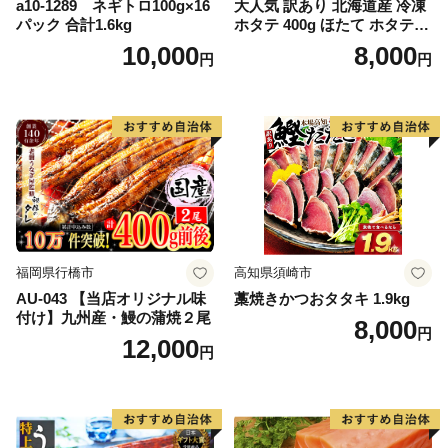
a10-1289 ネギトロ100g×16
大人気 訳あり 北海道産 冷凍
パック 合計1.6kg
ホタテ 400g ほたて ホタテ
帆立 貝柱 海鮮 魚介類 刺身
10,000
8,000
円
円
大粒 天然 海鮮 ランキング 大
人気 人気 おすすめ 訳あり ）
福岡県行橋市
高知県須崎市
AU-043 【当店オリジナル味
藁焼きかつおタタキ 1.9kg
付け】九州産・鰻の蒲焼２尾
8,000
円
12,000
円