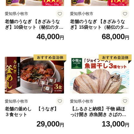
愛知県小牧市
愛知県小牧市
老舗のうなぎ 【きざみうな
老舗のうなぎ 【きざみうな
ぎ】10袋セット（秘伝のタレ
ぎ】15袋セット（秘伝のタレ
付）
付）
46,000
68,000
円
円
愛知県小牧市
愛知県小牧市
老舗の釜めし 【うなぎ】
【ふるさと納税】干物 縞ほ
３食セット
っけ開き 赤魚開き さばの開
き 魚醤干し 3種 セット 詰め
29,000
13,000
円
円
合わせ 魚 おかず 肉厚 おいし
い さば 赤魚 縞ホッケ ジョイ