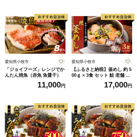
愛知県小牧市
愛知県小牧市
「ジョイフーズ」レンジでか
【ふるさと納税】釜めし 約 5
んたん焼魚（赤魚 魚醤干）
00ｇ × 3食 セット 鮭 老舗 急
速冷凍 レンチン 時短 簡単調
11,000
17,000
円
円
理 食品 加工品 海鮮 手作り
ほくほく ご飯 お弁当 おにぎ
り お茶漬け お取り寄せ お取
り寄せグルメ 愛知県 小牧市
送料無料